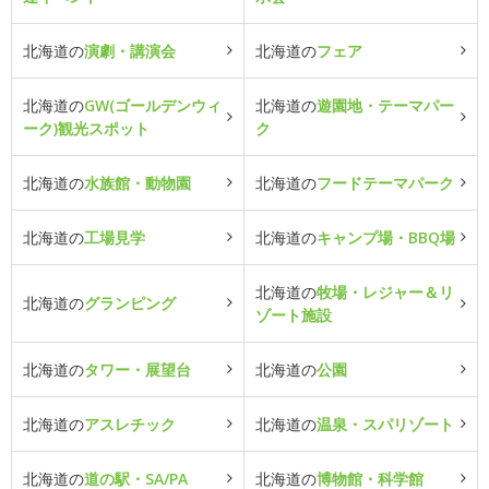
北海道の
演劇・講演会
北海道の
フェア
北海道の
GW(ゴールデンウィ
北海道の
遊園地・テーマパー
ーク)観光スポット
ク
北海道の
水族館・動物園
北海道の
フードテーマパーク
北海道の
工場見学
北海道の
キャンプ場・BBQ場
北海道の
牧場・レジャー＆リ
北海道の
グランピング
ゾート施設
北海道の
タワー・展望台
北海道の
公園
北海道の
アスレチック
北海道の
温泉・スパリゾート
北海道の
道の駅・SA/PA
北海道の
博物館・科学館