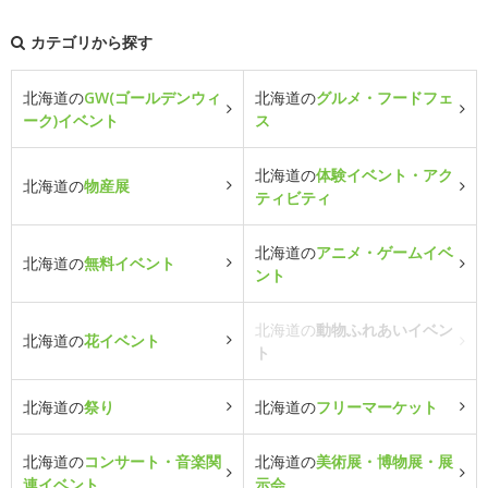
カテゴリから探す
北海道の
GW(ゴールデンウィ
北海道の
グルメ・フードフェ
ーク)イベント
ス
北海道の
体験イベント・アク
北海道の
物産展
ティビティ
北海道の
アニメ・ゲームイベ
北海道の
無料イベント
ント
北海道の
動物ふれあいイベン
北海道の
花イベント
ト
北海道の
祭り
北海道の
フリーマーケット
北海道の
コンサート・音楽関
北海道の
美術展・博物展・展
連イベント
示会