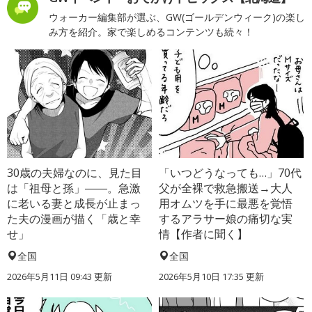
ウォーカー編集部が選ぶ、GW(ゴールデンウィーク)の楽し
み方を紹介。家で楽しめるコンテンツも続々！
30歳の夫婦なのに、見た目
「いつどうなっても…」70代
は「祖母と孫」――。急激
父が全裸で救急搬送→大人
に老いる妻と成長が止まっ
用オムツを手に最悪を覚悟
た夫の漫画が描く「歳と幸
するアラサー娘の痛切な実
せ」
情【作者に聞く】
全国
全国
2026年5月11日 09:43 更新
2026年5月10日 17:35 更新