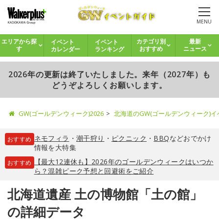
MENU
イベント
イベント
エリアから探
カテゴリ別
最新
カレンダー
ランキング
す
おすすめ
ニュース
2026年の更新は終了いたしました。来年（2027年）も
どうぞよろしくお願いします。
GW(ゴールデンウィーク)2026
北海道のGW(ゴールデンウィーク)
ネモフィラ
・
潮干狩り
・
ピクニック
・
BBQ
などおでかけ
おすすめ
情報を大特集
【最大12連休も】2026年のゴールデンウィークはいつか
おすすめ
ら？混雑ピーク予想と回避術をご紹介
北海道遺産 土の博物館「土の館」
の詳細データ