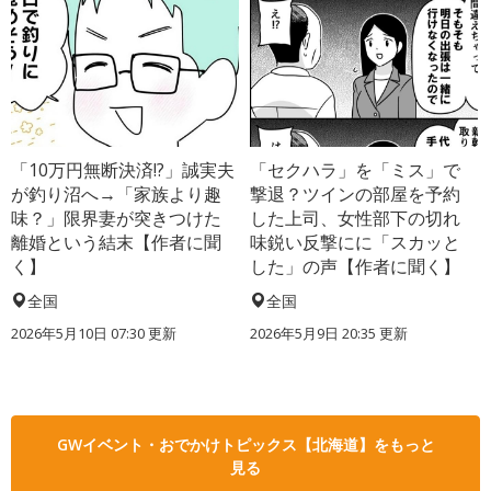
「10万円無断決済!?」誠実夫
「セクハラ」を「ミス」で
が釣り沼へ→「家族より趣
撃退？ツインの部屋を予約
味？」限界妻が突きつけた
した上司、女性部下の切れ
離婚という結末【作者に聞
味鋭い反撃にに「スカッと
く】
した」の声【作者に聞く】
全国
全国
2026年5月10日 07:30 更新
2026年5月9日 20:35 更新
GWイベント・おでかけトピックス【北海道】をもっと
見る