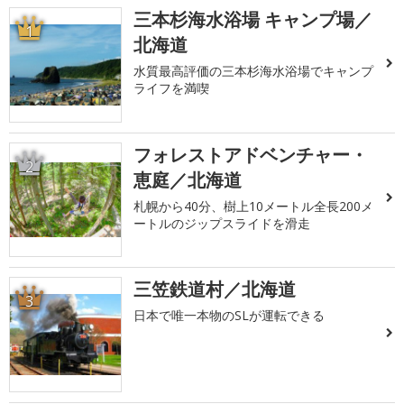
三本杉海水浴場 キャンプ場／
1
北海道
水質最高評価の三本杉海水浴場でキャンプ
ライフを満喫
フォレストアドベンチャー・
2
恵庭／北海道
札幌から40分、樹上10メートル全長200メ
ートルのジップスライドを滑走
三笠鉄道村／北海道
3
日本で唯一本物のSLが運転できる