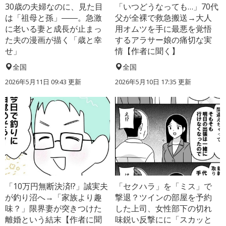
30歳の夫婦なのに、見た目
「いつどうなっても…」70代
は「祖母と孫」――。急激
父が全裸で救急搬送→大人
に老いる妻と成長が止まっ
用オムツを手に最悪を覚悟
た夫の漫画が描く「歳と幸
するアラサー娘の痛切な実
せ」
情【作者に聞く】
全国
全国
2026年5月11日 09:43 更新
2026年5月10日 17:35 更新
「10万円無断決済!?」誠実夫
「セクハラ」を「ミス」で
が釣り沼へ→「家族より趣
撃退？ツインの部屋を予約
味？」限界妻が突きつけた
した上司、女性部下の切れ
離婚という結末【作者に聞
味鋭い反撃にに「スカッと