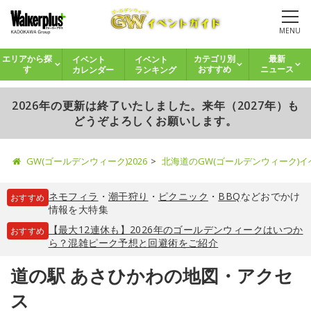
MENU
イベント
イベント
エリアから探
カテゴリ別
最新
カレンダー
ランキング
す
おすすめ
ニュース
2026年の更新は終了いたしました。来年（2027年）も
どうぞよろしくお願いします。
GW(ゴールデンウィーク)2026
北海道のGW(ゴールデンウィーク)
ネモフィラ
・
潮干狩り
・
ピクニック
・
BBQ
などおでかけ
おすすめ
情報を大特集
【最大12連休も】2026年のゴールデンウィークはいつか
おすすめ
ら？混雑ピーク予想と回避術をご紹介
道の駅 あさひかわの地図・アクセ
ス