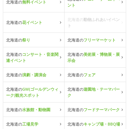
北海道の
無料イベント
ント
北海道の
動物ふれあいイベン
北海道の
花イベント
ト
北海道の
祭り
北海道の
フリーマーケット
北海道の
コンサート・音楽関
北海道の
美術展・博物展・展
連イベント
示会
北海道の
演劇・講演会
北海道の
フェア
北海道の
GW(ゴールデンウィ
北海道の
遊園地・テーマパー
ーク)観光スポット
ク
北海道の
水族館・動物園
北海道の
フードテーマパーク
北海道の
工場見学
北海道の
キャンプ場・BBQ場