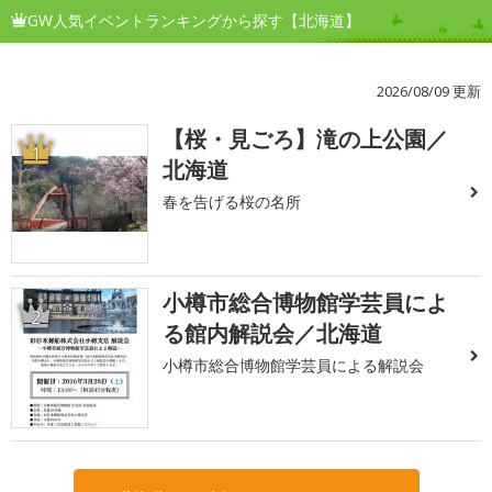
GW人気イベントランキングから探す【北海道】
2026/08/09 更新
【桜・見ごろ】滝の上公園／
1
北海道
春を告げる桜の名所
小樽市総合博物館学芸員によ
2
る館内解説会／北海道
小樽市総合博物館学芸員による解説会