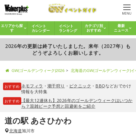
MENU
イベント
イベント
エリアから探
カテゴリ別
最新
カレンダー
ランキング
す
おすすめ
ニュース
2026年の更新は終了いたしました。来年（2027年）も
どうぞよろしくお願いします。
GW(ゴールデンウィーク)2026
北海道のGW(ゴールデンウィーク)
ネモフィラ
・
潮干狩り
・
ピクニック
・
BBQ
などおでかけ
おすすめ
情報を大特集
【最大12連休も】2026年のゴールデンウィークはいつか
おすすめ
ら？混雑ピーク予想と回避術をご紹介
道の駅 あさひかわ
北海道
旭川市