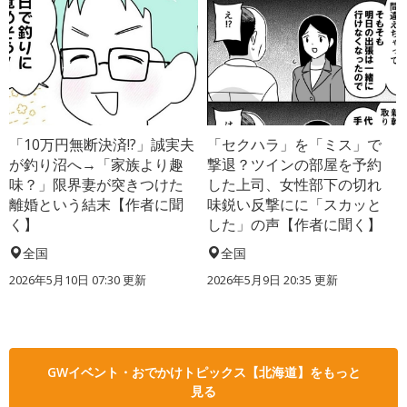
「10万円無断決済!?」誠実夫
「セクハラ」を「ミス」で
が釣り沼へ→「家族より趣
撃退？ツインの部屋を予約
味？」限界妻が突きつけた
した上司、女性部下の切れ
離婚という結末【作者に聞
味鋭い反撃にに「スカッと
く】
した」の声【作者に聞く】
全国
全国
2026年5月10日 07:30 更新
2026年5月9日 20:35 更新
GWイベント・おでかけトピックス【北海道】をもっと
見る