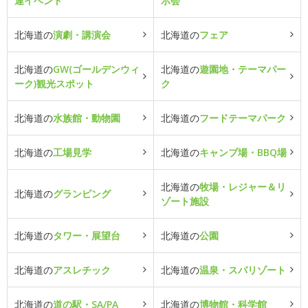
連イベント
示会
北海道の
演劇・講演会
北海道の
フェア
北海道の
GW(ゴールデンウィ
北海道の
遊園地・テーマパー
ーク)観光スポット
ク
北海道の
水族館・動物園
北海道の
フードテーマパーク
北海道の
工場見学
北海道の
キャンプ場・BBQ場
北海道の
牧場・レジャー＆リ
北海道の
グランピング
ゾート施設
北海道の
タワー・展望台
北海道の
公園
北海道の
アスレチック
北海道の
温泉・スパリゾート
北海道の
道の駅・SA/PA
北海道の
博物館・科学館