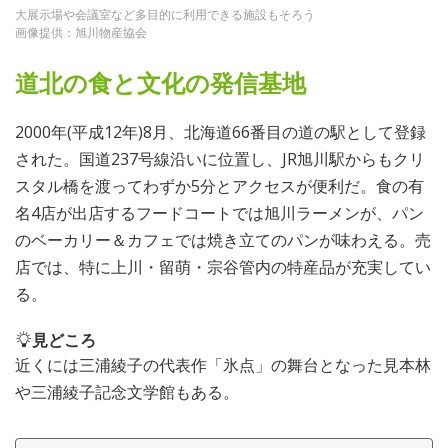
大展示場や会議室など多目的に利用できる施設もそろう
画像提供：旭川物産協会
道北の食と文化の発信基地
2000年(平成12年)8月、北海道66番目の道の駅として登録
された。国道237号線沿いに位置し、JR旭川駅からもクリ
スタル橋を渡ってわずか5分とアクセスが便利だ。食の有
名4店が出店するフードコートでは旭川ラーメンが、パン
のベーカリー＆カフェでは焼き立てのパンが味わえる。売
店では、特に上川・留萌・宗谷管内の特産品が充実してい
る。
見どころ
近くには三浦綾子の代表作「氷点」の舞台となった見本林
や三浦綾子記念文学館もある。