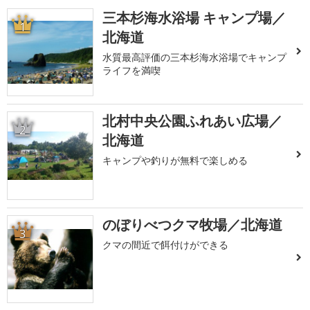
三本杉海水浴場 キャンプ場／
1
北海道
水質最高評価の三本杉海水浴場でキャンプ
ライフを満喫
北村中央公園ふれあい広場／
2
北海道
キャンプや釣りが無料で楽しめる
のぼりべつクマ牧場／北海道
3
クマの間近で餌付けができる