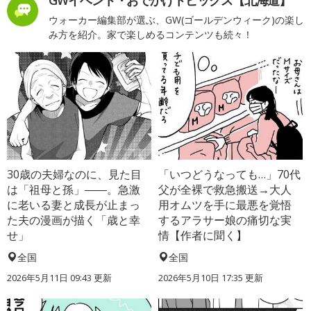
ウォーカー編集部が選ぶ、GW(ゴールデンウィーク)の楽し
み方を紹介。家で楽しめるコンテンツも続々！
30歳の夫婦なのに、見た目
「いつどうなっても…」70代
は「祖母と孫」――。急激
父が全裸で救急搬送→大人
に老いる妻と成長が止まっ
用オムツを手に最悪を覚悟
た夫の漫画が描く「歳と幸
するアラサー娘の痛切な実
せ」
情【作者に聞く】
全国
全国
2026年5月11日 09:43 更新
2026年5月10日 17:35 更新