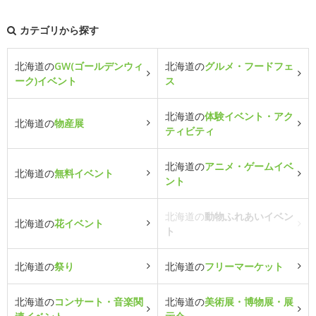
カテゴリから探す
北海道の
GW(ゴールデンウィ
北海道の
グルメ・フードフェ
ーク)イベント
ス
北海道の
体験イベント・アク
北海道の
物産展
ティビティ
北海道の
アニメ・ゲームイベ
北海道の
無料イベント
ント
北海道の
動物ふれあいイベン
北海道の
花イベント
ト
北海道の
祭り
北海道の
フリーマーケット
北海道の
コンサート・音楽関
北海道の
美術展・博物展・展