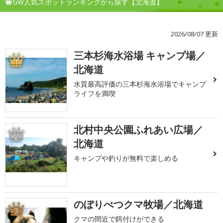
GW人気スポットランキングから探す【北海道】
2026/08/07 更新
三本杉海水浴場 キャンプ場／
1
北海道
水質最高評価の三本杉海水浴場でキャンプ
ライフを満喫
北村中央公園ふれあい広場／
2
北海道
キャンプや釣りが無料で楽しめる
のぼりべつクマ牧場／北海道
3
クマの間近で餌付けができる