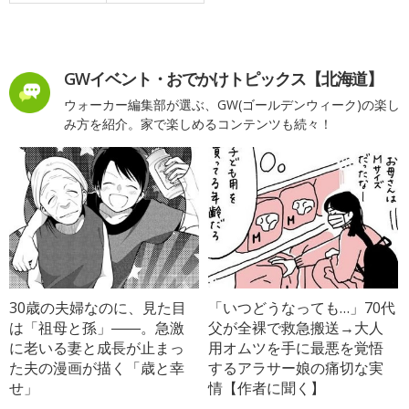
GWイベント・おでかけトピックス【北海道】
ウォーカー編集部が選ぶ、GW(ゴールデンウィーク)の楽し
み方を紹介。家で楽しめるコンテンツも続々！
30歳の夫婦なのに、見た目
「いつどうなっても…」70代
は「祖母と孫」――。急激
父が全裸で救急搬送→大人
に老いる妻と成長が止まっ
用オムツを手に最悪を覚悟
た夫の漫画が描く「歳と幸
するアラサー娘の痛切な実
せ」
情【作者に聞く】