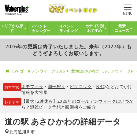
MENU
イベント
イベント
エリアから探
カテゴリ別
最新
カレンダー
ランキング
す
おすすめ
ニュース
2026年の更新は終了いたしました。来年（2027年）も
どうぞよろしくお願いします。
GW(ゴールデンウィーク)2026
北海道のGW(ゴールデンウィーク)
ネモフィラ
・
潮干狩り
・
ピクニック
・
BBQ
などおでかけ
おすすめ
情報を大特集
【最大12連休も】2026年のゴールデンウィークはいつか
おすすめ
ら？混雑ピーク予想と回避術をご紹介
道の駅 あさひかわの詳細データ
北海道
旭川市