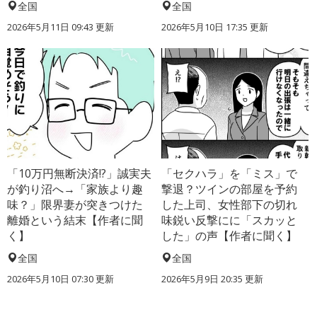
全国
全国
2026年5月11日 09:43 更新
2026年5月10日 17:35 更新
「10万円無断決済!?」誠実夫
「セクハラ」を「ミス」で
が釣り沼へ→「家族より趣
撃退？ツインの部屋を予約
味？」限界妻が突きつけた
した上司、女性部下の切れ
離婚という結末【作者に聞
味鋭い反撃にに「スカッと
く】
した」の声【作者に聞く】
全国
全国
2026年5月10日 07:30 更新
2026年5月9日 20:35 更新