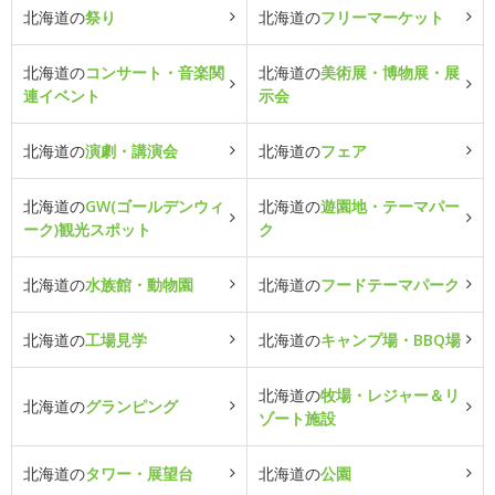
北海道の
祭り
北海道の
フリーマーケット
北海道の
コンサート・音楽関
北海道の
美術展・博物展・展
連イベント
示会
北海道の
演劇・講演会
北海道の
フェア
北海道の
GW(ゴールデンウィ
北海道の
遊園地・テーマパー
ーク)観光スポット
ク
北海道の
水族館・動物園
北海道の
フードテーマパーク
北海道の
工場見学
北海道の
キャンプ場・BBQ場
北海道の
牧場・レジャー＆リ
北海道の
グランピング
ゾート施設
北海道の
タワー・展望台
北海道の
公園