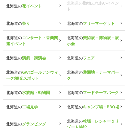
北海道の
動物ふれあいイベン
北海道の
花イベント
ト
北海道の
祭り
北海道の
フリーマーケット
北海道の
コンサート・音楽関
北海道の
美術展・博物展・展
連イベント
示会
北海道の
演劇・講演会
北海道の
フェア
北海道の
GW(ゴールデンウィ
北海道の
遊園地・テーマパー
ーク)観光スポット
ク
北海道の
水族館・動物園
北海道の
フードテーマパーク
北海道の
工場見学
北海道の
キャンプ場・BBQ場
北海道の
牧場・レジャー＆リ
北海道の
グランピング
ゾート施設