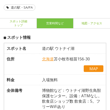
道の駅・SA/PA
スポット詳細
営業時間など
地図・アクセス
トップ
スポット情報
スポット名
道の駅 ウトナイ湖
住所
北海道
苫小牧市植苗156-30
MAP
料金
入場無料
全体備考
博物館など：ウトナイ湖野生鳥獣
保護センター。設備：ATMなし。
飲食店ショップ数 飲食店：5。フ
リーWiFiあり