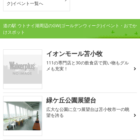
ク)イベント一覧へ
道の駅 ウトナイ湖周辺のGW(ゴールデンウィーク)イベント・おでか
けスポット
イオンモール苫小牧
111の専門店と30の飲食店で買い物もグル
メも充実！
緑ケ丘公園展望台
広大な公園に立つ展望台は苫小牧市一の眺
望を誇る