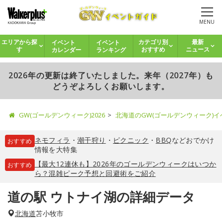
MENU
イベント
イベント
エリアから探
カテゴリ別
最新
カレンダー
ランキング
す
おすすめ
ニュース
2026年の更新は終了いたしました。来年（2027年）も
どうぞよろしくお願いします。
GW(ゴールデンウィーク)2026
北海道のGW(ゴールデンウィーク)
ネモフィラ
・
潮干狩り
・
ピクニック
・
BBQ
などおでかけ
おすすめ
情報を大特集
【最大12連休も】2026年のゴールデンウィークはいつか
おすすめ
ら？混雑ピーク予想と回避術をご紹介
道の駅 ウトナイ湖の詳細データ
北海道
苫小牧市