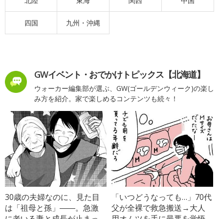
北陸
東海
関西
中国
四国
九州・沖縄
GWイベント・おでかけトピックス【北海道】
ウォーカー編集部が選ぶ、GW(ゴールデンウィーク)の楽し
み方を紹介。家で楽しめるコンテンツも続々！
30歳の夫婦なのに、見た目
「いつどうなっても…」70代
は「祖母と孫」――。急激
父が全裸で救急搬送→大人
に老いる妻と成長が止まっ
用オムツを手に最悪を覚悟