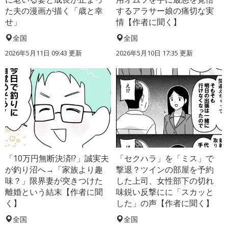
た夫の漫画が描く「歳と幸
するアラサー娘の痛切な実
せ」
情【作者に聞く】
全国
全国
2026年5月11日 09:43 更新
2026年5月10日 17:35 更新
「10万円無断決済!?」誠実夫
「セクハラ」を「ミス」で
が釣り沼へ→「家族より趣
撃退？ツインの部屋を予約
味？」限界妻が突きつけた
した上司、女性部下の切れ
離婚という結末【作者に聞
味鋭い反撃にに「スカッと
く】
した」の声【作者に聞く】
全国
全国