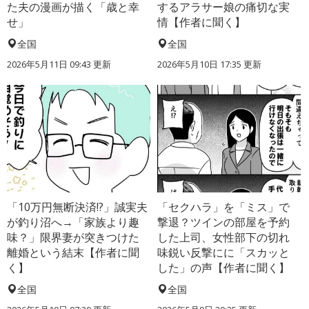
た夫の漫画が描く「歳と幸
するアラサー娘の痛切な実
せ」
情【作者に聞く】
全国
全国
2026年5月11日 09:43 更新
2026年5月10日 17:35 更新
「10万円無断決済!?」誠実夫
「セクハラ」を「ミス」で
が釣り沼へ→「家族より趣
撃退？ツインの部屋を予約
味？」限界妻が突きつけた
した上司、女性部下の切れ
離婚という結末【作者に聞
味鋭い反撃にに「スカッと
く】
した」の声【作者に聞く】
全国
全国