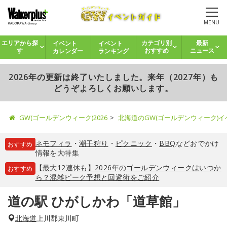
MENU
イベント
イベント
エリアから探
カテゴリ別
最新
カレンダー
ランキング
す
おすすめ
ニュース
2026年の更新は終了いたしました。来年（2027年）も
どうぞよろしくお願いします。
GW(ゴールデンウィーク)2026
北海道のGW(ゴールデンウィーク)
ネモフィラ
・
潮干狩り
・
ピクニック
・
BBQ
などおでかけ
おすすめ
情報を大特集
【最大12連休も】2026年のゴールデンウィークはいつか
おすすめ
ら？混雑ピーク予想と回避術をご紹介
道の駅 ひがしかわ「道草館」
北海道
上川郡東川町