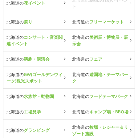
北海道の
花イベント
ト
北海道の
祭り
北海道の
フリーマーケット
北海道の
コンサート・音楽関
北海道の
美術展・博物展・展
連イベント
示会
北海道の
演劇・講演会
北海道の
フェア
北海道の
GW(ゴールデンウィ
北海道の
遊園地・テーマパー
ーク)観光スポット
ク
北海道の
水族館・動物園
北海道の
フードテーマパーク
北海道の
工場見学
北海道の
キャンプ場・BBQ場
北海道の
牧場・レジャー＆リ
北海道の
グランピング
ゾート施設