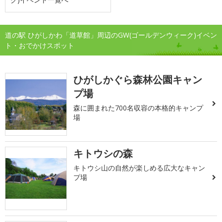
道の駅 ひがしかわ「道草館」周辺のGW(ゴールデンウィーク)イベン
ト・おでかけスポット
ひがしかぐら森林公園キャン
プ場
森に囲まれた700名収容の本格的キャンプ
場
キトウシの森
キトウシ山の自然が楽しめる広大なキャン
プ場