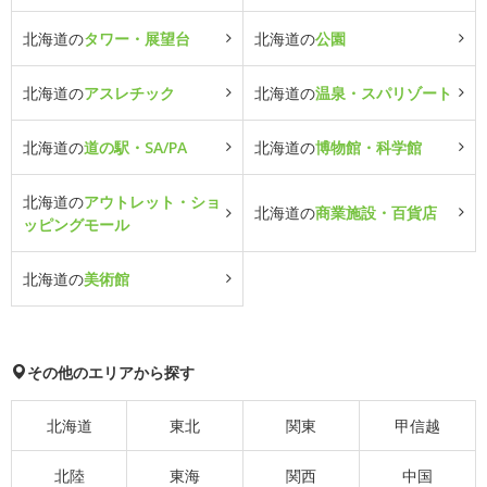
北海道の
タワー・展望台
北海道の
公園
北海道の
アスレチック
北海道の
温泉・スパリゾート
北海道の
道の駅・SA/PA
北海道の
博物館・科学館
北海道の
アウトレット・ショ
北海道の
商業施設・百貨店
ッピングモール
北海道の
美術館
その他のエリアから探す
北海道
東北
関東
甲信越
北陸
東海
関西
中国