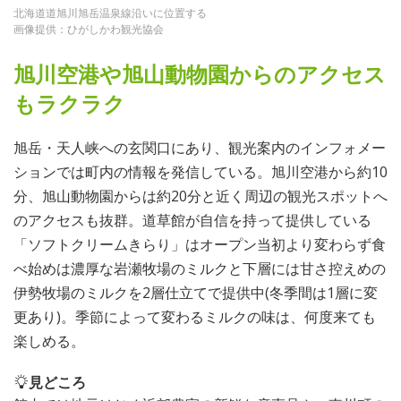
北海道道旭川旭岳温泉線沿いに位置する
画像提供：ひがしかわ観光協会
旭川空港や旭山動物園からのアクセス
もラクラク
旭岳・天人峡への玄関口にあり、観光案内のインフォメー
ションでは町内の情報を発信している。旭川空港から約10
分、旭山動物園からは約20分と近く周辺の観光スポットへ
のアクセスも抜群。道草館が自信を持って提供している
「ソフトクリームきらり」はオープン当初より変わらず食
べ始めは濃厚な岩瀬牧場のミルクと下層には甘さ控えめの
伊勢牧場のミルクを2層仕立てで提供中(冬季間は1層に変
更あり)。季節によって変わるミルクの味は、何度来ても
楽しめる。
見どころ