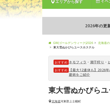
イベ
エリアから探す
2026年の
GW(ゴールデンウィーク)2026
北海道の
東大雪ぬかびらユースホステル
ネモフィラ
・
潮干狩り
・
おすすめ
【最大12連休も】202
おすすめ
避術をご紹介
東大雪ぬかびらユ
北海道
河東郡上士幌町