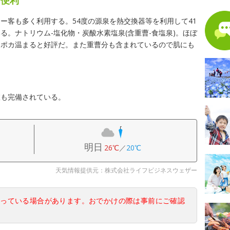
ー客も多く利用する。54度の源泉を熱交換器等を利用して41
る。ナトリウム-塩化物・炭酸水素塩泉(含重曹-食塩泉)。ほぼ
カポカ温まると好評だ。また重曹分も含まれているので肌にも
室も完備されている。
明日
26℃
／
20℃
天気情報提供元：株式会社ライフビジネスウェザー
なっている場合があります。おでかけの際は事前にご確認