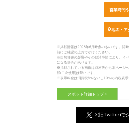
営業時間
地図・ア
※掲載情報は2026年6月時点のものです。
前にご確認の上おでかけください。
※自然災害の影響やその他諸事情により、イ
になる場合があります。
※掲載されている画像は取材先から本ページ
載(二次使用)は禁止です。
※表示料金は消費税8％ないし10％の内税表示
スポット詳細
トップ
X(旧Twitter)