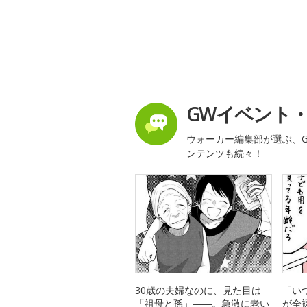
GWイベント
ウォーカー編集部が選ぶ、G
ンテンツも続々！
30歳の夫婦なのに、見た目は
「い
「祖母と孫」――。急激に老い
が全