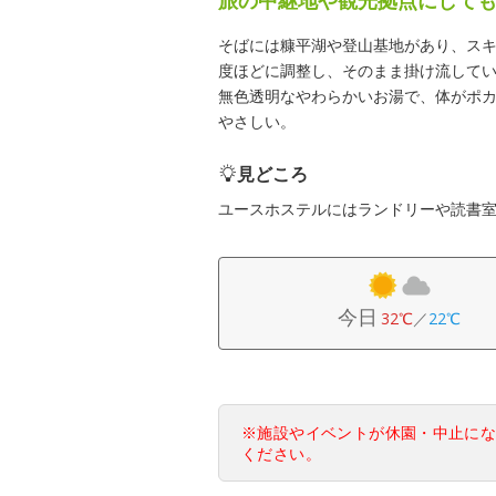
そばには糠平湖や登山基地があり、スキ
度ほどに調整し、そのまま掛け流してい
無色透明なやわらかいお湯で、体がポ
やさしい。
見どころ
ユースホステルにはランドリーや読書
今日
32℃
／
22℃
※施設やイベントが休園・中止に
ください。