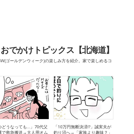
・おでかけトピックス【北海道】
W(ゴールデンウィーク)の楽しみ方を紹介。家で楽しめるコ
つどうなっても…」70代父
「10万円無断決済!?」誠実夫が
裸で救急搬送→大人用オム
釣り沼へ→「家族より趣味？」