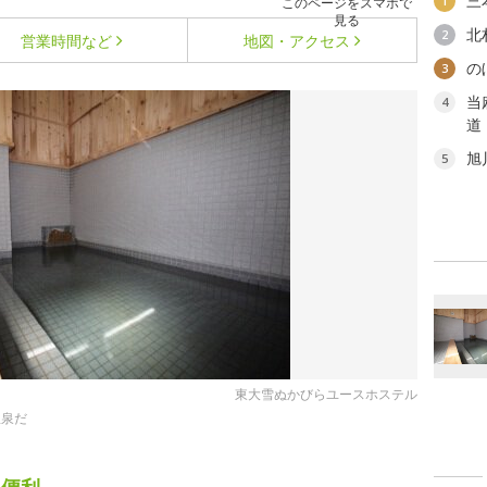
三
1
このページをスマホで
見る
北
2
営業時間など
地図・アクセス
の
3
当
4
道
旭
5
東大雪ぬかびらユースホステル
温泉だ
も便利