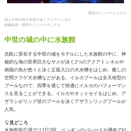
登別マリンパークニクス
頭上や目の前を魚達が泳ぐアクアトンネル
画像提供：登別マリンパークニクス
中世の城の中に水族館
北欧に実在する中世の城をモデルにした水族館の中に、神
秘的な海の世界巨大なサメが泳ぐ2つのアクアトンネルや
南国の魚が悠々と泳ぐ正面入口の大水槽をはじめ、癒しの
空間クラゲ大水槽などがある。イルカプールは全天候型の
プールなので、四季を通じて快適にイルカのパフォーマン
スを見ることができる。イルカやオットセイをはじめ、ア
ザラシがリング状のプールを泳ぐアザラシリングプールが
人気。
見どころ
水族館前広場では1日2回、ペンギンのパレードが通年で行