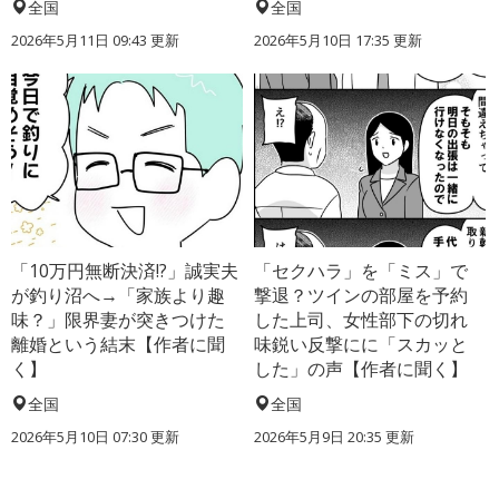
全国
全国
2026年5月11日 09:43 更新
2026年5月10日 17:35 更新
「10万円無断決済!?」誠実夫
「セクハラ」を「ミス」で
が釣り沼へ→「家族より趣
撃退？ツインの部屋を予約
味？」限界妻が突きつけた
した上司、女性部下の切れ
離婚という結末【作者に聞
味鋭い反撃にに「スカッと
く】
した」の声【作者に聞く】
全国
全国
2026年5月10日 07:30 更新
2026年5月9日 20:35 更新