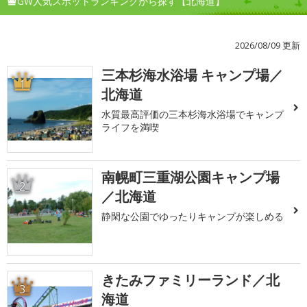
GW人気スポットランキングから探す【北海道】
2026/08/09 更新
三本杉海水浴場 キャンプ場／
1
北海道
水質最高評価の三本杉海水浴場でキャンプ
ライフを満喫
南幌町三重湖公園キャンプ場
2
／北海道
静閑な公園でゆったりキャンプが楽しめる
きたみファミリーランド／北
3
海道