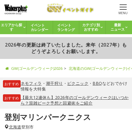
MENU
イベント
イベント
エリアから探
カテゴリ別
最新
カレンダー
ランキング
す
おすすめ
ニュース
2026年の更新は終了いたしました。来年（2027年）も
どうぞよろしくお願いします。
GW(ゴールデンウィーク)2026
北海道のGW(ゴールデンウィーク)
ネモフィラ
・
潮干狩り
・
ピクニック
・
BBQ
などおでかけ
おすすめ
情報を大特集
【最大12連休も】2026年のゴールデンウィークはいつか
おすすめ
ら？混雑ピーク予想と回避術をご紹介
登別マリンパークニクス
北海道
登別市