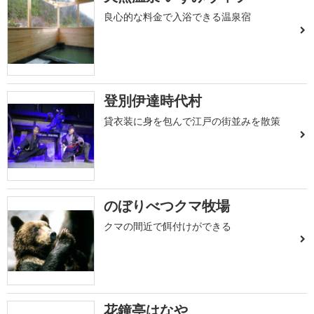
良心的な料金で入浴できる温泉宿
登別伊達時代村
貸衣装に身を包んで江戸の街並みを散策
のぼりべつクマ牧場
クマの間近で餌付けができる
花鐘亭はなや