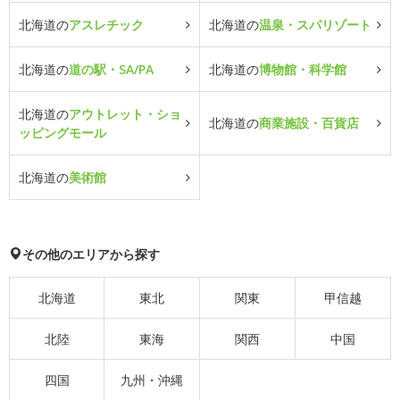
北海道の
アスレチック
北海道の
温泉・スパリゾート
北海道の
道の駅・SA/PA
北海道の
博物館・科学館
北海道の
アウトレット・ショ
北海道の
商業施設・百貨店
ッピングモール
北海道の
美術館
その他のエリアから探す
北海道
東北
関東
甲信越
北陸
東海
関西
中国
四国
九州・沖縄