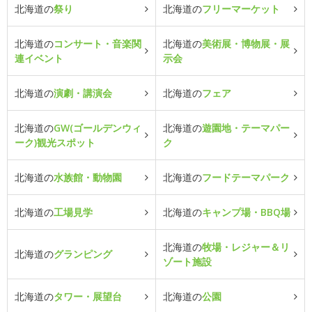
北海道の
祭り
北海道の
フリーマーケット
北海道の
コンサート・音楽関
北海道の
美術展・博物展・展
連イベント
示会
北海道の
演劇・講演会
北海道の
フェア
北海道の
GW(ゴールデンウィ
北海道の
遊園地・テーマパー
ーク)観光スポット
ク
北海道の
水族館・動物園
北海道の
フードテーマパーク
北海道の
工場見学
北海道の
キャンプ場・BBQ場
北海道の
牧場・レジャー＆リ
北海道の
グランピング
ゾート施設
北海道の
タワー・展望台
北海道の
公園