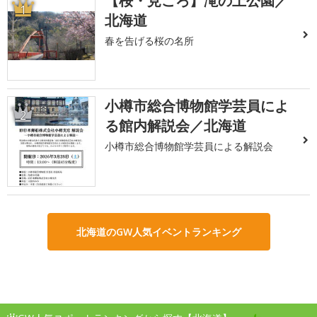
【桜・見ごろ】滝の上公園／
1
北海道
春を告げる桜の名所
小樽市総合博物館学芸員によ
2
る館内解説会／北海道
小樽市総合博物館学芸員による解説会
北海道のGW人気イベントランキング