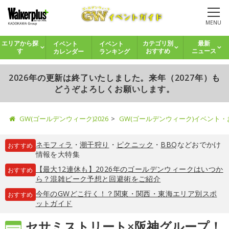
MENU
イベント
イベント
エリアから探
カテゴリ別
最新
カレンダー
ランキング
す
おすすめ
ニュース
2026年の更新は終了いたしました。来年（2027年）も
どうぞよろしくお願いします。
GW(ゴールデンウィーク)2026
GW(ゴールデンウィーク)イベント
ネモフィラ
・
潮干狩り
・
ピクニック
・
BBQ
などおでかけ
おすすめ
情報を大特集
【最大12連休も】2026年のゴールデンウィークはいつか
おすすめ
ら？混雑ピーク予想と回避術をご紹介
今年のGWどこ行く！？関東・関西・東海エリア別スポ
おすすめ
ットガイド
セサミストリート×阪神グループ！