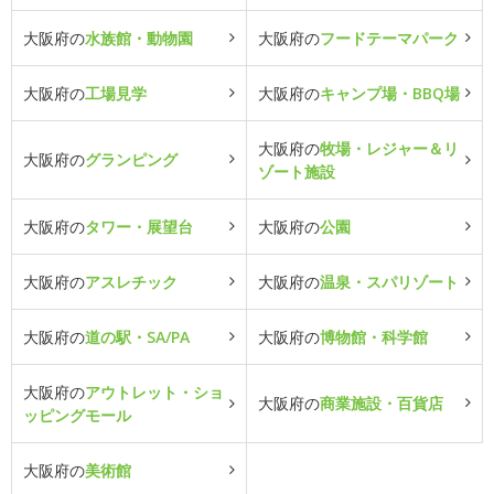
大阪府の
水族館・動物園
大阪府の
フードテーマパーク
大阪府の
工場見学
大阪府の
キャンプ場・BBQ場
大阪府の
牧場・レジャー＆リ
大阪府の
グランピング
ゾート施設
大阪府の
タワー・展望台
大阪府の
公園
大阪府の
アスレチック
大阪府の
温泉・スパリゾート
大阪府の
道の駅・SA/PA
大阪府の
博物館・科学館
大阪府の
アウトレット・ショ
大阪府の
商業施設・百貨店
ッピングモール
大阪府の
美術館