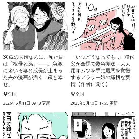
30歳の夫婦なのに、見た目
「いつどうなっても…」70代
は「祖母と孫」――。急激
父が全裸で救急搬送→大人
に老いる妻と成長が止まっ
用オムツを手に最悪を覚悟
た夫の漫画が描く「歳と幸
するアラサー娘の痛切な実
せ」
情【作者に聞く】
全国
全国
2026年5月11日 09:43 更新
2026年5月10日 17:35 更新