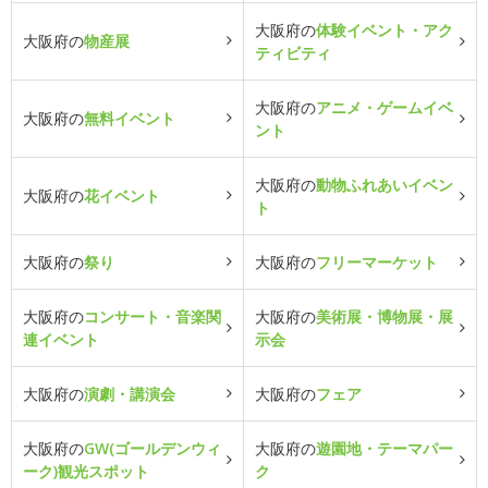
大阪府の
体験イベント・アク
大阪府の
物産展
ティビティ
大阪府の
アニメ・ゲームイベ
大阪府の
無料イベント
ント
大阪府の
動物ふれあいイベン
大阪府の
花イベント
ト
大阪府の
祭り
大阪府の
フリーマーケット
大阪府の
コンサート・音楽関
大阪府の
美術展・博物展・展
連イベント
示会
大阪府の
演劇・講演会
大阪府の
フェア
大阪府の
GW(ゴールデンウィ
大阪府の
遊園地・テーマパー
ーク)観光スポット
ク