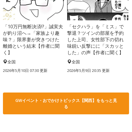
「10万円無断決済!?」誠実夫
「セクハラ」を「ミス」で
が釣り沼へ→「家族より趣
撃退？ツインの部屋を予約
味？」限界妻が突きつけた
した上司、女性部下の切れ
離婚という結末【作者に聞
味鋭い反撃にに「スカッと
く】
した」の声【作者に聞く】
全国
全国
2026年5月10日 07:30 更新
2026年5月9日 20:35 更新
GWイベント・おでかけトピックス【関西】をもっと見
る