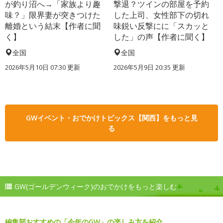
が釣り沼へ→「家族より趣
撃退？ツインの部屋を予約
味？」限界妻が突きつけた
した上司、女性部下の切れ
離婚という結末【作者に聞
味鋭い反撃にに「スカッと
く】
した」の声【作者に聞く】
全国
全国
2026年5月10日 07:30 更新
2026年5月9日 20:35 更新
GWイベント・おでかけトピックス【関西】をもっと見
る
GW(ゴールデンウィーク)のおでかけをもっと楽しむ
編集部おすすめの「今年のGW」の楽しみ方を紹介