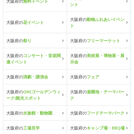
大阪府の
無料イベント
ント
大阪府の
動物ふれあいイベン
大阪府の
花イベント
ト
大阪府の
祭り
大阪府の
フリーマーケット
大阪府の
コンサート・音楽関
大阪府の
美術展・博物展・展
連イベント
示会
大阪府の
演劇・講演会
大阪府の
フェア
大阪府の
GW(ゴールデンウィ
大阪府の
遊園地・テーマパー
ーク)観光スポット
ク
大阪府の
水族館・動物園
大阪府の
フードテーマパーク
大阪府の
工場見学
大阪府の
キャンプ場・BBQ場