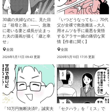
30歳の夫婦なのに、見た目
「いつどうなっても…」70代
は「祖母と孫」――。急激
父が全裸で救急搬送→大人
に老いる妻と成長が止まっ
用オムツを手に最悪を覚悟
た夫の漫画が描く「歳と幸
するアラサー娘の痛切な実
せ」
情【作者に聞く】
全国
全国
2026年5月11日 09:43 更新
2026年5月10日 17:35 更新
「10万円無断決済!?」誠実夫
「セクハラ」を「ミス」で