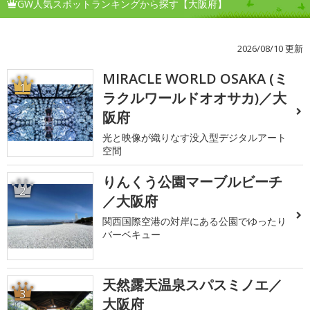
GW人気スポットランキングから探す【大阪府】
2026/08/10 更新
MIRACLE WORLD OSAKA (ミ
1
ラクルワールドオオサカ)／大
阪府
光と映像が織りなす没入型デジタルアート
空間
りんくう公園マーブルビーチ
2
／大阪府
関西国際空港の対岸にある公園でゆったり
バーベキュー
天然露天温泉スパスミノエ／
3
大阪府