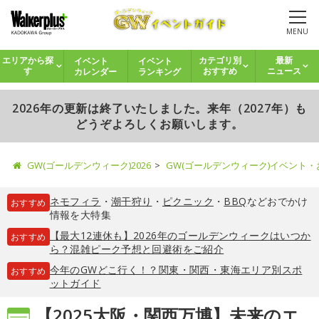
MENU
イベント
イベント
エリアから探
カテゴリ別
最新
カレンダー
ランキング
す
おすすめ
ニュース
2026年の更新は終了いたしました。来年（2027年）も
どうぞよろしくお願いします。
GW(ゴールデンウィーク)2026
GW(ゴールデンウィーク)イベント
ネモフィラ
・
潮干狩り
・
ピクニック
・
BBQ
などおでかけ
おすすめ
情報を大特集
【最大12連休も】2026年のゴールデンウィークはいつか
おすすめ
ら？混雑ピーク予想と回避術をご紹介
今年のGWどこ行く！？関東・関西・東海エリア別スポ
おすすめ
ットガイド
【2025大阪・関西万博】未来のエ