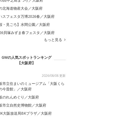
53回中之島まつり／大阪府
の北海道物産大会／大阪府
ハスフェスタ万博2026春／大阪府
桜・見ごろ】水間公園／大阪府
026貝塚みずま春フェスタ／大阪府
もっと見る
GWの人気スポットランキング
【大阪府】
2026/08/08 更新
阪市立住まいのミュージアム「大阪くら
の今昔館」／大阪府
阪のれんめぐり／大阪府
阪市立自然史博物館／大阪府
HK大阪放送局BKプラザ／大阪府