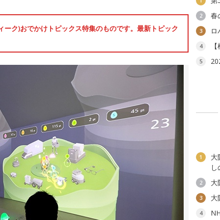
第
1
春
2
ンウィーク)おでかけトピックス特集のものです。最新トピック
ロ
3
【
4
2
5
大
1
し
大
2
大
3
N
4