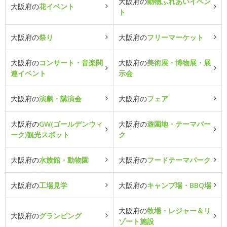
大阪府の
動物ふれあいイベン
大阪府の
花イベント
ト
大阪府の
祭り
大阪府の
フリーマーケット
大阪府の
コンサート・音楽関
大阪府の
美術展・博物展・展
連イベント
示会
大阪府の
演劇・講演会
大阪府の
フェア
大阪府の
GW(ゴールデンウィ
大阪府の
遊園地・テーマパー
ーク)観光スポット
ク
大阪府の
水族館・動物園
大阪府の
フードテーマパーク
大阪府の
工場見学
大阪府の
キャンプ場・BBQ場
大阪府の
牧場・レジャー＆リ
大阪府の
グランピング
ゾート施設