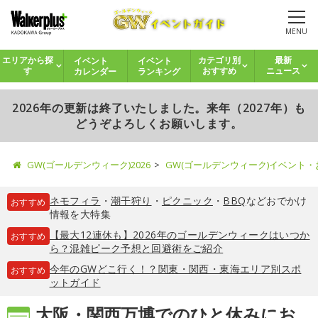
MENU
イベント
イベント
エリアから探
カテゴリ別
最新
カレンダー
ランキング
す
おすすめ
ニュース
2026年の更新は終了いたしました。来年（2027年）も
どうぞよろしくお願いします。
GW(ゴールデンウィーク)2026
GW(ゴールデンウィーク)イベント
ネモフィラ
・
潮干狩り
・
ピクニック
・
BBQ
などおでかけ
おすすめ
情報を大特集
【最大12連休も】2026年のゴールデンウィークはいつか
おすすめ
ら？混雑ピーク予想と回避術をご紹介
今年のGWどこ行く！？関東・関西・東海エリア別スポ
おすすめ
ットガイド
大阪・関西万博でのひと休みにお