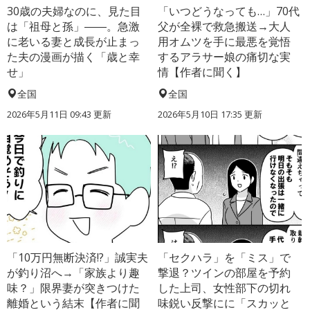
30歳の夫婦なのに、見た目
「いつどうなっても…」70代
は「祖母と孫」――。急激
父が全裸で救急搬送→大人
に老いる妻と成長が止まっ
用オムツを手に最悪を覚悟
た夫の漫画が描く「歳と幸
するアラサー娘の痛切な実
せ」
情【作者に聞く】
全国
全国
2026年5月11日 09:43 更新
2026年5月10日 17:35 更新
「10万円無断決済!?」誠実夫
「セクハラ」を「ミス」で
が釣り沼へ→「家族より趣
撃退？ツインの部屋を予約
味？」限界妻が突きつけた
した上司、女性部下の切れ
離婚という結末【作者に聞
味鋭い反撃にに「スカッと