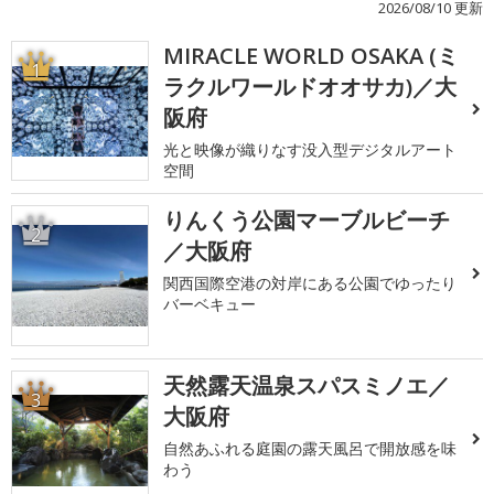
2026/08/10 更新
MIRACLE WORLD OSAKA (ミ
1
ラクルワールドオオサカ)／大
阪府
光と映像が織りなす没入型デジタルアート
空間
りんくう公園マーブルビーチ
2
／大阪府
関西国際空港の対岸にある公園でゆったり
バーベキュー
天然露天温泉スパスミノエ／
3
大阪府
自然あふれる庭園の露天風呂で開放感を味
わう