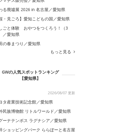
レマチス販売会／愛知県
わる廃墟展 2026 in 名古屋／愛知県
桜・見ごろ】愛知こどもの国／愛知県
しごと体験 おやつをつくろう！（3
）／愛知県
田の春まつり／愛知県
もっと見る
GWの人気スポットランキング
【愛知県】
2026/08/07 更新
ヨタ産業技術記念館／愛知県
外民族博物館 リトルワールド／愛知県
グーナテンボス ラグナシア／愛知県
井ショッピングパーク ららぽーと名古屋