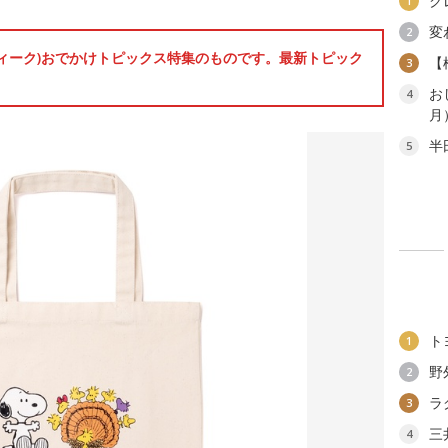
ク
1
変
2
ンウィーク)おでかけトピックス特集のものです。最新トピック
【
3
お
4
月
半
5
ト
1
野
2
ラ
3
三
4