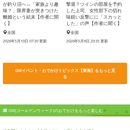
が釣り沼へ→「家族より趣
撃退？ツインの部屋を予約
味？」限界妻が突きつけた
した上司、女性部下の切れ
離婚という結末【作者に聞
味鋭い反撃にに「スカッと
く】
した」の声【作者に聞く】
全国
全国
2026年5月10日 07:30 更新
2026年5月9日 20:35 更新
GWイベント・おでかけトピックス【東海】をもっと見
る
GW(ゴールデンウィーク)のおでかけをもっと楽しむ