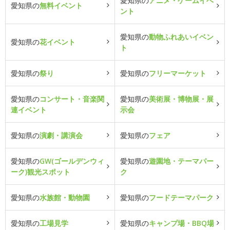
愛知県の
アニメ・ゲームイベ
愛知県の
無料イベント
ント
愛知県の
動物ふれあいイベン
愛知県の
花イベント
ト
愛知県の
祭り
愛知県の
フリーマーケット
愛知県の
コンサート・音楽関
愛知県の
美術展・博物展・展
連イベント
示会
愛知県の
演劇・講演会
愛知県の
フェア
愛知県の
GW(ゴールデンウィ
愛知県の
遊園地・テーマパー
ーク)観光スポット
ク
愛知県の
水族館・動物園
愛知県の
フードテーマパーク
愛知県の
工場見学
愛知県の
キャンプ場・BBQ場