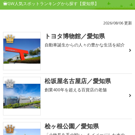
GW人気スポットランキングから探す【愛知県】
2026/08/06 更新
トヨタ博物館／愛知県
1
自動車誕生からの人々の豊かな生活を紹介
松坂屋名古屋店／愛知県
2
創業400年を超える百貨店の老舗
桧ヶ根公園／愛知県
3
「小牧長久手の戦い」をイメージした水の