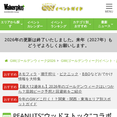
MENU
イベント
イベント
エリアから探
カテゴリ別
最新
カレンダー
ランキング
す
おすすめ
ニュース
2026年の更新は終了いたしました。来年（2027年）も
どうぞよろしくお願いします。
GW(ゴールデンウィーク)2026
GW(ゴールデンウィーク)イベント
ネモフィラ
・
潮干狩り
・
ピクニック
・
BBQ
などおでかけ
おすすめ
情報を大特集
【最大12連休も】2026年のゴールデンウィークはいつか
おすすめ
ら？混雑ピーク予想と回避術をご紹介
今年のGWどこ行く！？関東・関西・東海エリア別スポ
おすすめ
ットガイド
PEANUTS“ウッドストック”コラボ