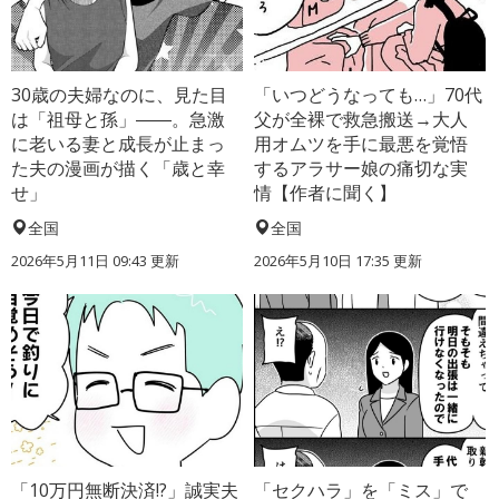
30歳の夫婦なのに、見た目
「いつどうなっても…」70代
は「祖母と孫」――。急激
父が全裸で救急搬送→大人
に老いる妻と成長が止まっ
用オムツを手に最悪を覚悟
た夫の漫画が描く「歳と幸
するアラサー娘の痛切な実
せ」
情【作者に聞く】
全国
全国
2026年5月11日 09:43 更新
2026年5月10日 17:35 更新
「10万円無断決済!?」誠実夫
「セクハラ」を「ミス」で