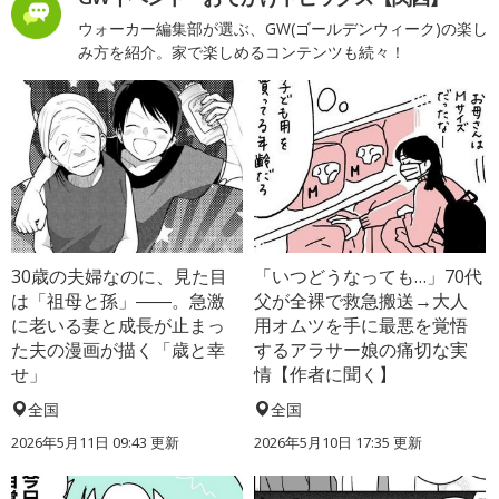
ウォーカー編集部が選ぶ、GW(ゴールデンウィーク)の楽し
み方を紹介。家で楽しめるコンテンツも続々！
30歳の夫婦なのに、見た目
「いつどうなっても…」70代
は「祖母と孫」――。急激
父が全裸で救急搬送→大人
に老いる妻と成長が止まっ
用オムツを手に最悪を覚悟
た夫の漫画が描く「歳と幸
するアラサー娘の痛切な実
せ」
情【作者に聞く】
全国
全国
2026年5月11日 09:43 更新
2026年5月10日 17:35 更新