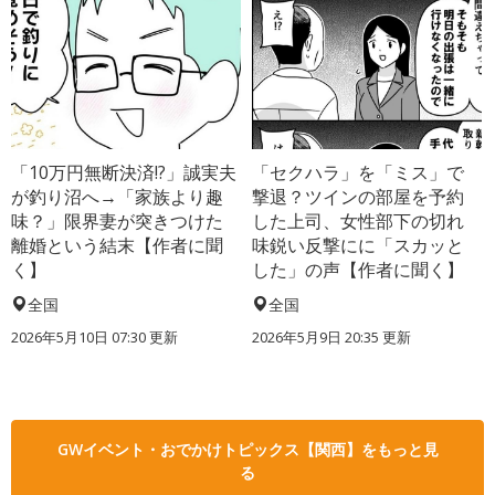
「10万円無断決済!?」誠実夫
「セクハラ」を「ミス」で
が釣り沼へ→「家族より趣
撃退？ツインの部屋を予約
味？」限界妻が突きつけた
した上司、女性部下の切れ
離婚という結末【作者に聞
味鋭い反撃にに「スカッと
く】
した」の声【作者に聞く】
全国
全国
2026年5月10日 07:30 更新
2026年5月9日 20:35 更新
GWイベント・おでかけトピックス【関西】をもっと見
る