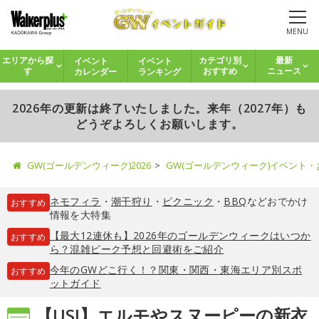
MENU
イベント
イベント
エリアから探
カテゴリ別
最新
カレンダー
ランキング
す
おすすめ
ニュース
2026年の更新は終了いたしました。来年（2027年）も
どうぞよろしくお願いします。
GW(ゴールデンウィーク)2026
GW(ゴールデンウィーク)イベント
ネモフィラ
・
潮干狩り
・
ピクニック
・
BBQ
などおでかけ
おすすめ
情報を大特集
【最大12連休も】2026年のゴールデンウィークはいつか
おすすめ
ら？混雑ピーク予想と回避術をご紹介
今年のGWどこ行く！？関東・関西・東海エリア別スポ
おすすめ
ットガイド
【USJ】エルモやスヌーピーの新衣