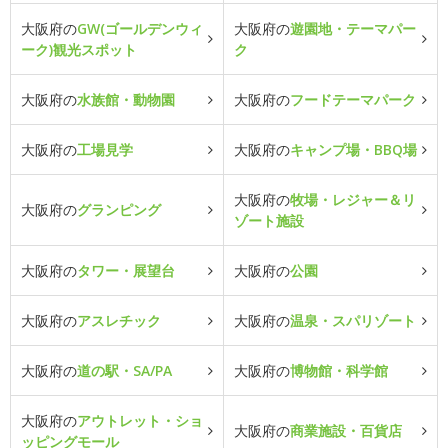
大阪府の
GW(ゴールデンウィ
大阪府の
遊園地・テーマパー
ーク)観光スポット
ク
大阪府の
水族館・動物園
大阪府の
フードテーマパーク
大阪府の
工場見学
大阪府の
キャンプ場・BBQ場
大阪府の
牧場・レジャー＆リ
大阪府の
グランピング
ゾート施設
大阪府の
タワー・展望台
大阪府の
公園
大阪府の
アスレチック
大阪府の
温泉・スパリゾート
大阪府の
道の駅・SA/PA
大阪府の
博物館・科学館
大阪府の
アウトレット・ショ
大阪府の
商業施設・百貨店
ッピングモール