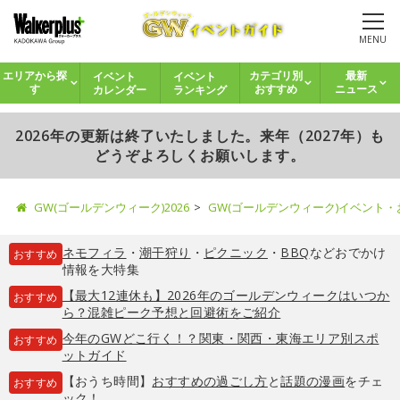
MENU
イベント
イベント
エリアから探
カテゴリ別
最新
カレンダー
ランキング
す
おすすめ
ニュース
2026年の更新は終了いたしました。来年（2027年）も
どうぞよろしくお願いします。
GW(ゴールデンウィーク)2026
GW(ゴールデンウィーク)イベント
ネモフィラ
・
潮干狩り
・
ピクニック
・
BBQ
などおでかけ
おすすめ
情報を大特集
【最大12連休も】2026年のゴールデンウィークはいつか
おすすめ
ら？混雑ピーク予想と回避術をご紹介
今年のGWどこ行く！？関東・関西・東海エリア別スポ
おすすめ
ットガイド
【おうち時間】
おすすめの過ごし方
と
話題の漫画
をチェ
おすすめ
ック！