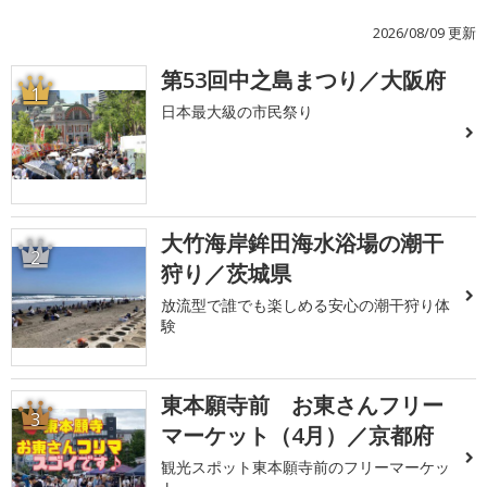
2026/08/09 更新
第53回中之島まつり／大阪府
1
日本最大級の市民祭り
大竹海岸鉾田海水浴場の潮干
2
狩り／茨城県
放流型で誰でも楽しめる安心の潮干狩り体
験
東本願寺前 お東さんフリー
3
マーケット（4月）／京都府
観光スポット東本願寺前のフリーマーケッ