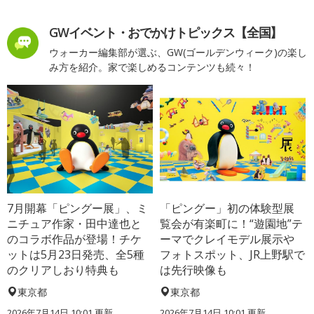
GWイベント・おでかけトピックス【全国】
ウォーカー編集部が選ぶ、GW(ゴールデンウィーク)の楽し
み方を紹介。家で楽しめるコンテンツも続々！
7月開幕「ピングー展」、ミ
「ピングー」初の体験型展
ニチュア作家・田中達也と
覧会が有楽町に！“遊園地”テ
のコラボ作品が登場！チケ
ーマでクレイモデル展示や
ットは5月23日発売、全5種
フォトスポット、JR上野駅で
のクリアしおり特典も
は先行映像も
東京都
東京都
2026年7月14日 10:01 更新
2026年7月14日 10:01 更新