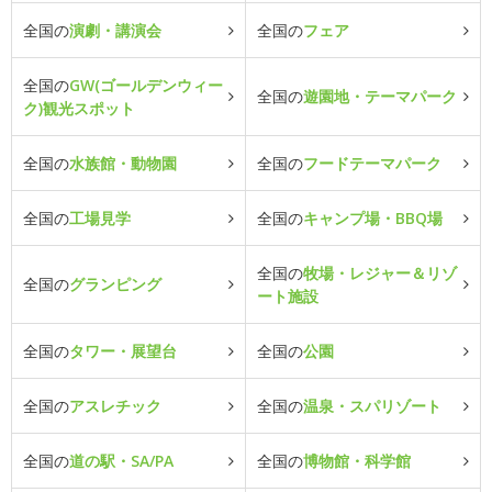
全国の
演劇・講演会
全国の
フェア
全国の
GW(ゴールデンウィー
全国の
遊園地・テーマパーク
ク)観光スポット
全国の
水族館・動物園
全国の
フードテーマパーク
全国の
工場見学
全国の
キャンプ場・BBQ場
全国の
牧場・レジャー＆リゾ
全国の
グランピング
ート施設
全国の
タワー・展望台
全国の
公園
全国の
アスレチック
全国の
温泉・スパリゾート
全国の
道の駅・SA/PA
全国の
博物館・科学館