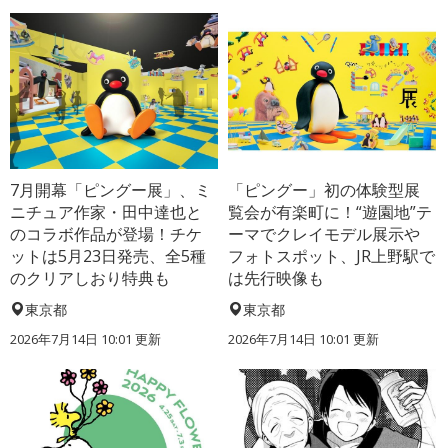
7月開幕「ピングー展」、ミ
「ピングー」初の体験型展
ニチュア作家・田中達也と
覧会が有楽町に！“遊園地”テ
のコラボ作品が登場！チケ
ーマでクレイモデル展示や
ットは5月23日発売、全5種
フォトスポット、JR上野駅で
のクリアしおり特典も
は先行映像も
東京都
東京都
2026年7月14日 10:01 更新
2026年7月14日 10:01 更新