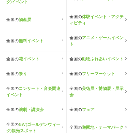
ク)イベント
全国の
体験イベント・アクテ
全国の
物産展
ィビティ
全国の
アニメ・ゲームイベン
全国の
無料イベント
ト
全国の
花イベント
全国の
動物ふれあいイベント
全国の
祭り
全国の
フリーマーケット
全国の
コンサート・音楽関連
全国の
美術展・博物展・展示
イベント
会
全国の
演劇・講演会
全国の
フェア
全国の
GW(ゴールデンウィー
全国の
遊園地・テーマパーク
ク)観光スポット