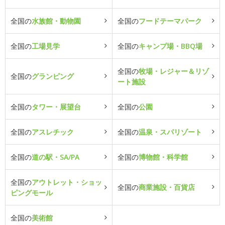
全国の
水族館・動物園
全国の
フードテーマパーク
全国の
工場見学
全国の
キャンプ場・BBQ場
全国の
牧場・レジャー＆リゾ
全国の
グランピング
ート施設
全国の
タワー・展望台
全国の
公園
全国の
アスレチック
全国の
温泉・スパリゾート
全国の
道の駅・SA/PA
全国の
博物館・科学館
全国の
アウトレット・ショッ
全国の
商業施設・百貨店
ピングモール
全国の
美術館