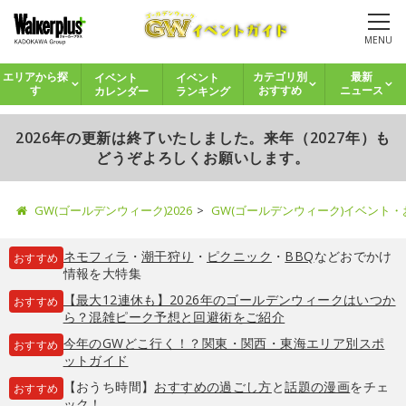
MENU
イベント
イベント
エリアから探
カテゴリ別
最新
カレンダー
ランキング
す
おすすめ
ニュース
2026年の更新は終了いたしました。来年（2027年）も
どうぞよろしくお願いします。
GW(ゴールデンウィーク)2026
GW(ゴールデンウィーク)イベント
ネモフィラ
・
潮干狩り
・
ピクニック
・
BBQ
などおでかけ
おすすめ
情報を大特集
【最大12連休も】2026年のゴールデンウィークはいつか
おすすめ
ら？混雑ピーク予想と回避術をご紹介
今年のGWどこ行く！？関東・関西・東海エリア別スポ
おすすめ
ットガイド
【おうち時間】
おすすめの過ごし方
と
話題の漫画
をチェ
おすすめ
ック！