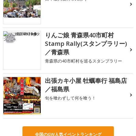
りんご娘 青森県40市町村
2
Stamp Rally(スタンプラリー)
／青森県
青森県の40市町村を巡るスタンプラリー
出張カキ小屋 牡蠣奉行 福島店
3
／福島県
旬を喰わずして何を喰う！
全国のGW人気イベントランキング