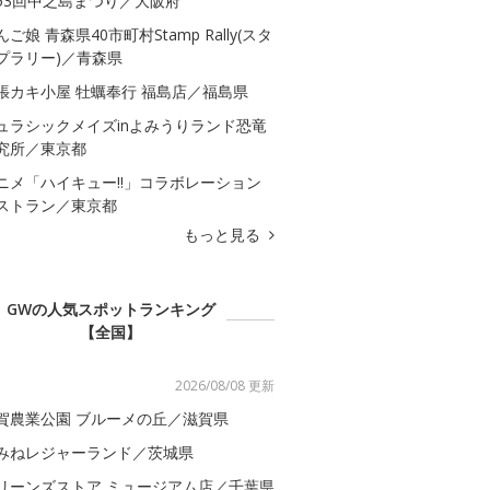
53回中之島まつり／大阪府
んご娘 青森県40市町村Stamp Rally(スタ
プラリー)／青森県
張カキ小屋 牡蠣奉行 福島店／福島県
ュラシックメイズinよみうりランド恐竜
究所／東京都
ニメ「ハイキュー!!」コラボレーション
ストラン／東京都
もっと見る
GWの人気スポットランキング
【全国】
2026/08/08 更新
賀農業公園 ブルーメの丘／滋賀県
みねレジャーランド／茨城県
リーンズストア ミュージアム店／千葉県