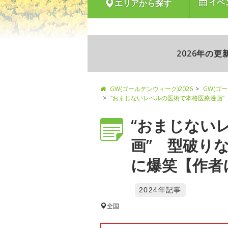
イベ
エリアから探す
2026年の
GW(ゴールデンウィーク)2026
GW(ゴ
“おまじないレベルの医術で本格医療漫画
“おまじない
画” 型破り
に爆笑【作者に
2024年記事
全国