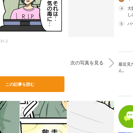
大
4
し
パ
5
1-2
次の写真を見る
最近見
ん。
この記事を読む