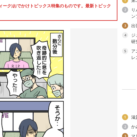
第
1
ンウィーク)おでかけトピックス特集のものです。最新トピック
り
2
ン
出
3
ジ
4
研
ア
5
レ
滋
1
か
2
マ
3