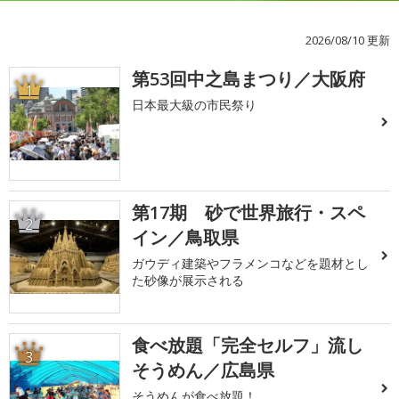
2026/08/10 更新
第53回中之島まつり／大阪府
1
日本最大級の市民祭り
第17期 砂で世界旅行・スペ
2
イン／鳥取県
ガウディ建築やフラメンコなどを題材とし
た砂像が展示される
食べ放題「完全セルフ」流し
3
そうめん／広島県
そうめんが食べ放題！