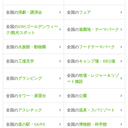
全国の
演劇・講演会
全国の
フェア
全国の
GW(ゴールデンウィー
全国の
遊園地・テーマパーク
ク)観光スポット
全国の
水族館・動物園
全国の
フードテーマパーク
全国の
工場見学
全国の
キャンプ場・BBQ場
全国の
牧場・レジャー＆リゾ
全国の
グランピング
ート施設
全国の
タワー・展望台
全国の
公園
全国の
アスレチック
全国の
温泉・スパリゾート
全国の
道の駅・SA/PA
全国の
博物館・科学館