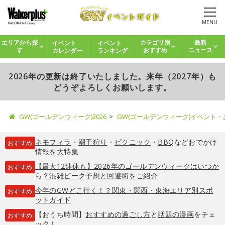
MENU
イベント
イベント
エリアから探
カテゴリ別
最新
カレンダー
ランキング
す
おすすめ
ニュース
2026年の更新は終了いたしました。来年（2027年）も
どうぞよろしくお願いします。
GW(ゴールデンウィーク)2026
GW(ゴールデンウィーク)イベント
ネモフィラ
・
潮干狩り
・
ピクニック
・
BBQ
などおでかけ
おすすめ
情報を大特集
【最大12連休も】2026年のゴールデンウィークはいつか
おすすめ
ら？混雑ピーク予想と回避術をご紹介
今年のGWどこ行く！？関東・関西・東海エリア別スポ
おすすめ
ットガイド
【おうち時間】
おすすめの過ごし方
と
話題の漫画
をチェ
おすすめ
ック！