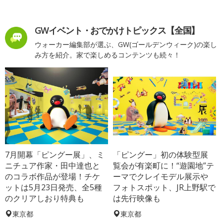
GWイベント・おでかけトピックス【全国】
ウォーカー編集部が選ぶ、GW(ゴールデンウィーク)の楽し
み方を紹介。家で楽しめるコンテンツも続々！
7月開幕「ピングー展」、ミ
「ピングー」初の体験型展
ニチュア作家・田中達也と
覧会が有楽町に！“遊園地”テ
のコラボ作品が登場！チケ
ーマでクレイモデル展示や
ットは5月23日発売、全5種
フォトスポット、JR上野駅で
のクリアしおり特典も
は先行映像も
東京都
東京都