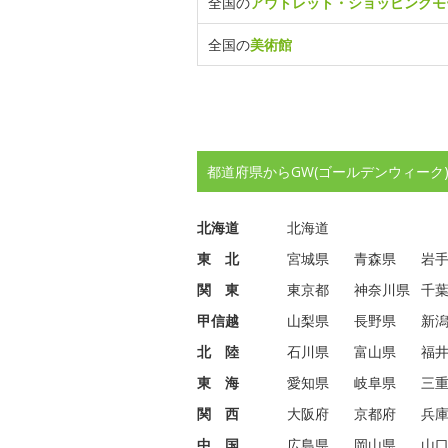
全国の
アウトレット・ショッピングモ
全国の
美術館
都道府県からGW(ゴールデンウィーク
北海道
北海道
東 北
宮城県
青森県
岩
関 東
東京都
神奈川県
千
甲信越
山梨県
長野県
新
北 陸
石川県
富山県
福
東 海
愛知県
岐阜県
三
関 西
大阪府
京都府
兵
中 国
広島県
岡山県
山