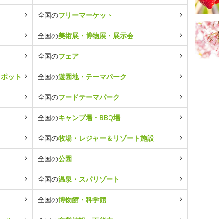
全国の
フリーマーケット
全国の
美術展・博物展・展示会
全国の
フェア
スポット
全国の
遊園地・テーマパーク
全国の
フードテーマパーク
全国の
キャンプ場・BBQ場
全国の
牧場・レジャー＆リゾート施設
全国の
公園
全国の
温泉・スパリゾート
全国の
博物館・科学館