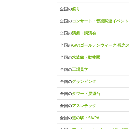
全国の
祭り
全国の
コンサート・音楽関連イベント
全国の
演劇・講演会
全国の
GW(ゴールデンウィーク)観光
全国の
水族館・動物園
全国の
工場見学
全国の
グランピング
全国の
タワー・展望台
全国の
アスレチック
全国の
道の駅・SA/PA