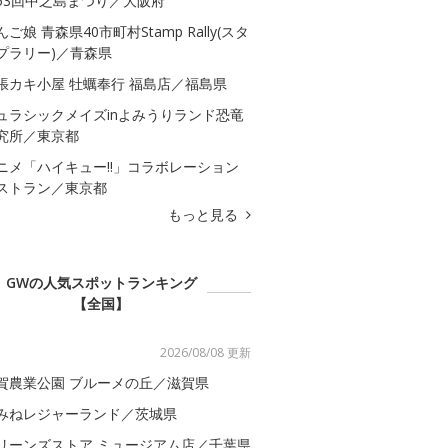
53回中之島まつり／大阪府
んご娘 青森県40市町村Stamp Rally(スタ
プラリー)／青森県
張カキ小屋 牡蠣奉行 福島店／福島県
ュラシックメイズinよみうりランド恐竜
究所／東京都
ニメ「ハイキュー!!」コラボレーション
ストラン／東京都
もっと見る
GWの人気スポットランキング
【全国】
2026/08/08 更新
賀農業公園 ブルーメの丘／滋賀県
みねレジャーランド／茨城県
リーンズストア ミュージアム店／千葉県