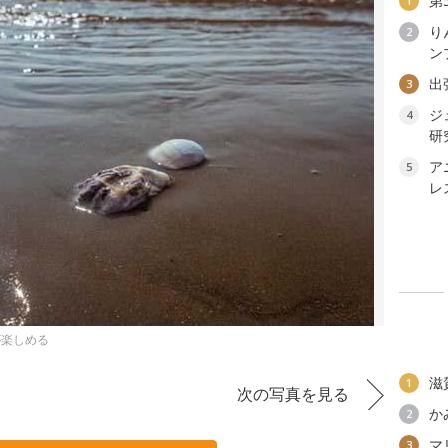
第
1
り
2
ン
出
3
ジ
4
研
ア
5
レ
が楽しめる
滋
1
次の写真を見る
か
2
マ
3