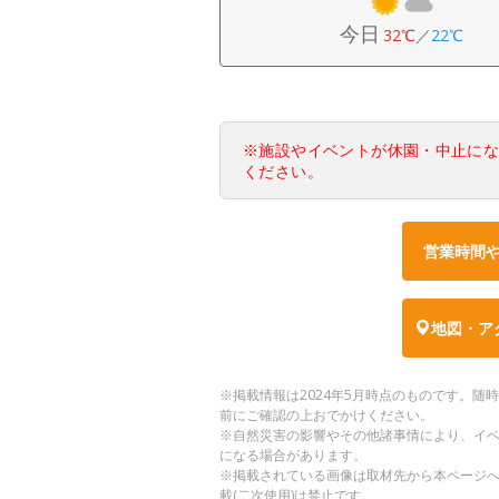
今日
32℃
／
22℃
※施設やイベントが休園・中止に
ください。
営業時間
地図・ア
※掲載情報は2024年5月時点のものです。
前にご確認の上おでかけください。
※自然災害の影響やその他諸事情により、イ
になる場合があります。
※掲載されている画像は取材先から本ページ
載(二次使用)は禁止です。