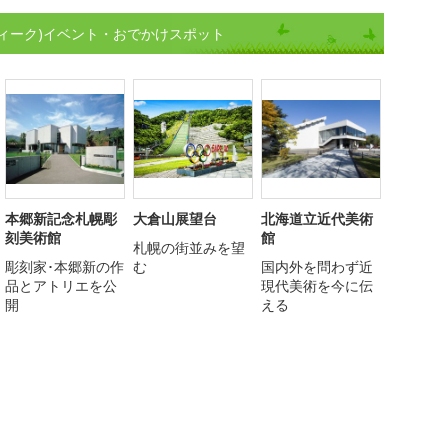
ィーク)イベント・おでかけスポット
本郷新記念札幌彫
大倉山展望台
北海道立近代美術
刻美術館
館
札幌の街並みを望
彫刻家･本郷新の作
む
国内外を問わず近
品とアトリエを公
現代美術を今に伝
開
える