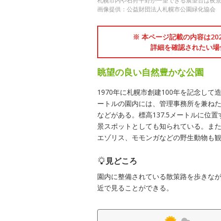
札幌市内や石狩平野が一望できる展望台は夜
画像提供：公益財団法人札幌市公園緑化協会
※ 本ページ記載の内容は2
詳細を確認されたい場
眺望の良い自然豊かな公園
1970年に札幌市創建100年を記念し
ートルの園内には、管理事務所を兼ね
などがある。標高137.5メートルに
景スポットとしても知られている。ま
エゾリス、モモンガなどの野生動物も
見どころ
園内に整備されている散策路を歩きな
近で見ることができる。