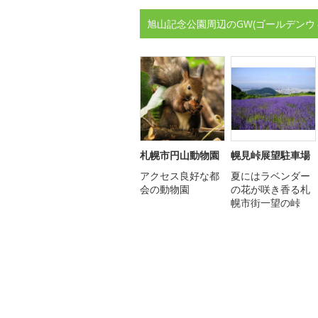
旭山記念公園周辺のGW(ゴールデンウ
札幌市円山動物園
幌見峠展望駐車場
アクセス良好な都
夏にはラベンダー
会の動物園
の花が咲き香る札
幌市街一望の峠