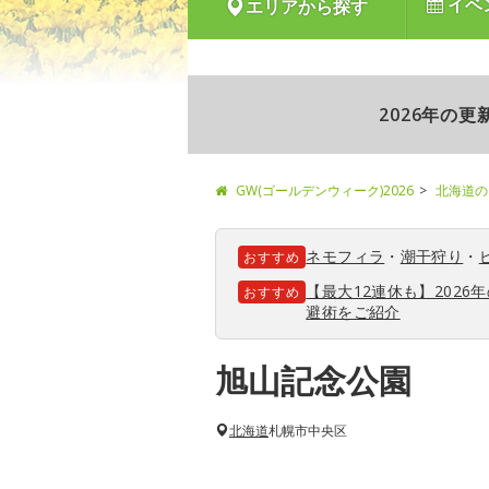
イベ
エリアから探す
2026年の
GW(ゴールデンウィーク)2026
北海道の
ネモフィラ
・
潮干狩り
・
おすすめ
【最大12連休も】202
おすすめ
避術をご紹介
旭山記念公園
北海道
札幌市中央区