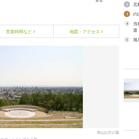
見る
北
2
の
3
当
4
道
営業時間など
地図・アクセス
旭
5
旭山記念公園