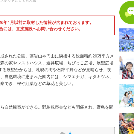
景スポットとしても人気
026年1月以前に取材した情報が含まれております。
合には、直接施設へお問い合わせください。
て造成された公園。藻岩山や円山に隣接する総面積約20万平方メ
た森の家やレストハウス、遊具広場、ちびっこ広場、展望広場
位置する展望台からは、札幌の街や石狩平野などが見晴らせ、夜
た、自然環境に恵まれた園内には、シマエナガ、キタキツネ、
観察でき、桜や紅葉などの草花も美しい。
がら自然観察ができる。野鳥観察会なども開催され、野鳥を間