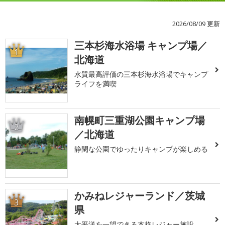
2026/08/09 更新
三本杉海水浴場 キャンプ場／
1
北海道
水質最高評価の三本杉海水浴場でキャンプ
ライフを満喫
南幌町三重湖公園キャンプ場
2
／北海道
静閑な公園でゆったりキャンプが楽しめる
かみねレジャーランド／茨城
3
県
太平洋を一望できる本格レジャー施設