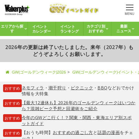
MENU
イベント
イベント
エリアから探
カテゴリ別
最新
カレンダー
ランキング
す
おすすめ
ニュース
2026年の更新は終了いたしました。来年（2027年）も
どうぞよろしくお願いします。
GW(ゴールデンウィーク)2026
GW(ゴールデンウィーク)イベント
ネモフィラ
・
潮干狩り
・
ピクニック
・
BBQ
などおでかけ
おすすめ
情報を大特集
【最大12連休も】2026年のゴールデンウィークはいつか
おすすめ
ら？混雑ピーク予想と回避術をご紹介
今年のGWどこ行く！？関東・関西・東海エリア別スポ
おすすめ
ットガイド
【おうち時間】
おすすめの過ごし方
と
話題の漫画
をチェ
おすすめ
ック！