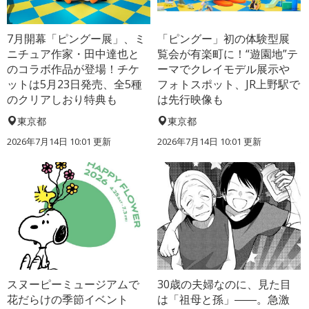
7月開幕「ピングー展」、ミ
「ピングー」初の体験型展
ニチュア作家・田中達也と
覧会が有楽町に！“遊園地”テ
のコラボ作品が登場！チケ
ーマでクレイモデル展示や
ットは5月23日発売、全5種
フォトスポット、JR上野駅で
のクリアしおり特典も
は先行映像も
東京都
東京都
2026年7月14日 10:01 更新
2026年7月14日 10:01 更新
スヌーピーミュージアムで
30歳の夫婦なのに、見た目
花だらけの季節イベント
は「祖母と孫」――。急激