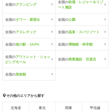
全国の
牧場・レジャー＆リゾ
全国の
グランピング
ート施設
全国の
タワー・展望台
全国の
公園
全国の
アスレチック
全国の
温泉・スパリゾート
全国の
道の駅・SA/PA
全国の
博物館・科学館
全国の
アウトレット・ショッ
全国の
商業施設・百貨店
ピングモール
全国の
美術館
その他のエリアから探す
北海道
東北
関東
甲信越