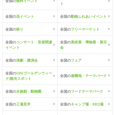
全国の
無料イベント
ト
全国の
花イベント
全国の
動物ふれあいイベント
全国の
祭り
全国の
フリーマーケット
全国の
コンサート・音楽関連
全国の
美術展・博物展・展示
イベント
会
全国の
演劇・講演会
全国の
フェア
全国の
GW(ゴールデンウィー
全国の
遊園地・テーマパーク
ク)観光スポット
全国の
水族館・動物園
全国の
フードテーマパーク
全国の
工場見学
全国の
キャンプ場・BBQ場