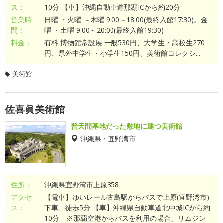
ス：
10分 【車】沖縄自動車道那覇ICから約20分
営業時
日曜 ・火曜 ～木曜 9:00～18:00(最終入館17:30)。金
間：
曜 ・土曜 9:00～20:00(最終入館19:30)
料金：
有料 博物館常設展 一般530円、大学生・高校生270
円、県外中学生・小学生150円、美術館コレクシ...
美術館
佐喜眞美術館
普天間基地だった敷地に建つ美術館
沖縄県・宜野湾市
住所：
沖縄県宜野湾市上原358
アクセ
【電車】ゆいレール古島駅からバスで上原(宜野湾市)
ス：
下車、徒歩5分 【車】沖縄県自動車道北中城ICから約
10分 ※那覇空港からバスを利用の場合、リムジン