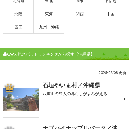
北海道
東北
関東
甲信越
北陸
東海
関西
中国
四国
九州・沖縄
GW人気スポットランキングから探す【沖縄県】
2026/08/08 更新
石垣やいま村／沖縄県
1
八重山の島人の暮らしがよみがえる
ナゴパイナップルパーク／沖