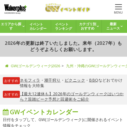
MENU
イベント
イベント
エリアから探
カテゴリ別
最新
カレンダー
ランキング
す
おすすめ
ニュース
2026年の更新は終了いたしました。来年（2027年）も
どうぞよろしくお願いします。
GW(ゴールデンウィーク)2026
九州・沖縄のGW(ゴールデンウィー
ネモフィラ
・
潮干狩り
・
ピクニック
・
BBQ
などおでかけ
おすすめ
情報を大特集
【最大12連休も】2026年のゴールデンウィークはいつか
おすすめ
ら？混雑ピーク予想と回避術をご紹介
GWイベントカレンダー
日付をタップして、GW(ゴールデンウィーク)に開催されるイベント
情報をチェック