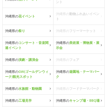
ント
沖縄県の
動物ふれあいイベン
沖縄県の
花イベント
ト
沖縄県の
祭り
沖縄県の
フリーマーケット
沖縄県の
コンサート・音楽関
沖縄県の
美術展・博物展・展
連イベント
示会
沖縄県の
演劇・講演会
沖縄県の
フェア
沖縄県の
GW(ゴールデンウィ
沖縄県の
遊園地・テーマパー
ーク)観光スポット
ク
沖縄県の
水族館・動物園
沖縄県の
フードテーマパーク
沖縄県の
工場見学
沖縄県の
キャンプ場・BBQ場