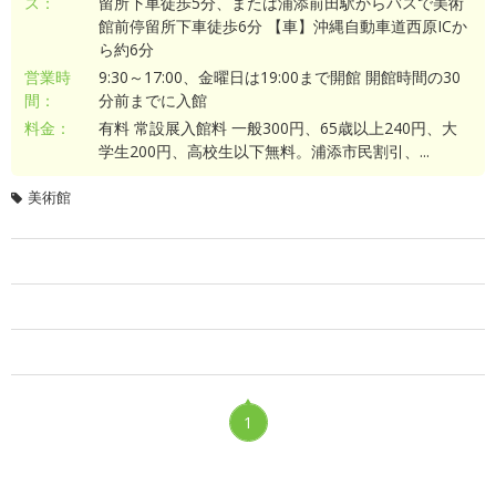
ス：
留所下車徒歩5分、または浦添前田駅からバスで美術
館前停留所下車徒歩6分 【車】沖縄自動車道西原ICか
ら約6分
営業時
9:30～17:00、金曜日は19:00まで開館 開館時間の30
間：
分前までに入館
料金：
有料 常設展入館料 一般300円、65歳以上240円、大
学生200円、高校生以下無料。浦添市民割引、...
美術館
1