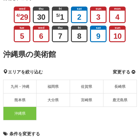
wed
thu
fri
sat
sun
mon
4/
29
30
5/
1
2
3
4
tue
wed
thu
fri
sat
sun
5
6
7
8
9
10
沖縄県の美術館
エリアを絞り込む
変更する
九州・沖縄
福岡県
佐賀県
長崎県
熊本県
大分県
宮崎県
鹿児島県
沖縄県
条件を変更する