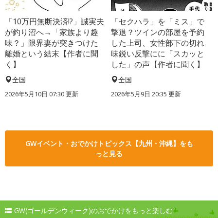
「10万円無断決済!?」誠実夫
「セクハラ」を「ミス」で
が釣り沼へ→「家族より趣
撃退？ツインの部屋を予約
味？」限界妻が突きつけた
した上司、女性部下の切れ
離婚という結末【作者に聞
味鋭い反撃にに「スカッと
く】
した」の声【作者に聞く】
全国
全国
2026年5月10日 07:30 更新
2026年5月9日 20:35 更新
GWイベント・おでかけトピックス【九州・沖縄】をも
っと見る
GW(ゴールデンウィーク)のおでかけをもっと楽しむ