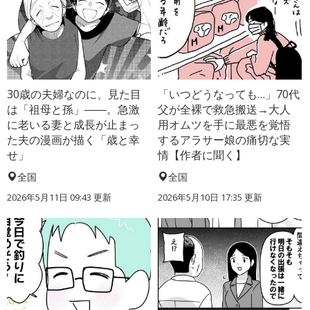
30歳の夫婦なのに、見た目
「いつどうなっても…」70代
は「祖母と孫」――。急激
父が全裸で救急搬送→大人
に老いる妻と成長が止まっ
用オムツを手に最悪を覚悟
た夫の漫画が描く「歳と幸
するアラサー娘の痛切な実
せ」
情【作者に聞く】
全国
全国
2026年5月11日 09:43 更新
2026年5月10日 17:35 更新