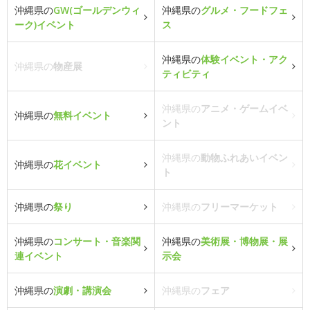
沖縄県の
GW(ゴールデンウィ
沖縄県の
グルメ・フードフェ
ーク)イベント
ス
沖縄県の
体験イベント・アク
沖縄県の
物産展
ティビティ
沖縄県の
アニメ・ゲームイベ
沖縄県の
無料イベント
ント
沖縄県の
動物ふれあいイベン
沖縄県の
花イベント
ト
沖縄県の
祭り
沖縄県の
フリーマーケット
沖縄県の
コンサート・音楽関
沖縄県の
美術展・博物展・展
連イベント
示会
沖縄県の
演劇・講演会
沖縄県の
フェア