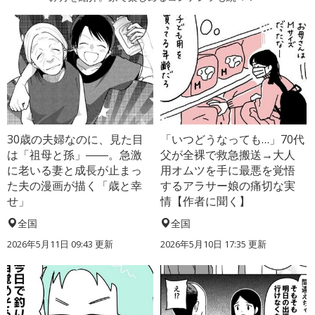
30歳の夫婦なのに、見た目
「いつどうなっても…」70代
は「祖母と孫」――。急激
父が全裸で救急搬送→大人
に老いる妻と成長が止まっ
用オムツを手に最悪を覚悟
た夫の漫画が描く「歳と幸
するアラサー娘の痛切な実
せ」
情【作者に聞く】
全国
全国
2026年5月11日 09:43 更新
2026年5月10日 17:35 更新