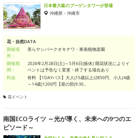
日本最大級のブーゲンタワーが登場
沖縄県・沖縄市
花・自然DATA
開催場
美らヤシパークオキナワ・東南植物楽園
所：
開催期
2026年2月28日(土)～5月6日(振休) 開花状況によりイ
間：
ベントは予告なく変更・終了する場合あり
料金:
有料 【1DAYパス】大人(15歳以上)2850円、小人(4歳
～14歳)1200円【昼の部(9:30...
花イベント
南国ECOライツ ～光が導く、未来への9つのエ
ピソード～
大切な人と、未来の光を見に行こう。