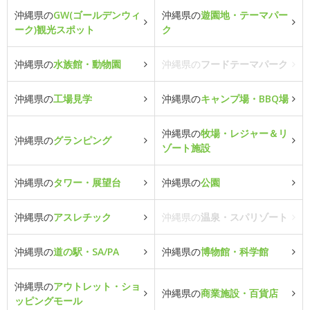
沖縄県の
GW(ゴールデンウィ
沖縄県の
遊園地・テーマパー
ーク)観光スポット
ク
沖縄県の
水族館・動物園
沖縄県の
フードテーマパーク
沖縄県の
工場見学
沖縄県の
キャンプ場・BBQ場
沖縄県の
牧場・レジャー＆リ
沖縄県の
グランピング
ゾート施設
沖縄県の
タワー・展望台
沖縄県の
公園
沖縄県の
アスレチック
沖縄県の
温泉・スパリゾート
沖縄県の
道の駅・SA/PA
沖縄県の
博物館・科学館
沖縄県の
アウトレット・ショ
沖縄県の
商業施設・百貨店
ッピングモール