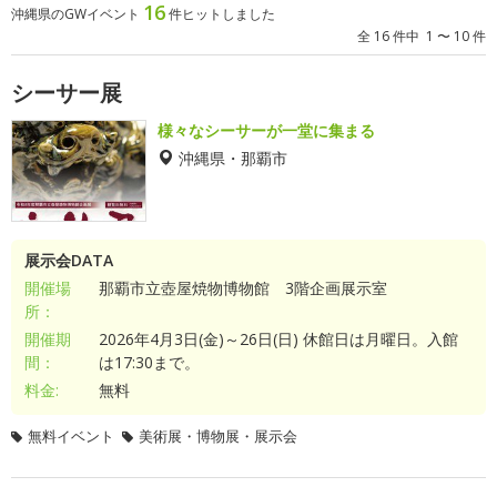
16
沖縄県のGWイベント
件ヒットしました
全 16 件中 1 〜 10 件
シーサー展
様々なシーサーが一堂に集まる
沖縄県・那覇市
展示会DATA
開催場
那覇市立壺屋焼物博物館 3階企画展示室
所：
開催期
2026年4月3日(金)～26日(日) 休館日は月曜日。入館
間：
は17:30まで。
料金:
無料
無料イベント
美術展・博物展・展示会