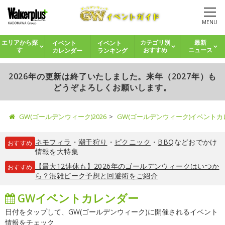
MENU
イベント
イベント
エリアから探
カテゴリ別
最新
カレンダー
ランキング
す
おすすめ
ニュース
2026年の更新は終了いたしました。来年（2027年）も
どうぞよろしくお願いします。
GW(ゴールデンウィーク)2026
GW(ゴールデンウィーク)イベント
ネモフィラ
・
潮干狩り
・
ピクニック
・
BBQ
などおでかけ
おすすめ
情報を大特集
【最大12連休も】2026年のゴールデンウィークはいつか
おすすめ
ら？混雑ピーク予想と回避術をご紹介
GWイベントカレンダー
日付をタップして、GW(ゴールデンウィーク)に開催されるイベント
情報をチェック