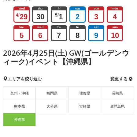
wed
thu
fri
sat
sun
mon
4/
29
30
5/
1
2
3
4
tue
wed
thu
fri
sat
sun
5
6
7
8
9
10
2026年4月25日(土) GW(ゴールデンウ
ィーク)イベント【沖縄県】
エリアを絞り込む
変更する
九州・沖縄
福岡県
佐賀県
長崎県
熊本県
大分県
宮崎県
鹿児島県
沖縄県