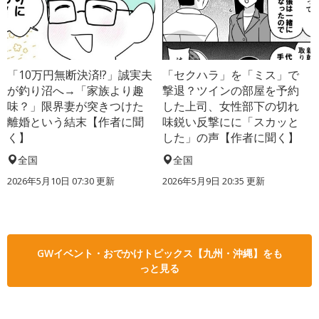
「10万円無断決済!?」誠実夫
「セクハラ」を「ミス」で
が釣り沼へ→「家族より趣
撃退？ツインの部屋を予約
味？」限界妻が突きつけた
した上司、女性部下の切れ
離婚という結末【作者に聞
味鋭い反撃にに「スカッと
く】
した」の声【作者に聞く】
全国
全国
2026年5月10日 07:30 更新
2026年5月9日 20:35 更新
GWイベント・おでかけトピックス【九州・沖縄】をも
っと見る