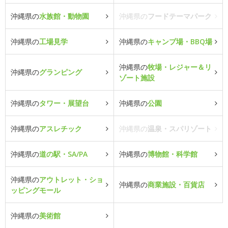
沖縄県の
水族館・動物園
沖縄県の
フードテーマパーク
沖縄県の
工場見学
沖縄県の
キャンプ場・BBQ場
沖縄県の
牧場・レジャー＆リ
沖縄県の
グランピング
ゾート施設
沖縄県の
タワー・展望台
沖縄県の
公園
沖縄県の
アスレチック
沖縄県の
温泉・スパリゾート
沖縄県の
道の駅・SA/PA
沖縄県の
博物館・科学館
沖縄県の
アウトレット・ショ
沖縄県の
商業施設・百貨店
ッピングモール
沖縄県の
美術館