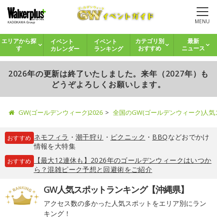
MENU
イベント
イベント
エリアから探
カテゴリ別
最新
カレンダー
ランキング
す
おすすめ
ニュース
2026年の更新は終了いたしました。来年（2027年）も
どうぞよろしくお願いします。
GW(ゴールデンウィーク)2026
全国のGW(ゴールデンウィーク)人
ネモフィラ
・
潮干狩り
・
ピクニック
・
BBQ
などおでかけ
おすすめ
情報を大特集
【最大12連休も】2026年のゴールデンウィークはいつか
おすすめ
ら？混雑ピーク予想と回避術をご紹介
GW人気スポットランキング【沖縄県】
アクセス数の多かった人気スポットをエリア別にラン
キング！