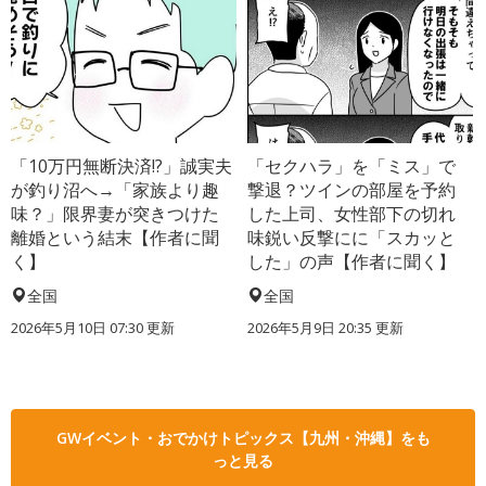
「10万円無断決済!?」誠実夫
「セクハラ」を「ミス」で
が釣り沼へ→「家族より趣
撃退？ツインの部屋を予約
味？」限界妻が突きつけた
した上司、女性部下の切れ
離婚という結末【作者に聞
味鋭い反撃にに「スカッと
く】
した」の声【作者に聞く】
全国
全国
2026年5月10日 07:30 更新
2026年5月9日 20:35 更新
GWイベント・おでかけトピックス【九州・沖縄】をも
っと見る