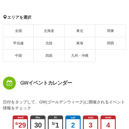
エリアを選択
全国
北海道
東北
関東
甲信越
北陸
東海
関西
中国
四国
九州・沖縄
GWイベントカレンダー
日付をタップして、GW(ゴールデンウィーク)に開催されるイベント
情報をチェック
wed
thu
fri
sat
sun
mon
4/
29
30
5/
1
2
3
4