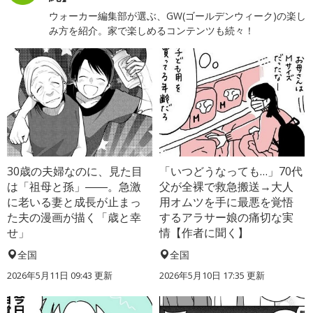
ウォーカー編集部が選ぶ、GW(ゴールデンウィーク)の楽し
み方を紹介。家で楽しめるコンテンツも続々！
30歳の夫婦なのに、見た目
「いつどうなっても…」70代
は「祖母と孫」――。急激
父が全裸で救急搬送→大人
に老いる妻と成長が止まっ
用オムツを手に最悪を覚悟
た夫の漫画が描く「歳と幸
するアラサー娘の痛切な実
せ」
情【作者に聞く】
全国
全国
2026年5月11日 09:43 更新
2026年5月10日 17:35 更新