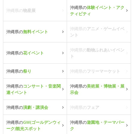
沖縄県の
体験イベント・アク
沖縄県の
物産展
ティビティ
沖縄県の
アニメ・ゲームイベ
沖縄県の
無料イベント
ント
沖縄県の
動物ふれあいイベン
沖縄県の
花イベント
ト
沖縄県の
祭り
沖縄県の
フリーマーケット
沖縄県の
コンサート・音楽関
沖縄県の
美術展・博物展・展
連イベント
示会
沖縄県の
演劇・講演会
沖縄県の
フェア
沖縄県の
GW(ゴールデンウィ
沖縄県の
遊園地・テーマパー
ーク)観光スポット
ク