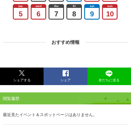
tue
wed
thu
fri
sat
sun
5
6
7
8
9
10
おすすめ情報
シェアする
シェア
友だちに送る
閲覧履歴
最近見たイベント＆スポットページはありません。