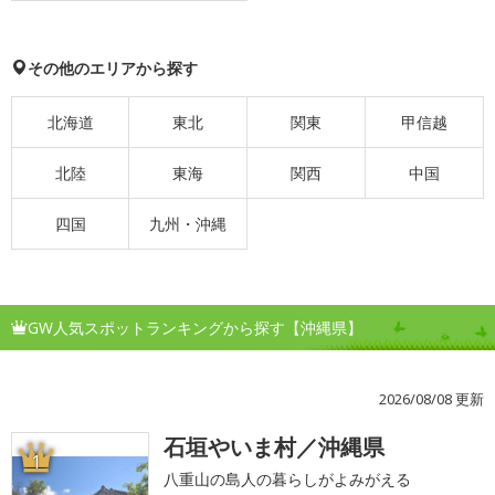
その他のエリアから探す
北海道
東北
関東
甲信越
北陸
東海
関西
中国
四国
九州・沖縄
GW人気スポットランキングから探す【沖縄県】
2026/08/08 更新
石垣やいま村／沖縄県
1
八重山の島人の暮らしがよみがえる