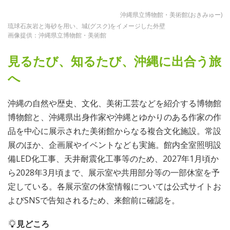
沖縄県立博物館・美術館(おきみゅー)
琉球石灰岩と海砂を用い、城(グスク)をイメージした外壁
画像提供：沖縄県立博物館・美術館
見るたび、知るたび、沖縄に出合う旅
へ
沖縄の自然や歴史、文化、美術工芸などを紹介する博物館
博物館と、沖縄県出身作家や沖縄とゆかりのある作家の作
品を中心に展示された美術館からなる複合文化施設。常設
展のほか、企画展やイベントなども実施。館内全室照明設
備LED化工事、天井耐震化工事等のため、2027年1月頃か
ら2028年3月頃まで、展示室や共用部分等の一部休室を予
定している。各展示室の休室情報については公式サイトお
よびSNSで告知されるため、来館前に確認を。
見どころ