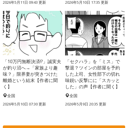
2026年5月11日 09:43 更新
2026年5月10日 17:35 更新
「10万円無断決済!?」誠実夫
「セクハラ」を「ミス」で
が釣り沼へ→「家族より趣
撃退？ツインの部屋を予約
味？」限界妻が突きつけた
した上司、女性部下の切れ
離婚という結末【作者に聞
味鋭い反撃にに「スカッと
く】
した」の声【作者に聞く】
全国
全国
2026年5月10日 07:30 更新
2026年5月9日 20:35 更新