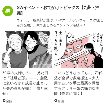
GWイベント・おでかけトピックス【九州・沖
縄】
ウォーカー編集部が選ぶ、GW(ゴールデンウィーク)の楽し
み方を紹介。家で楽しめるコンテンツも続々！
30歳の夫婦なのに、見た目
「いつどうなっても…」70代
は「祖母と孫」――。急激
父が全裸で救急搬送→大人
に老いる妻と成長が止まっ
用オムツを手に最悪を覚悟
た夫の漫画が描く「歳と幸
するアラサー娘の痛切な実
せ」
情【作者に聞く】
全国
全国