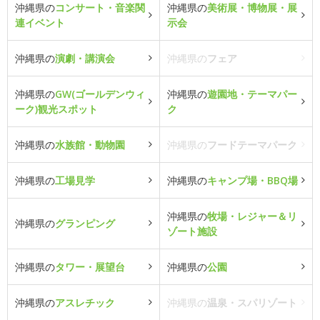
沖縄県の
コンサート・音楽関
沖縄県の
美術展・博物展・展
連イベント
示会
沖縄県の
演劇・講演会
沖縄県の
フェア
沖縄県の
GW(ゴールデンウィ
沖縄県の
遊園地・テーマパー
ーク)観光スポット
ク
沖縄県の
水族館・動物園
沖縄県の
フードテーマパーク
沖縄県の
工場見学
沖縄県の
キャンプ場・BBQ場
沖縄県の
牧場・レジャー＆リ
沖縄県の
グランピング
ゾート施設
沖縄県の
タワー・展望台
沖縄県の
公園
沖縄県の
アスレチック
沖縄県の
温泉・スパリゾート