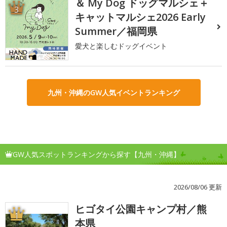
＆ My Dog ドッグマルシェ＋
3
キャットマルシェ2026 Early
Summer／福岡県
愛犬と楽しむドッグイベント
九州・沖縄のGW人気イベントランキング
GW人気スポットランキングから探す【九州・沖縄】
2026/08/06 更新
ヒゴタイ公園キャンプ村／熊
1
本県