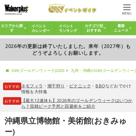
MENU
イベント
イベント
エリアから探
カテゴリ別
最新
カレンダー
ランキング
す
おすすめ
ニュース
2026年の更新は終了いたしました。来年（2027年）も
どうぞよろしくお願いします。
GW(ゴールデンウィーク)2026
九州・沖縄のGW(ゴールデンウィー
ネモフィラ
・
潮干狩り
・
ピクニック
・
BBQ
などおでかけ
おすすめ
情報を大特集
【最大12連休も】2026年のゴールデンウィークはいつか
おすすめ
ら？混雑ピーク予想と回避術をご紹介
沖縄県立博物館・美術館(おきみゅ
ー)