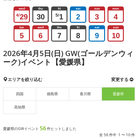
wed
thu
fri
sat
sun
mon
4/
29
30
5/
1
2
3
4
tue
wed
thu
fri
sat
sun
5
6
7
8
9
10
2026年4月5日(日) GW(ゴールデンウィ
ーク)イベント【愛媛県】
エリアを絞り込む
変更する
四国
徳島県
香川県
愛媛県
高知県
56
愛媛県のGWイベント
件ヒットしました
全 56 件中 1 〜 10 件