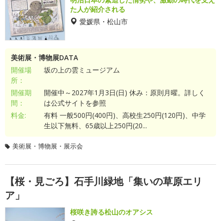
た人が紹介される
愛媛県・松山市
美術展・博物展DATA
開催場
坂の上の雲ミュージアム
所：
開催期
開催中～2027年1月3日(日) 休み：原則月曜。詳しく
間：
は公式サイトを参照
料金:
有料 一般500円(400円)、高校生250円(120円)、中学
生以下無料、65歳以上250円(20...
美術展・博物展・展示会
【桜・見ごろ】石手川緑地「集いの草原エリ
ア」
桜咲き誇る松山のオアシス