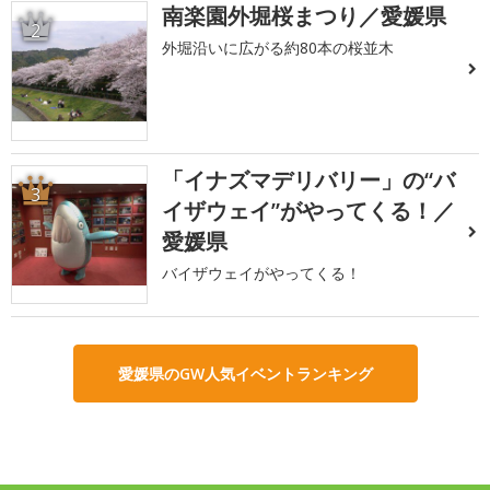
南楽園外堀桜まつり／愛媛県
2
外堀沿いに広がる約80本の桜並木
「イナズマデリバリー」の“バ
3
イザウェイ”がやってくる！／
愛媛県
バイザウェイがやってくる！
愛媛県のGW人気イベントランキング