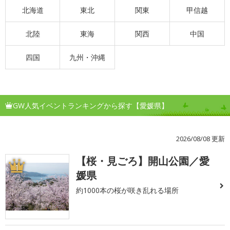
北海道
東北
関東
甲信越
北陸
東海
関西
中国
四国
九州・沖縄
GW人気イベントランキングから探す【愛媛県】
2026/08/08 更新
【桜・見ごろ】開山公園／愛
1
媛県
約1000本の桜が咲き乱れる場所