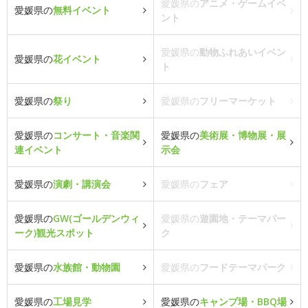
愛媛県の
アニメ・ゲームイベ
愛媛県の
無料イベント
ント
愛媛県の
動物ふれあいイベン
愛媛県の
花イベント
ト
愛媛県の
祭り
愛媛県の
フリーマーケット
愛媛県の
コンサート・音楽関
愛媛県の
美術展・博物展・展
連イベント
示会
愛媛県の
演劇・講演会
愛媛県の
フェア
愛媛県の
GW(ゴールデンウィ
愛媛県の
遊園地・テーマパー
ーク)観光スポット
ク
愛媛県の
水族館・動物園
愛媛県の
フードテーマパーク
愛媛県の
工場見学
愛媛県の
キャンプ場・BBQ場