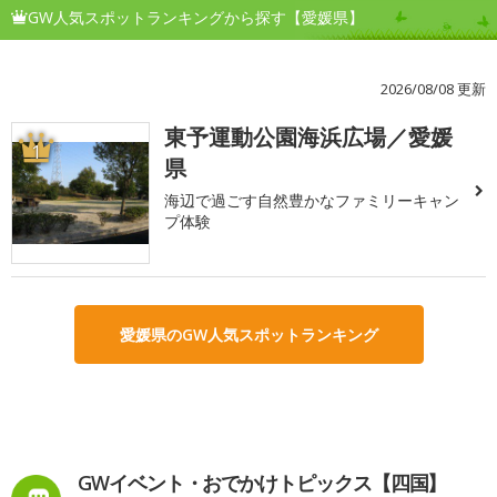
GW人気スポットランキングから探す【愛媛県】
2026/08/08 更新
東予運動公園海浜広場／愛媛
1
県
海辺で過ごす自然豊かなファミリーキャン
プ体験
愛媛県のGW人気スポットランキング
GWイベント・おでかけトピックス【四国】