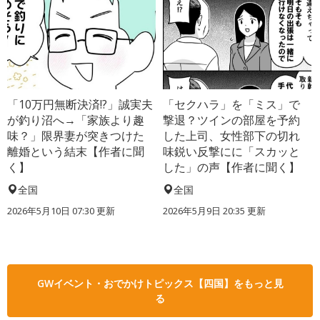
「10万円無断決済!?」誠実夫
「セクハラ」を「ミス」で
が釣り沼へ→「家族より趣
撃退？ツインの部屋を予約
味？」限界妻が突きつけた
した上司、女性部下の切れ
離婚という結末【作者に聞
味鋭い反撃にに「スカッと
く】
した」の声【作者に聞く】
全国
全国
2026年5月10日 07:30 更新
2026年5月9日 20:35 更新
GWイベント・おでかけトピックス【四国】をもっと見
る