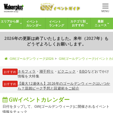
MENU
イベント
イベント
エリアから探
カテゴリ別
最新
カレンダー
ランキング
す
おすすめ
ニュース
2026年の更新は終了いたしました。来年（2027年）も
どうぞよろしくお願いします。
GW(ゴールデンウィーク)2026
GW(ゴールデンウィーク)イベント
ネモフィラ
・
潮干狩り
・
ピクニック
・
BBQ
などおでかけ
おすすめ
情報を大特集
【最大12連休も】2026年のゴールデンウィークはいつか
おすすめ
ら？混雑ピーク予想と回避術をご紹介
GWイベントカレンダー
日付をタップして、GW(ゴールデンウィーク)に開催されるイベント
情報をチェック