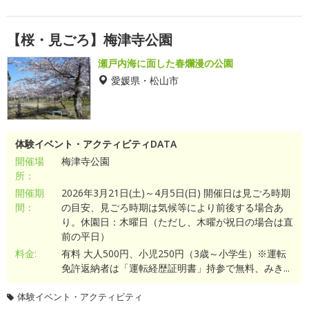
【桜・見ごろ】梅津寺公園
瀬戸内海に面した春爛漫の公園
愛媛県・松山市
体験イベント・アクティビティDATA
開催場
梅津寺公園
所：
開催期
2026年3月21日(土)～4月5日(日) 開催日は見ごろ時期
間：
の目安、見ごろ時期は気候等により前後する場合あ
り。休園日：木曜日（ただし、木曜が祝日の場合は直
前の平日）
料金:
有料 大人500円、小児250円（3歳～小学生）※運転
免許返納者は「運転経歴証明書」持参で無料、みき...
体験イベント・アクティビティ