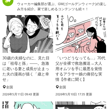
ウォーカー編集部が選ぶ、GW(ゴールデンウィーク)の楽し
み方を紹介。家で楽しめるコンテンツも続々！
30歳の夫婦なのに、見た目
「いつどうなっても…」70代
は「祖母と孫」――。急激
父が全裸で救急搬送→大人
に老いる妻と成長が止まっ
用オムツを手に最悪を覚悟
た夫の漫画が描く「歳と幸
するアラサー娘の痛切な実
せ」
情【作者に聞く】
全国
全国
2026年5月11日 09:43 更新
2026年5月10日 17:35 更新