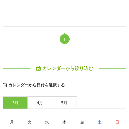
1
カレンダーから絞り込む
カレンダーから日付を選択する
3月
4月
5月
月
火
水
木
金
土
日