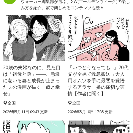
ウォーカー編集部が選ぶ、GW(ゴールデンウィーク)の楽し
み方を紹介。家で楽しめるコンテンツも続々！
30歳の夫婦なのに、見た目
「いつどうなっても…」70代
は「祖母と孫」――。急激
父が全裸で救急搬送→大人
に老いる妻と成長が止まっ
用オムツを手に最悪を覚悟
た夫の漫画が描く「歳と幸
するアラサー娘の痛切な実
せ」
情【作者に聞く】
全国
全国
2026年5月11日 09:43 更新
2026年5月10日 17:35 更新