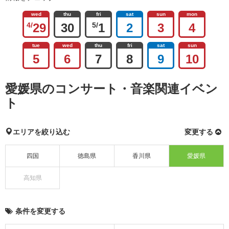
wed
thu
fri
sat
sun
mon
4/
29
30
5/
1
2
3
4
tue
wed
thu
fri
sat
sun
5
6
7
8
9
10
愛媛県のコンサート・音楽関連イベン
ト
エリアを絞り込む
変更する
四国
徳島県
香川県
愛媛県
高知県
条件を変更する