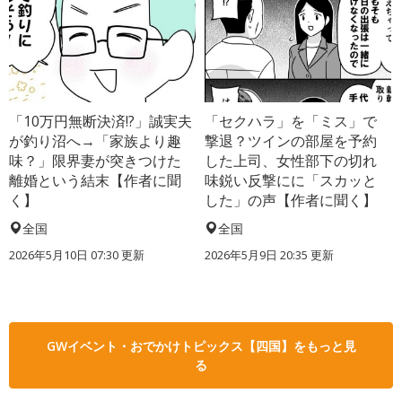
「10万円無断決済!?」誠実夫
「セクハラ」を「ミス」で
が釣り沼へ→「家族より趣
撃退？ツインの部屋を予約
味？」限界妻が突きつけた
した上司、女性部下の切れ
離婚という結末【作者に聞
味鋭い反撃にに「スカッと
く】
した」の声【作者に聞く】
全国
全国
2026年5月10日 07:30 更新
2026年5月9日 20:35 更新
GWイベント・おでかけトピックス【四国】をもっと見
る