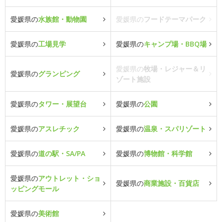
愛媛県の
水族館・動物園
愛媛県の
フードテーマパーク
愛媛県の
工場見学
愛媛県の
キャンプ場・BBQ場
愛媛県の
牧場・レジャー＆リ
愛媛県の
グランピング
ゾート施設
愛媛県の
タワー・展望台
愛媛県の
公園
愛媛県の
アスレチック
愛媛県の
温泉・スパリゾート
愛媛県の
道の駅・SA/PA
愛媛県の
博物館・科学館
愛媛県の
アウトレット・ショ
愛媛県の
商業施設・百貨店
ッピングモール
愛媛県の
美術館