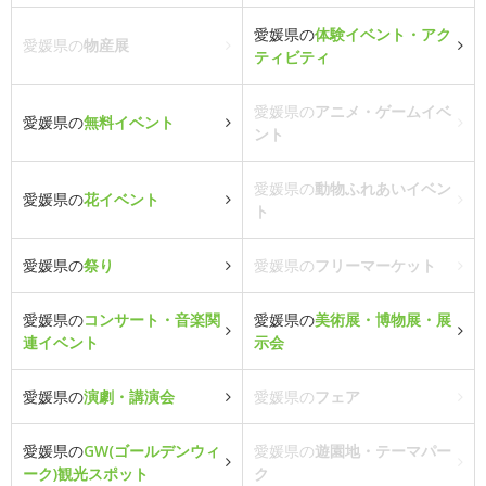
愛媛県の
体験イベント・アク
愛媛県の
物産展
ティビティ
愛媛県の
アニメ・ゲームイベ
愛媛県の
無料イベント
ント
愛媛県の
動物ふれあいイベン
愛媛県の
花イベント
ト
愛媛県の
祭り
愛媛県の
フリーマーケット
愛媛県の
コンサート・音楽関
愛媛県の
美術展・博物展・展
連イベント
示会
愛媛県の
演劇・講演会
愛媛県の
フェア
愛媛県の
GW(ゴールデンウィ
愛媛県の
遊園地・テーマパー
ーク)観光スポット
ク