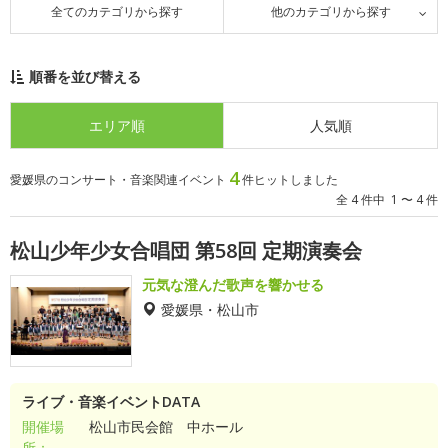
全てのカテゴリから探す
他のカテゴリから探す
順番を並び替える
エリア順
人気順
4
愛媛県のコンサート・音楽関連イベント
件ヒットしました
全 4 件中 1 〜 4 件
松山少年少女合唱団 第58回 定期演奏会
元気な澄んだ歌声を響かせる
愛媛県・松山市
ライブ・音楽イベントDATA
開催場
松山市民会館 中ホール
所：