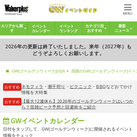
MENU
イベント
イベント
エリアから探
カテゴリ別
最新
カレンダー
ランキング
す
おすすめ
ニュース
2026年の更新は終了いたしました。来年（2027年）も
どうぞよろしくお願いします。
GW(ゴールデンウィーク)2026
四国のGW(ゴールデンウィーク)イ
ネモフィラ
・
潮干狩り
・
ピクニック
・
BBQ
などおでかけ
おすすめ
情報を大特集
【最大12連休も】2026年のゴールデンウィークはいつか
おすすめ
ら？混雑ピーク予想と回避術をご紹介
GWイベントカレンダー
日付をタップして、GW(ゴールデンウィーク)に開催されるイベント
情報をチェック