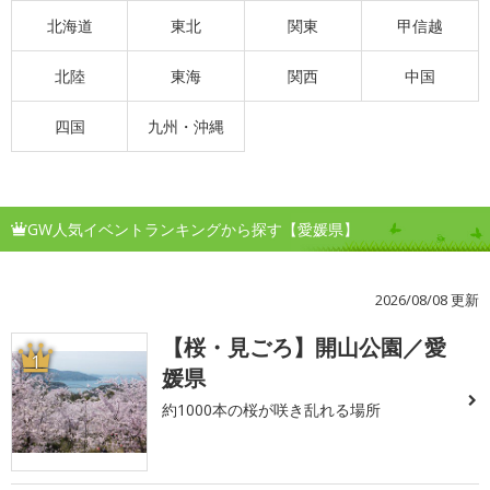
北海道
東北
関東
甲信越
北陸
東海
関西
中国
四国
九州・沖縄
GW人気イベントランキングから探す【愛媛県】
2026/08/08 更新
【桜・見ごろ】開山公園／愛
1
媛県
約1000本の桜が咲き乱れる場所