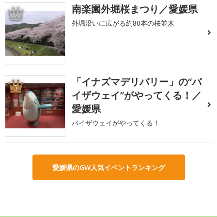
南楽園外堀桜まつり／愛媛県
2
外堀沿いに広がる約80本の桜並木
「イナズマデリバリー」の“バ
3
イザウェイ”がやってくる！／
愛媛県
バイザウェイがやってくる！
愛媛県のGW人気イベントランキング