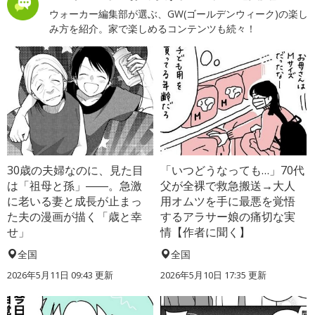
ウォーカー編集部が選ぶ、GW(ゴールデンウィーク)の楽し
み方を紹介。家で楽しめるコンテンツも続々！
30歳の夫婦なのに、見た目
「いつどうなっても…」70代
は「祖母と孫」――。急激
父が全裸で救急搬送→大人
に老いる妻と成長が止まっ
用オムツを手に最悪を覚悟
た夫の漫画が描く「歳と幸
するアラサー娘の痛切な実
せ」
情【作者に聞く】
全国
全国
2026年5月11日 09:43 更新
2026年5月10日 17:35 更新