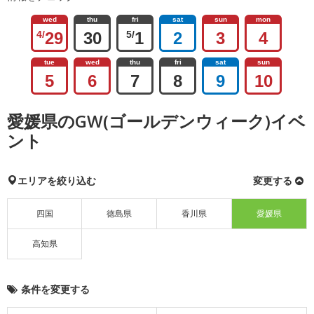
wed
thu
fri
sat
sun
mon
4/
29
30
5/
1
2
3
4
tue
wed
thu
fri
sat
sun
5
6
7
8
9
10
愛媛県のGW(ゴールデンウィーク)イベ
ント
エリアを絞り込む
変更する
四国
徳島県
香川県
愛媛県
高知県
条件を変更する