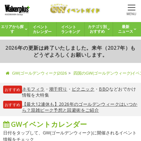
MENU
イベント
イベント
エリアから探
カテゴリ別
最新
カレンダー
ランキング
す
おすすめ
ニュース
2026年の更新は終了いたしました。来年（2027年）も
どうぞよろしくお願いします。
GW(ゴールデンウィーク)2026
四国のGW(ゴールデンウィーク)イ
ネモフィラ
・
潮干狩り
・
ピクニック
・
BBQ
などおでかけ
おすすめ
情報を大特集
【最大12連休も】2026年のゴールデンウィークはいつか
おすすめ
ら？混雑ピーク予想と回避術をご紹介
GWイベントカレンダー
日付をタップして、GW(ゴールデンウィーク)に開催されるイベント
情報をチェック