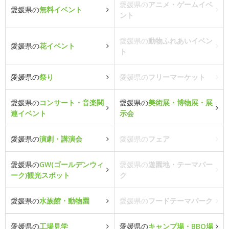
愛媛県の
アニメ・ゲームイベ
愛媛県の
無料イベント
ント
愛媛県の
動物ふれあいイベン
愛媛県の
花イベント
ト
愛媛県の
祭り
愛媛県の
フリーマーケット
愛媛県の
コンサート・音楽関
愛媛県の
美術展・博物展・展
連イベント
示会
愛媛県の
演劇・講演会
愛媛県の
フェア
愛媛県の
GW(ゴールデンウィ
愛媛県の
遊園地・テーマパー
ーク)観光スポット
ク
愛媛県の
水族館・動物園
愛媛県の
フードテーマパーク
愛媛県の
工場見学
愛媛県の
キャンプ場・BBQ場