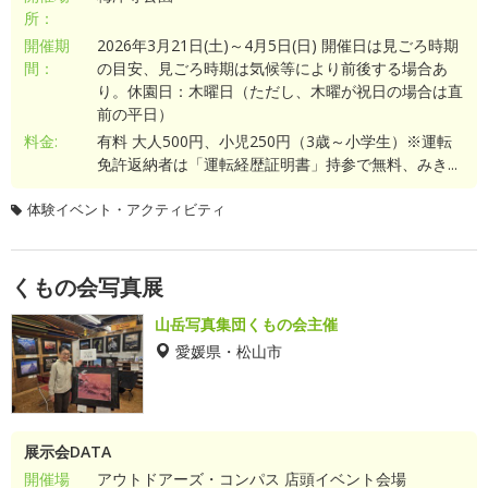
所：
開催期
2026年3月21日(土)～4月5日(日) 開催日は見ごろ時期
間：
の目安、見ごろ時期は気候等により前後する場合あ
り。休園日：木曜日（ただし、木曜が祝日の場合は直
前の平日）
料金:
有料 大人500円、小児250円（3歳～小学生）※運転
免許返納者は「運転経歴証明書」持参で無料、みき...
体験イベント・アクティビティ
くもの会写真展
山岳写真集団くもの会主催
愛媛県・松山市
展示会DATA
開催場
アウトドアーズ・コンパス 店頭イベント会場