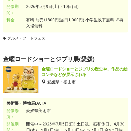
開催期
2026年5月9日(土)・10日(日)
間：
料金:
有料 前売り800円(当日1,000円) 小学生以下無料 ※再
入場無料
グルメ・フードフェス
金曜ロードショーとジブリ展(愛媛)
金曜ロードショーとジブリの歴史や、作品の絵
コンテなどが展示される
愛媛県・松山市
美術展・博物展DATA
開催場
愛媛県美術館
所：
開催期
開催中～2026年7月5日(日) 土日祝、振替休日、4月30
間：
日(木)・5月1日(金)、6月30日(火)〜7月3日(金)は日時