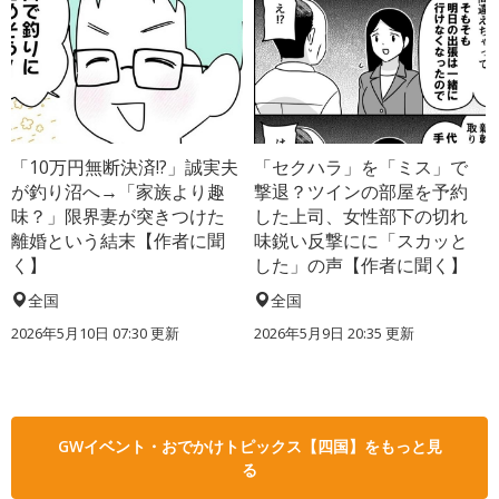
「10万円無断決済!?」誠実夫
「セクハラ」を「ミス」で
が釣り沼へ→「家族より趣
撃退？ツインの部屋を予約
味？」限界妻が突きつけた
した上司、女性部下の切れ
離婚という結末【作者に聞
味鋭い反撃にに「スカッと
く】
した」の声【作者に聞く】
全国
全国
2026年5月10日 07:30 更新
2026年5月9日 20:35 更新
GWイベント・おでかけトピックス【四国】をもっと見
る