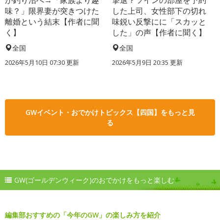
が釣り沼へ→「家族より趣
撃退？ツインの部屋を予約
味？」限界妻が突きつけた
した上司、女性部下の切れ
離婚という結末【作者に聞
味鋭い反撃にに「スカッと
く】
した」の声【作者に聞く】
全国
全国
2026年5月10日 07:30 更新
2026年5月9日 20:35 更新
GWイベント・おでかけトピックス【四国】をもっと見
る
GW(ゴールデンウィーク)のおでかけをもっと楽しむ
編集部おすすめの「今年のGW」の楽しみ方を紹介