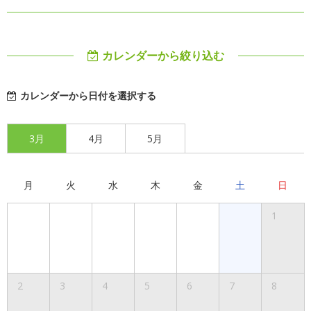
カレンダーから絞り込む
カレンダーから日付を選択する
3月
4月
5月
月
火
水
木
金
土
日
1
2
3
4
5
6
7
8