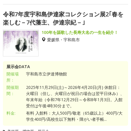
令和7年度宇和島伊達家コレクション展2｢春を
楽しむ－7代藩主、伊達宗紀－｣
100年を謳歌した長寿大名の一生を紹介！
愛媛県・宇和島市
展示会DATA
開催場
宇和島市立伊達博物館
所：
開催期
2025年11月29日(土)～2026年4月20日(月) 休館日：
間：
火曜日（但し、火曜日が祝日の場合は翌平日休み）、
年末年始（令和7年12月29日～令和8年1月3日。入館
受付は午後4時30分まで。
料金:
有料 入館料：大人500円/敬老（65歳以上）400円/大
学生400円/高校生以下無料・障がい者手帳...