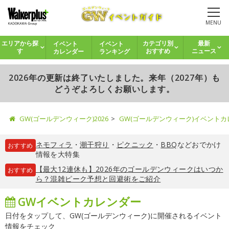
MENU
イベント
イベント
エリアから探
カテゴリ別
最新
カレンダー
ランキング
す
おすすめ
ニュース
2026年の更新は終了いたしました。来年（2027年）も
どうぞよろしくお願いします。
GW(ゴールデンウィーク)2026
GW(ゴールデンウィーク)イベント
ネモフィラ
・
潮干狩り
・
ピクニック
・
BBQ
などおでかけ
おすすめ
情報を大特集
【最大12連休も】2026年のゴールデンウィークはいつか
おすすめ
ら？混雑ピーク予想と回避術をご紹介
GWイベントカレンダー
日付をタップして、GW(ゴールデンウィーク)に開催されるイベント
情報をチェック