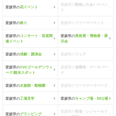
愛媛県の
動物ふれあいイベン
愛媛県の
花イベント
ト
愛媛県の
祭り
愛媛県の
フリーマーケット
愛媛県の
コンサート・音楽関
愛媛県の
美術展・博物展・展
連イベント
示会
愛媛県の
演劇・講演会
愛媛県の
フェア
愛媛県の
GW(ゴールデンウィ
愛媛県の
遊園地・テーマパー
ーク)観光スポット
ク
愛媛県の
水族館・動物園
愛媛県の
フードテーマパーク
愛媛県の
工場見学
愛媛県の
キャンプ場・BBQ場
愛媛県の
牧場・レジャー＆リ
愛媛県の
グランピング