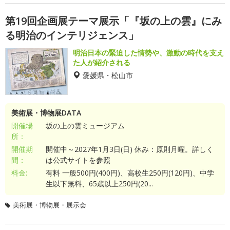
第19回企画展テーマ展示「『坂の上の雲』にみ
る明治のインテリジェンス」
明治日本の緊迫した情勢や、激動の時代を支え
た人が紹介される
愛媛県・松山市
美術展・博物展DATA
開催場
坂の上の雲ミュージアム
所：
開催期
開催中～2027年1月3日(日) 休み：原則月曜。詳しく
間：
は公式サイトを参照
料金:
有料 一般500円(400円)、高校生250円(120円)、中学
生以下無料、65歳以上250円(20...
美術展・博物展・展示会