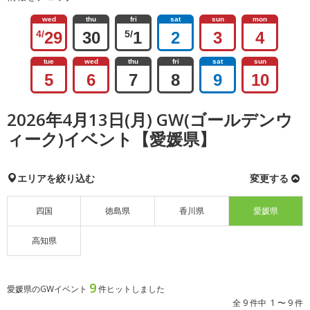
wed
thu
fri
sat
sun
mon
4/
29
30
5/
1
2
3
4
tue
wed
thu
fri
sat
sun
5
6
7
8
9
10
2026年4月13日(月) GW(ゴールデンウ
ィーク)イベント【愛媛県】
エリアを絞り込む
変更する
四国
徳島県
香川県
愛媛県
高知県
9
愛媛県のGWイベント
件ヒットしました
全 9 件中 1 〜 9 件