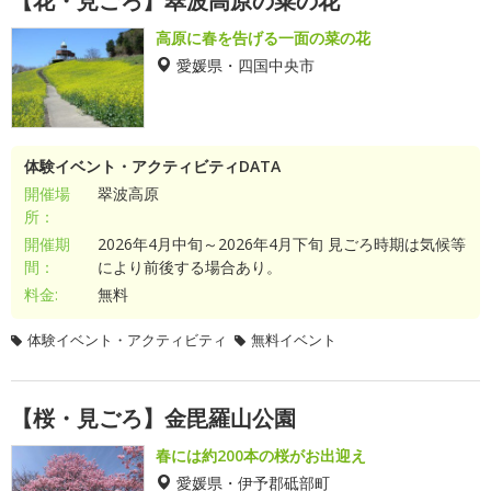
【花・見ごろ】翠波高原の菜の花
高原に春を告げる一面の菜の花
愛媛県・四国中央市
体験イベント・アクティビティDATA
開催場
翠波高原
所：
開催期
2026年4月中旬～2026年4月下旬 見ごろ時期は気候等
間：
により前後する場合あり。
料金:
無料
体験イベント・アクティビティ
無料イベント
【桜・見ごろ】金毘羅山公園
春には約200本の桜がお出迎え
愛媛県・伊予郡砥部町