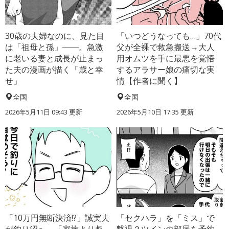
30歳の夫婦なのに、見た目
「いつどうなっても…」70代
は「祖母と孫」――。急激
父が全裸で救急搬送→大人
に老いる妻と成長が止まっ
用オムツを手に最悪を覚悟
た夫の漫画が描く「歳と幸
するアラサー娘の痛切な実
せ」
情【作者に聞く】
全国
全国
2026年5月11日 09:43 更新
2026年5月10日 17:35 更新
「10万円無断決済!?」誠実夫
「セクハラ」を「ミス」で