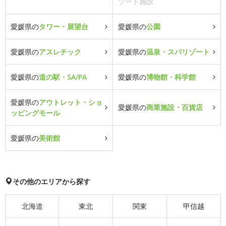
ゾート施設
愛媛県の
タワー・展望台
愛媛県の
公園
愛媛県の
アスレチック
愛媛県の
温泉・スパリゾート
愛媛県の
道の駅・SA/PA
愛媛県の
博物館・科学館
愛媛県の
アウトレット・ショ
愛媛県の
商業施設・百貨店
ッピングモール
愛媛県の
美術館
その他のエリアから探す
北海道
東北
関東
甲信越