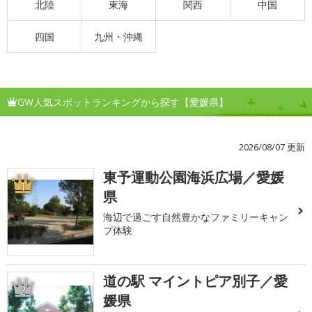
北陸
東海
関西
中国
四国
九州・沖縄
GW人気スポットランキングから探す【愛媛県】
2026/08/07 更新
東予運動公園海浜広場／愛媛
1
県
海辺で過ごす自然豊かなファミリーキャン
プ体験
道の駅 マイントピア別子／愛
2
媛県