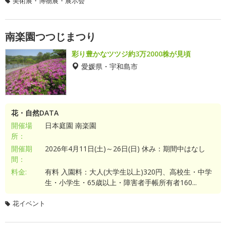
美術展・博物展・展示会
南楽園つつじまつり
彩り豊かなツツジ約3万2000株が見頃
愛媛県・宇和島市
花・自然DATA
開催場
日本庭園 南楽園
所：
開催期
2026年4月11日(土)～26日(日) 休み：期間中はなし
間：
料金:
有料 入園料：大人(大学生以上)320円、高校生・中学
生・小学生・65歳以上・障害者手帳所有者160...
花イベント