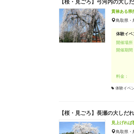
【桜・見ごろ】弓河内の大し
貫禄ある県
鳥取県・
体験イベ
開催場所
開催期間
料金：
体験イベ
【桜・見ごろ】長瀬の大しだ
見上げれば
鳥取県・