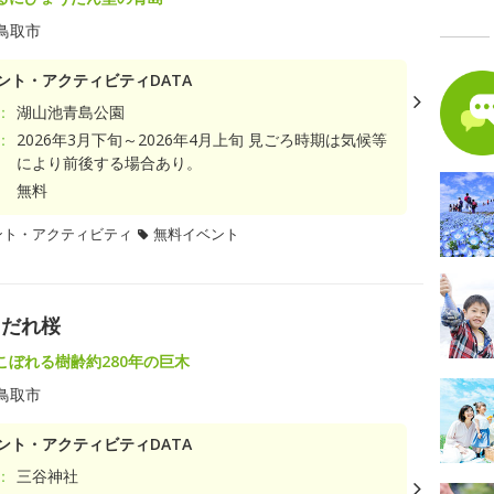
鳥取市
ント・アクティビティDATA
：
湖山池青島公園
：
2026年3月下旬～2026年4月上旬 見ごろ時期は気候等
により前後する場合あり。
無料
ント・アクティビティ
無料イベント
しだれ桜
こぼれる樹齢約280年の巨木
鳥取市
ント・アクティビティDATA
：
三谷神社