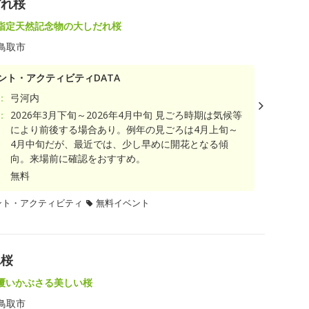
だれ桜
指定天然記念物の大しだれ桜
鳥取市
ント・アクティビティDATA
：
弓河内
：
2026年3月下旬～2026年4月中旬 見ごろ時期は気候等
により前後する場合あり。例年の見ごろは4月上旬～
4月中旬だが、最近では、少し早めに開花となる傾
向。来場前に確認をおすすめ。
無料
ント・アクティビティ
無料イベント
れ桜
覆いかぶさる美しい桜
鳥取市