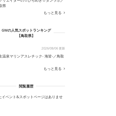
クリエイターの☆ひらめき☆ダンラボ／
取県
もっと見る
GWの人気スポットランキング
【鳥取県】
2026/08/06 更新
生温泉マリンアスレチック- 海皆-／鳥取
もっと見る
閲覧履歴
たイベント&スポットページはありませ