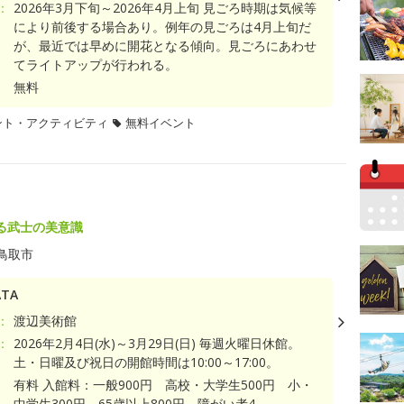
：
2026年3月下旬～2026年4月上旬 見ごろ時期は気候等
により前後する場合あり。例年の見ごろは4月上旬だ
が、最近では早めに開花となる傾向。見ごろにあわせ
てライトアップが行われる。
無料
ント・アクティビティ
無料イベント
る武士の美意識
鳥取市
TA
：
渡辺美術館
：
2026年2月4日(水)～3月29日(日) 毎週火曜日休館。
土・日曜及び祝日の開館時間は10:00～17:00。
有料 入館料：一般900円 高校・大学生500円 小・
中学生300円 65歳以上800円 障がい者4...