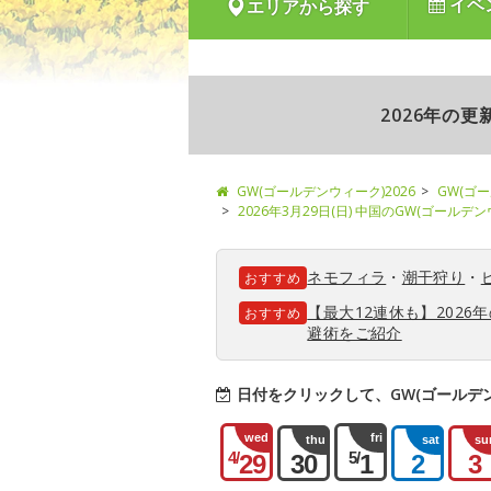
イベ
エリアから探す
2026年の
GW(ゴールデンウィーク)2026
GW(ゴ
2026年3月29日(日) 中国のGW(ゴールデ
ネモフィラ
・
潮干狩り
・
おすすめ
【最大12連休も】202
おすすめ
避術をご紹介
日付をクリックして、GW(ゴールデ
wed
fri
thu
sat
su
4/
5/
29
30
1
2
3