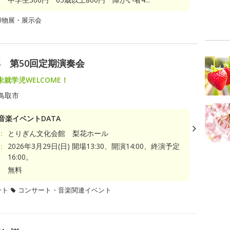
博物展・展示会
 第50回定期演奏会
就学児WELCOME！
鳥取市
音楽イベントDATA
：
とりぎん文化会館 梨花ホール
：
2026年3月29日(日) 開場13:30、開演14:00、終演予定
16:00。
無料
ント
コンサート・音楽関連イベント