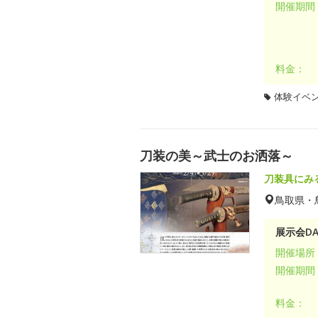
開催期間
料金：
体験イベ
刀装の美～武士のお洒落～
刀装具にみ
鳥取県・
展示会DA
開催場所
開催期間
料金：