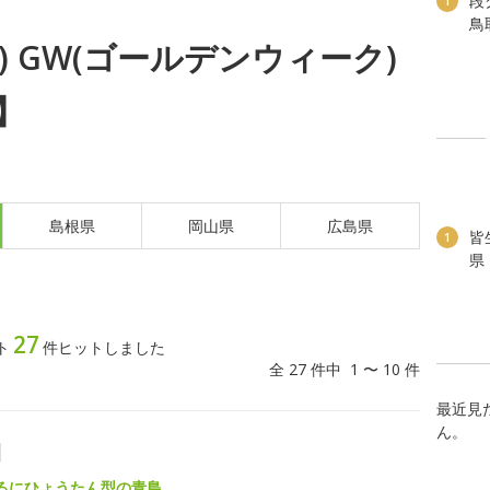
段
1
鳥
日) GW(ゴールデンウィーク)
】
島根県
岡山県
広島県
皆
1
県
27
ト
件ヒットしました
全 27 件中 1 〜 10 件
最近見
ん。
園
るにひょうたん型の青島