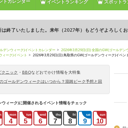
ントカレンダー
イベントランキング
スポットラ
更新は終了いたしました。来年（2027年）もどうぞよろしく
ールデンウィーク)イベントカレンダー
2026年3月29日(日) 全国のGW(ゴールデ
ンウィーク)イベント
2026年3月29日(日) 鳥取県のGW(ゴールデンウィーク)イベン
ピクニック
・
BBQ
などおでかけ情報を大特集
6年のゴールデンウィークはいつから？混雑ピーク予想と回
ンウィーク)に開催されるイベント情報をチェック
n
mon
tue
wed
thu
fri
sat
sun
4
5
6
7
8
9
10