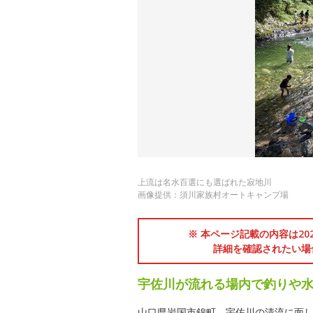
上流は名水百選にも選ばれた寂地川
画像提供：須川家族村オートキャンプ場
※ 本ページ記載の内容は2
詳細を確認されたい場
宇佐川が流れる場内で釣りや
山口県岩国市錦町、宇佐川の清流に面