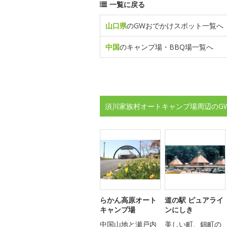
一覧に戻る
山口県
のGWおでかけスポット一覧へ
中国
のキャンプ場・BBQ場一覧へ
須川家族村オートキャンプ場周辺のG
らかん高原オート
道の駅 ピュアライ
キャンプ場
ンにしき
中国山地と瀬戸内
美しい町、錦町の