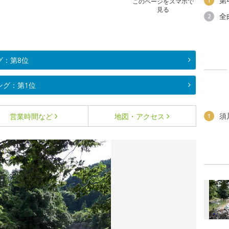
第
1
このページをスマホで
見る
全
2
グ：第8位
ング：第1位
須
営業時間など
地図・アクセス
1