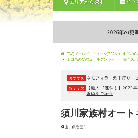
イベ
エリアから探す
2026年の
GW(ゴールデンウィーク)2026
中国のG
山口県のGW(ゴールデンウィーク)観光ス
ネモフィラ
・
潮干狩り
・
おすすめ
【最大12連休も】202
おすすめ
避術をご紹介
須川家族村オート
山口県
岩国市