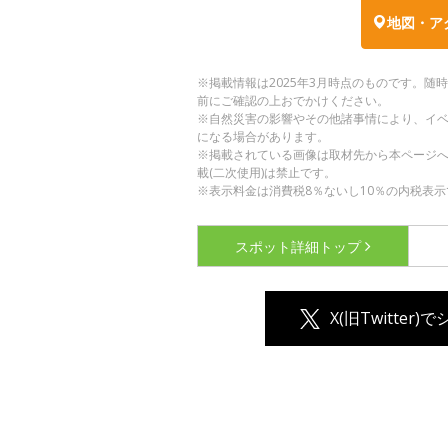
地図・ア
※掲載情報は2025年3月時点のものです。
前にご確認の上おでかけください。
※自然災害の影響やその他諸事情により、イ
になる場合があります。
※掲載されている画像は取材先から本ページ
載(二次使用)は禁止です。
※表示料金は消費税8％ないし10％の内税表示
スポット詳細
トップ
X(旧Twitter)