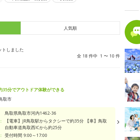
人気順
ットしました
全 18 件中 1 〜 10 件
約35分でアウトドア体験ができる
鳥取市
鳥取県鳥取市河内1462-36
：
【電車】JR鳥取駅からタクシーで約35分 【車】鳥取
自動車道鳥取西ICから約25分
：
受付時間 9:00～17:00