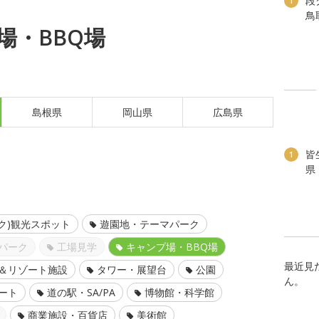
段
1
鳥
場・BBQ場
島根県
岡山県
広島県
皆
1
県
ク)観光スポット
遊園地・テーマパーク
パーク
工場見学
キャンプ場・BBQ場
最近見
＆リゾート施設
タワー・展望台
公園
ん。
ート
道の駅・SA/PA
博物館・科学館
商業施設・百貨店
美術館