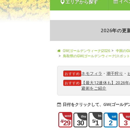
イベ
エリアから探す
2026年の
GW(ゴールデンウィーク)2026
中国のG
鳥取県のGW(ゴールデンウィーク)スポット
ネモフィラ
・
潮干狩り
・
おすすめ
【最大12連休も】202
おすすめ
避術をご紹介
日付をクリックして、GW(ゴールデ
wed
fri
thu
sat
su
4/
5/
29
30
1
2
3