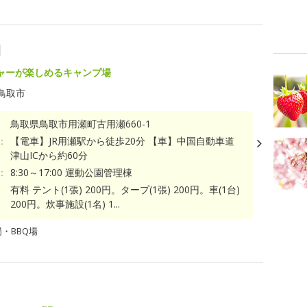
園
ャーが楽しめるキャンプ場
鳥取市
鳥取県鳥取市用瀬町古用瀬660-1
：
【電車】JR用瀬駅から徒歩20分 【車】中国自動車道
津山ICから約60分
：
8:30～17:00 運動公園管理棟
有料 テント(1張) 200円。タープ(1張) 200円。車(1台)
200円。炊事施設(1名) 1...
・BBQ場