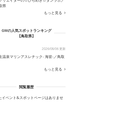
クリエイターの☆ひらめき☆ダンラボ／
取県
もっと見る
GWの人気スポットランキング
【鳥取県】
2026/08/06 更新
生温泉マリンアスレチック- 海皆-／鳥取
もっと見る
閲覧履歴
たイベント&スポットページはありませ