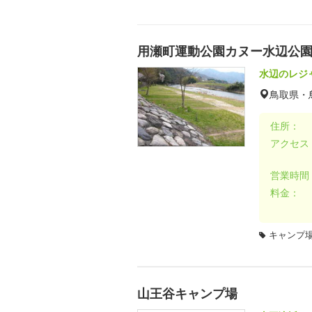
用瀬町運動公園カヌー水辺公
水辺のレジ
鳥取県・
住所：
アクセス
営業時間
料金：
キャンプ場
山王谷キャンプ場