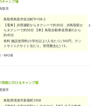
のキャンプ場
鳥取市
鳥取県鳥取市佐治町中108-2
：
【電車】JR用瀬駅からタクシーで約30分、JR鳥取駅か
らタクシーで約50分 【車】鳥取自動車道用瀬ICから
約45分
有料 施設使用料(小学生以上1人当たり) 500円。テン
トサイト(1サイト当たり。管理費含む) 13...
・BBQ場
の気軽に行けるキャンプ場
境港市
鳥取県境港市新屋町3458