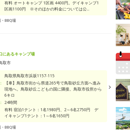
有料 オートキャンプ 1区画 4400円。デイキャンプ1
区画1100円 ※そのほかの料金については公...
・BBQ場
口にあるキャンプ場
鳥取市
鳥取県鳥取市浜坂1157-115
：
【車】鳥取市街から県道265号で鳥取砂丘方面へ進み
現地へ。鳥取砂丘こどもの国に隣接。鳥取市役所から
6キロ
：
24時間
有料 宿泊1テント：1名1980円、2～6名2750円 デ
イキャンプ1テント：1～6名1650円
・BBQ場