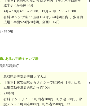
：
【電車】JR高松町駅から徒歩10分 【車】米子自動車
道米子ICから約30分
：
4月～10月 6:00～20:00、11月～3月 7:00～19:00
有料 キャンプ場：1区画1047円(24時間以内)、多目的
広場：半面524円/1時間、全面1047円...
・BBQ場
間にあるお手軽キャンプ場
岩美郡岩美町
鳥取県岩美郡岩美町大字大坂
：
【電車】JR岩美駅からタクシーで約20分 【車】山陰
近畿自動車道岩美ICから約15分
：
24時間
有料 テントサイト：町内者300円、町外者500円。常
設テント：町内者800円、町外者1500円。バ...