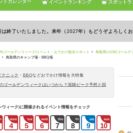
ントカレンダー
イベントランキング
スポットラ
更新は終了いたしました。来年（2027年）もどうぞよろしく
W(ゴールデンウィーク)イベント・おでかけ観光スポット
鳥取県のGW(ゴールデ
鳥取県のキャンプ場・BBQ場
ピクニック
・
BBQ
などおでかけ情報を大特集
6年のゴールデンウィークはいつから？混雑ピーク予想と回
ンウィーク)に開催されるイベント情報をチェック
n
mon
tue
wed
thu
fri
sat
sun
4
5
6
7
8
9
10