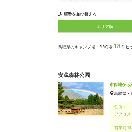
順番を並び替える
エリア順
18
鳥取県のキャンプ場・BBQ場
件ヒ
安蔵森林公園
市街地から
鳥取県・
住所：
アクセス
営業時間