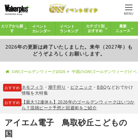
MENU
イベント
イベント
エリアから探
カテゴリ別
最新
カレンダー
ランキング
す
おすすめ
ニュース
2026年の更新は終了いたしました。来年（2027年）も
どうぞよろしくお願いします。
GW(ゴールデンウィーク)2026
中国のGW(ゴールデンウィーク)イ
ネモフィラ
・
潮干狩り
・
ピクニック
・
BBQ
などおでかけ
おすすめ
情報を大特集
【最大12連休も】2026年のゴールデンウィークはいつか
おすすめ
ら？混雑ピーク予想と回避術をご紹介
アイエム電子 鳥取砂丘こどもの
国