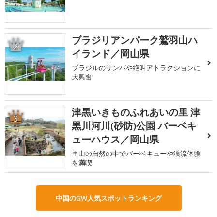
ブラジリアンパーク鷲羽山ハ
2
イランド／岡山県
ブラジルのサンバや絶叫アトラクションに
大興奮
津黒いきものふれあいの里 津
3
黒川河川(砂防)公園 バーベキ
ューハウス／岡山県
里山の自然の中でバーベキューや渓流体験
を満喫
中国のGW人気スポットランキング