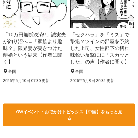
「10万円無断決済!?」誠実夫
「セクハラ」を「ミス」で
が釣り沼へ→「家族より趣
撃退？ツインの部屋を予約
味？」限界妻が突きつけた
した上司、女性部下の切れ
離婚という結末【作者に聞
味鋭い反撃にに「スカッと
く】
した」の声【作者に聞く】
全国
全国
2026年5月10日 07:30 更新
2026年5月9日 20:35 更新
GWイベント・おでかけトピックス【中国】をもっと見
る