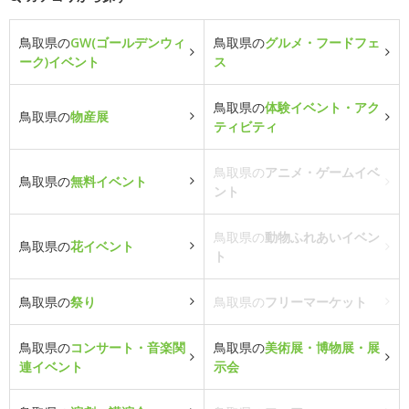
鳥取県の
GW(ゴールデンウィ
鳥取県の
グルメ・フードフェ
ーク)イベント
ス
鳥取県の
体験イベント・アク
鳥取県の
物産展
ティビティ
鳥取県の
アニメ・ゲームイベ
鳥取県の
無料イベント
ント
鳥取県の
動物ふれあいイベン
鳥取県の
花イベント
ト
鳥取県の
祭り
鳥取県の
フリーマーケット
鳥取県の
コンサート・音楽関
鳥取県の
美術展・博物展・展
連イベント
示会