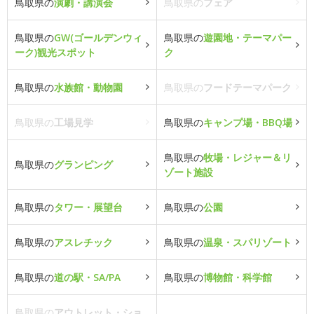
鳥取県の
演劇・講演会
鳥取県の
フェア
鳥取県の
GW(ゴールデンウィ
鳥取県の
遊園地・テーマパー
ーク)観光スポット
ク
鳥取県の
水族館・動物園
鳥取県の
フードテーマパーク
鳥取県の
工場見学
鳥取県の
キャンプ場・BBQ場
鳥取県の
牧場・レジャー＆リ
鳥取県の
グランピング
ゾート施設
鳥取県の
タワー・展望台
鳥取県の
公園
鳥取県の
アスレチック
鳥取県の
温泉・スパリゾート
鳥取県の
道の駅・SA/PA
鳥取県の
博物館・科学館
鳥取県の
アウトレット・ショ