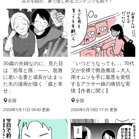
み方を紹介。家で楽しめるコンテンツも続々！
30歳の夫婦なのに、見た目
「いつどうなっても…」70代
は「祖母と孫」――。急激
父が全裸で救急搬送→大人
に老いる妻と成長が止まっ
用オムツを手に最悪を覚悟
た夫の漫画が描く「歳と幸
するアラサー娘の痛切な実
せ」
情【作者に聞く】
全国
全国
2026年5月11日 09:43 更新
2026年5月10日 17:35 更新