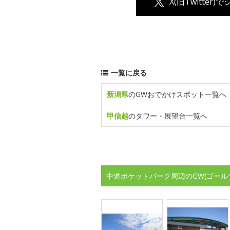
X(旧Twitter)
一覧に戻る
新潟県
のGWおでかけスポット一覧へ
甲信越
のタワー・展望台一覧へ
中道ポケットパーク周辺のGW(ゴール