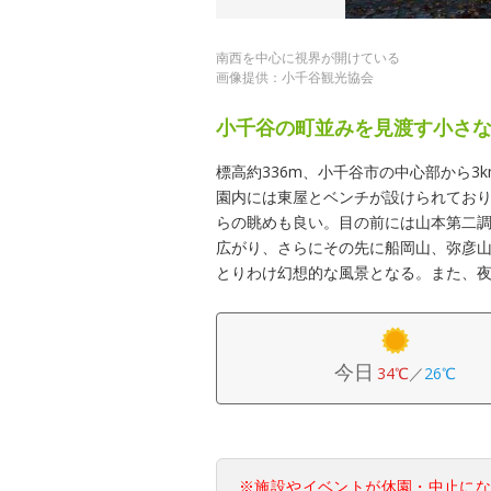
南西を中心に視界が開けている
画像提供：小千谷観光協会
小千谷の町並みを見渡す小さ
標高約336m、小千谷市の中心部から
園内には東屋とベンチが設けられてお
らの眺めも良い。目の前には山本第二
広がり、さらにその先に船岡山、弥彦
とりわけ幻想的な風景となる。また、
今日
34℃
／
26℃
※施設やイベントが休園・中止に