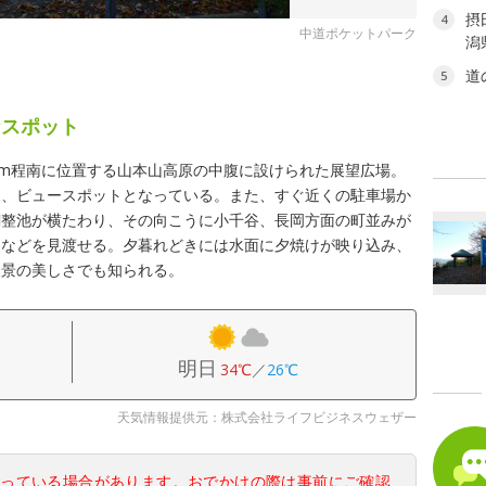
摂
4
中道ポケットパーク
潟
道
5
なスポット
3km程南に位置する山本山高原の中腹に設けられた展望広場。
り、ビュースポットとなっている。また、すぐ近くの駐車場か
調整池が横たわり、その向こうに小千谷、長岡方面の町並みが
山などを見渡せる。夕暮れどきには水面に夕焼けが映り込み、
夜景の美しさでも知られる。
明日
34℃
／
26℃
天気情報提供元：株式会社ライフビジネスウェザー
なっている場合があります。おでかけの際は事前にご確認