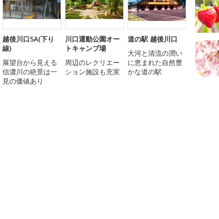
越後川口SA(下り
川口運動公園オー
道の駅 越後川口
線)
トキャンプ場
大河と清流の潤い
展望台から見える
周辺のレクリエー
に恵まれた自然豊
信濃川の絶景は一
ション施設も充実
かな道の駅
見の価値あり