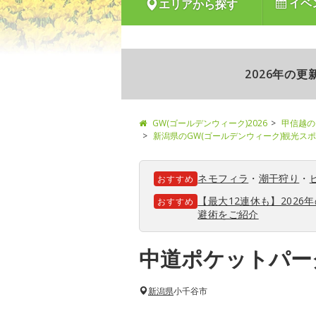
イベ
エリアから探す
2026年の
GW(ゴールデンウィーク)2026
甲信越の
新潟県のGW(ゴールデンウィーク)観光ス
ネモフィラ
・
潮干狩り
・
おすすめ
【最大12連休も】202
おすすめ
避術をご紹介
中道ポケットパー
新潟県
小千谷市