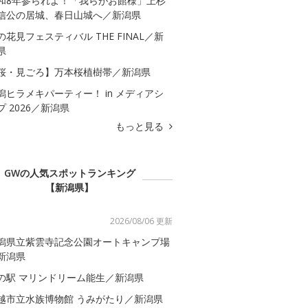
和8年参られよ！「我らがお館様」上杉
信公の居城、春日山城へ／新潟県
の花見フェスティバル THE FINAL／新
県
桜・見ごろ】万本桜植樹帯／新潟県
潟ヒラメキパーティー！ in メディアシ
プ 2026／新潟県
もっと見る
GWの人気スポットランキング
【新潟県】
2026/08/06 更新
潟県立紫雲寺記念公園オートキャンプ場
新潟県
の駅 マリンドリーム能生／新潟県
越市立水族博物館 うみがたり／新潟県