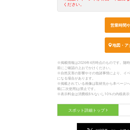
ください。
営業時間
地図・ア
※掲載情報は2026年4月時点のものです。
前にご確認の上おでかけください。
※自然災害の影響やその他諸事情により、イ
になる場合があります。
※掲載されている画像は取材先から本ページ
載(二次使用)は禁止です。
※表示料金は消費税8％ないし10％の内税表示
スポット詳細
トップ