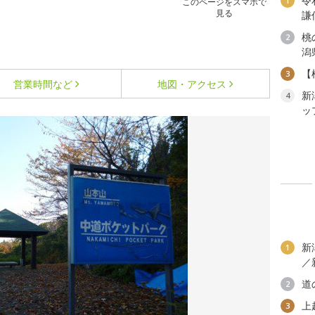
令
1
このページをスマホで
見る
謙
桃
2
潟
【
3
営業時間など
地図・アクセス
新
4
ッ
新
1
／
道
2
上
3