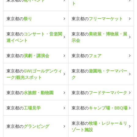
ト
東京都の
祭り
東京都の
フリーマーケット
東京都の
コンサート・音楽関
東京都の
美術展・博物展・展
連イベント
示会
東京都の
演劇・講演会
東京都の
フェア
東京都の
GW(ゴールデンウィ
東京都の
遊園地・テーマパー
ーク)観光スポット
ク
東京都の
水族館・動物園
東京都の
フードテーマパーク
東京都の
工場見学
東京都の
キャンプ場・BBQ場
東京都の
牧場・レジャー＆リ
東京都の
グランピング
ゾート施設