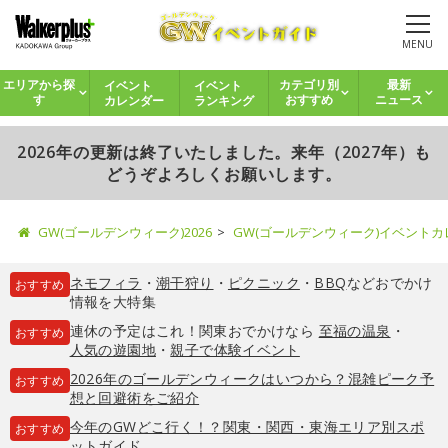
MENU
イベント
イベント
エリアから探
カテゴリ別
最新
カレンダー
ランキング
す
おすすめ
ニュース
2026年の更新は終了いたしました。来年（2027年）も
どうぞよろしくお願いします。
GW(ゴールデンウィーク)2026
GW(ゴールデンウィーク)イベント
ネモフィラ
・
潮干狩り
・
ピクニック
・
BBQ
などおでかけ
おすすめ
情報を大特集
連休の予定はこれ！関東おでかけなら
至福の温泉
・
おすすめ
人気の遊園地
・
親子で体験イベント
2026年のゴールデンウィークはいつから？混雑ピーク予
おすすめ
想と回避術をご紹介
今年のGWどこ行く！？関東・関西・東海エリア別スポ
おすすめ
ットガイド