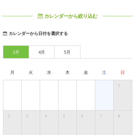
カレンダーから絞り込む
カレンダーから日付を選択する
3月
4月
5月
月
火
水
木
金
土
日
1
2
3
4
5
6
7
8