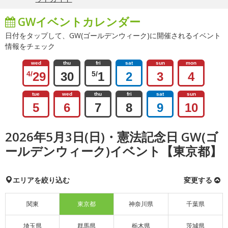
GWイベントカレンダー
日付をタップして、GW(ゴールデンウィーク)に開催されるイベント
情報をチェック
wed
thu
fri
sat
sun
mon
4/
29
30
5/
1
2
3
4
tue
wed
thu
fri
sat
sun
5
6
7
8
9
10
2026年5月3日(日)・憲法記念日 GW(ゴ
ールデンウィーク)イベント【東京都】
エリアを絞り込む
変更する
関東
東京都
神奈川県
千葉県
埼玉県
群馬県
栃木県
茨城県