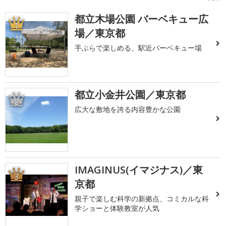
都立木場公園 バーベキュー広
1
場／東京都
手ぶらで楽しめる、駅近バーベキュー場
都立小金井公園／東京都
2
広大な敷地を誇る内容豊かな公園
IMAGINUS(イマジナス)／東
3
京都
親子で楽しむ科学の新拠点、コミカルな科
学ショーと体験教室が人気