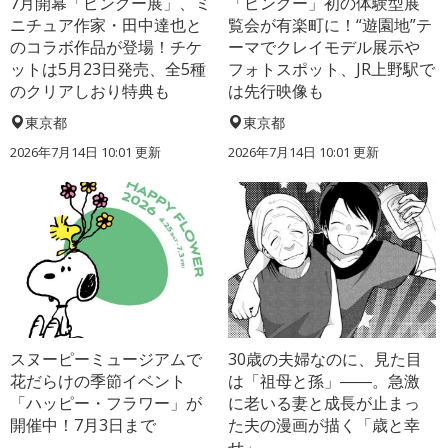
7月開幕「ピングー展」、ミ
「ピングー」初の体験型展
ニチュア作家・田中達也と
覧会が有楽町に！“遊園地”テ
のコラボ作品が登場！チケ
ーマでクレイモデル展示や
ットは5月23日発売、全5種
フォトスポット、JR上野駅で
のクリアしおり特典も
は先行映像も
東京都
東京都
2026年7月14日 10:01 更新
2026年7月14日 10:01 更新
スヌーピーミュージアムで
30歳の夫婦なのに、見た目
花だらけの季節イベント
は「祖母と孫」――。急激
「ハッピー・フラワー」が
に老いる妻と成長が止まっ
開催中！7月3日まで
た夫の漫画が描く「歳と幸
せ」