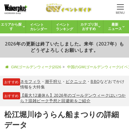
MENU
イベント
イベント
エリアから探
カテゴリ別
最新
カレンダー
ランキング
す
おすすめ
ニュース
2026年の更新は終了いたしました。来年（2027年）も
どうぞよろしくお願いします。
GW(ゴールデンウィーク)2026
中国のGW(ゴールデンウィーク)イ
ネモフィラ
・
潮干狩り
・
ピクニック
・
BBQ
などおでかけ
おすすめ
情報を大特集
【最大12連休も】2026年のゴールデンウィークはいつか
おすすめ
ら？混雑ピーク予想と回避術をご紹介
松江堀川ゆうらん船まつりの詳細
データ