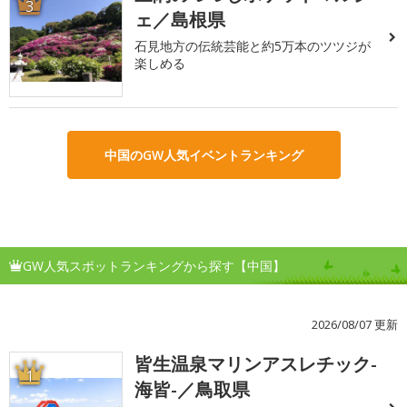
3
ェ／島根県
石見地方の伝統芸能と約5万本のツツジが
楽しめる
中国のGW人気イベントランキング
GW人気スポットランキングから探す【中国】
2026/08/07 更新
皆生温泉マリンアスレチック-
1
海皆-／鳥取県