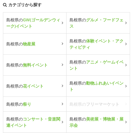
カテゴリから探す
島根県の
GW(ゴールデンウィ
島根県の
グルメ・フードフェ
ーク)イベント
ス
島根県の
体験イベント・アク
島根県の
物産展
ティビティ
島根県の
アニメ・ゲームイベ
島根県の
無料イベント
ント
島根県の
動物ふれあいイベン
島根県の
花イベント
ト
島根県の
祭り
島根県の
フリーマーケット
島根県の
コンサート・音楽関
島根県の
美術展・博物展・展
連イベント
示会