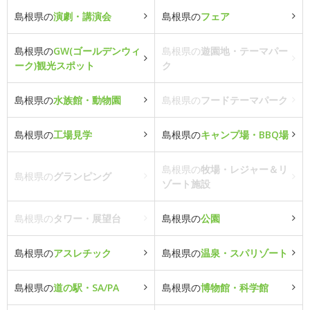
島根県の
演劇・講演会
島根県の
フェア
島根県の
GW(ゴールデンウィ
島根県の
遊園地・テーマパー
ーク)観光スポット
ク
島根県の
水族館・動物園
島根県の
フードテーマパーク
島根県の
工場見学
島根県の
キャンプ場・BBQ場
島根県の
牧場・レジャー＆リ
島根県の
グランピング
ゾート施設
島根県の
タワー・展望台
島根県の
公園
島根県の
アスレチック
島根県の
温泉・スパリゾート
島根県の
道の駅・SA/PA
島根県の
博物館・科学館