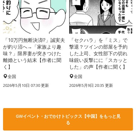
「10万円無断決済!?」誠実夫
「セクハラ」を「ミス」で
が釣り沼へ→「家族より趣
撃退？ツインの部屋を予約
味？」限界妻が突きつけた
した上司、女性部下の切れ
離婚という結末【作者に聞
味鋭い反撃にに「スカッと
く】
した」の声【作者に聞く】
全国
全国
2026年5月10日 07:30 更新
2026年5月9日 20:35 更新
GWイベント・おでかけトピックス【中国】をもっと見
る