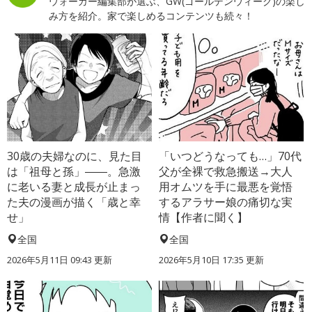
ウォーカー編集部が選ぶ、GW(ゴールデンウィーク)の楽し
み方を紹介。家で楽しめるコンテンツも続々！
30歳の夫婦なのに、見た目
「いつどうなっても…」70代
は「祖母と孫」――。急激
父が全裸で救急搬送→大人
に老いる妻と成長が止まっ
用オムツを手に最悪を覚悟
た夫の漫画が描く「歳と幸
するアラサー娘の痛切な実
せ」
情【作者に聞く】
全国
全国
2026年5月11日 09:43 更新
2026年5月10日 17:35 更新