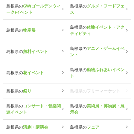
島根県の
GW(ゴールデンウィ
島根県の
グルメ・フードフェ
ーク)イベント
ス
島根県の
体験イベント・アク
島根県の
物産展
ティビティ
島根県の
アニメ・ゲームイベ
島根県の
無料イベント
ント
島根県の
動物ふれあいイベン
島根県の
花イベント
ト
島根県の
祭り
島根県の
フリーマーケット
島根県の
コンサート・音楽関
島根県の
美術展・博物展・展
連イベント
示会
島根県の
演劇・講演会
島根県の
フェア