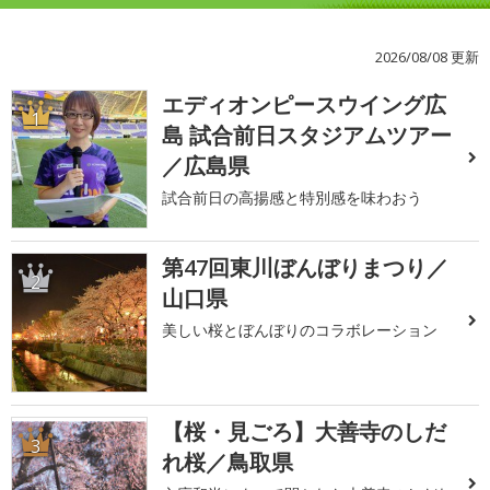
2026/08/08 更新
エディオンピースウイング広
1
島 試合前日スタジアムツアー
／広島県
試合前日の高揚感と特別感を味わおう
第47回東川ぼんぼりまつり／
2
山口県
美しい桜とぼんぼりのコラボレーション
【桜・見ごろ】大善寺のしだ
3
れ桜／鳥取県