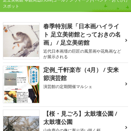
スポット
春季特別展「日本画ハイライ
ト 足立美術館とっておきの名
画」 / 足立美術館
近代日本画壇の巨匠の風景画や花鳥画など
が展示される
定例_千軒楽市（4月） / 安来
節演芸館
演芸館の定期開催マルシェ
【桜・見ごろ】太鼓壇公園 /
太鼓壇公園
山中鹿介の像に寄り添い咲く桜