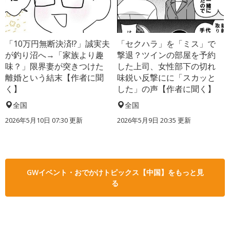
「10万円無断決済!?」誠実夫
「セクハラ」を「ミス」で
が釣り沼へ→「家族より趣
撃退？ツインの部屋を予約
味？」限界妻が突きつけた
した上司、女性部下の切れ
離婚という結末【作者に聞
味鋭い反撃にに「スカッと
く】
した」の声【作者に聞く】
全国
全国
2026年5月10日 07:30 更新
2026年5月9日 20:35 更新
GWイベント・おでかけトピックス【中国】をもっと見
る