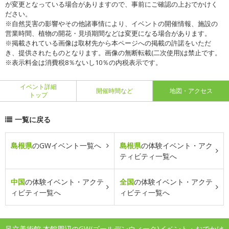
が変更となっている場合がありますので、事前にご確認の上おでかけく
ださい。
※自然災害の影響やその他諸事情により、イベントの開催情報、施設の
営業時間、植物の開花・見頃期間などは変更になる場合があります。
※掲載されている画像は取材先から本ページへの掲載の許諾をいただ
き、提供されたものとなります。画像の無断転載(二次使用)は禁止です。
※表示料金は消費税8％ないし10％の内税表示です。
イベント詳細
開催時間など
地図・アクセス
トップ
一覧に戻る
島根県
のGWイベント一覧へ
島根県
の体験イベント・アク
ティビティ一覧へ
中国
の体験イベント・アクテ
全国
の体験イベント・アクテ
ィビティ一覧へ
ィビティ一覧へ
足立美術館 本館周辺のGW(ゴールデンウィーク)イベント・おでかけ