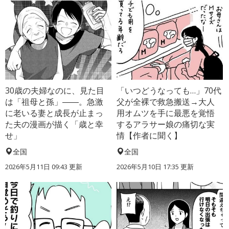
30歳の夫婦なのに、見た目
「いつどうなっても…」70代
は「祖母と孫」――。急激
父が全裸で救急搬送→大人
に老いる妻と成長が止まっ
用オムツを手に最悪を覚悟
た夫の漫画が描く「歳と幸
するアラサー娘の痛切な実
せ」
情【作者に聞く】
全国
全国
2026年5月11日 09:43 更新
2026年5月10日 17:35 更新