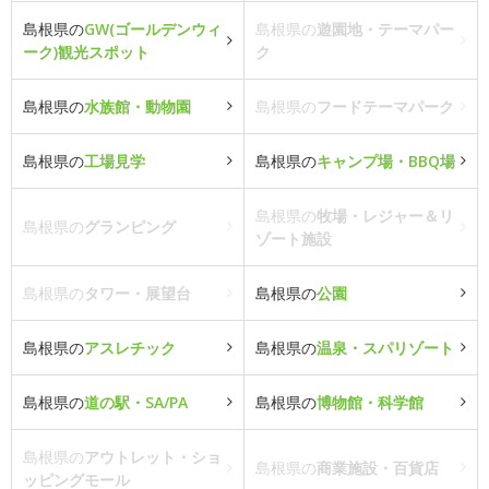
島根県の
GW(ゴールデンウィ
島根県の
遊園地・テーマパー
ーク)観光スポット
ク
島根県の
水族館・動物園
島根県の
フードテーマパーク
島根県の
工場見学
島根県の
キャンプ場・BBQ場
島根県の
牧場・レジャー＆リ
島根県の
グランピング
ゾート施設
島根県の
タワー・展望台
島根県の
公園
島根県の
アスレチック
島根県の
温泉・スパリゾート
島根県の
道の駅・SA/PA
島根県の
博物館・科学館
島根県の
アウトレット・ショ
島根県の
商業施設・百貨店
ッピングモール