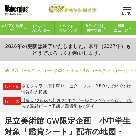
MENU
イベント
イベント
エリアから探
カテゴリ別
最新
カレンダー
ランキング
す
おすすめ
ニュース
2026年の更新は終了いたしました。来年（2027年）も
どうぞよろしくお願いします。
GW(ゴールデンウィーク)2026
中国のGW(ゴールデンウィーク)イ
ネモフィラ
・
潮干狩り
・
ピクニック
・
BBQ
などおでかけ
おすすめ
情報を大特集
【最大12連休も】2026年のゴールデンウィークはいつか
おすすめ
ら？混雑ピーク予想と回避術をご紹介
足立美術館 GW限定企画 小中学生
対象「鑑賞シート」配布の地図・