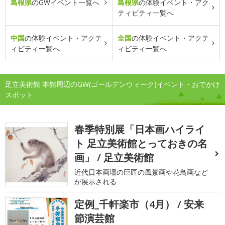
島根県
のGWイベント一覧へ
島根県
の体験イベント・アク
ティビティ一覧へ
中国
の体験イベント・アクテ
全国
の体験イベント・アクテ
ィビティ一覧へ
ィビティ一覧へ
足立美術館 本館周辺のGW(ゴールデンウィーク)イベント・おでかけ
スポット
春季特別展「日本画ハイライ
ト 足立美術館とっておきの名
画」 / 足立美術館
近代日本画壇の巨匠の風景画や花鳥画など
が展示される
定例_千軒楽市（4月） / 安来
節演芸館