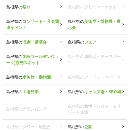
島根県の
祭り
島根県の
フリーマーケット
島根県の
コンサート・音楽関
島根県の
美術展・博物展・展
連イベント
示会
島根県の
演劇・講演会
島根県の
フェア
島根県の
GW(ゴールデンウィ
島根県の
遊園地・テーマパー
ーク)観光スポット
ク
島根県の
水族館・動物園
島根県の
フードテーマパーク
島根県の
工場見学
島根県の
キャンプ場・BBQ場
島根県の
牧場・レジャー＆リ
島根県の
グランピング
ゾート施設
島根県の
タワー・展望台
島根県の
公園