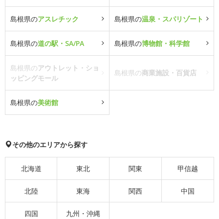
島根県の
アスレチック
島根県の
温泉・スパリゾート
島根県の
道の駅・SA/PA
島根県の
博物館・科学館
島根県の
アウトレット・ショ
島根県の
商業施設・百貨店
ッピングモール
島根県の
美術館
その他のエリアから探す
北海道
東北
関東
甲信越
北陸
東海
関西
中国
四国
九州・沖縄