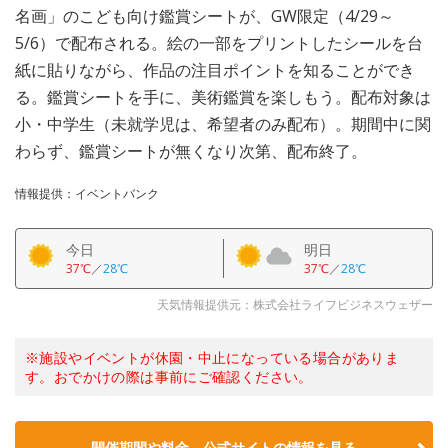
名画」のこども向け鑑賞シートが、GW限定（4/29～
5/6）で配布される。絵の一部をプリントしたシールを台
紙に貼りながら、作品の注目ポイントを知ることができ
る。鑑賞シートを手に、美術鑑賞を楽しもう。配布対象は
小・中学生（未就学児は、希望者のみ配布）。期間中に関
わらず、鑑賞シートが無くなり次第、配布終了。
情報提供：イベントバンク
今日
明日
37℃
／
28℃
37℃
／
28℃
天気情報提供元：株式会社ライフビジネスウェザー
※施設やイベントが休園・中止になっている場合がありま
す。おでかけの際は事前にご確認ください。
開催期間や料金、公式サイトの
情報を見る