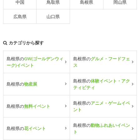
中国
鳥取県
島根県
岡山県
広島県
山口県
カテゴリから探す
島根県の
GW(ゴールデンウィ
島根県の
グルメ・フードフェ
ーク)イベント
ス
島根県の
体験イベント・アク
島根県の
物産展
ティビティ
島根県の
アニメ・ゲームイベ
島根県の
無料イベント
ント
島根県の
動物ふれあいイベン
島根県の
花イベント
ト