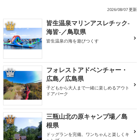
2026/08/07 更新
皆生温泉マリンアスレチック-
1
海皆-／鳥取県
皆生温泉の海を遊びつくす
フォレストアドベンチャー・
2
広島／広島県
子どもから大人まで一緒に楽しめるアウト
ドアパーク
三瓶山北の原キャンプ場／島
3
根県
ドッグランを完備。ワンちゃんと楽しくキ