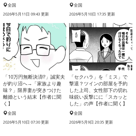
全国
全国
2026年5月11日 09:43 更新
2026年5月10日 17:35 更新
「10万円無断決済!?」誠実夫
「セクハラ」を「ミス」で
が釣り沼へ→「家族より趣
撃退？ツインの部屋を予約
味？」限界妻が突きつけた
した上司、女性部下の切れ
離婚という結末【作者に聞
味鋭い反撃にに「スカッと
く】
した」の声【作者に聞く】
全国
全国
2026年5月10日 07:30 更新
2026年5月9日 20:35 更新