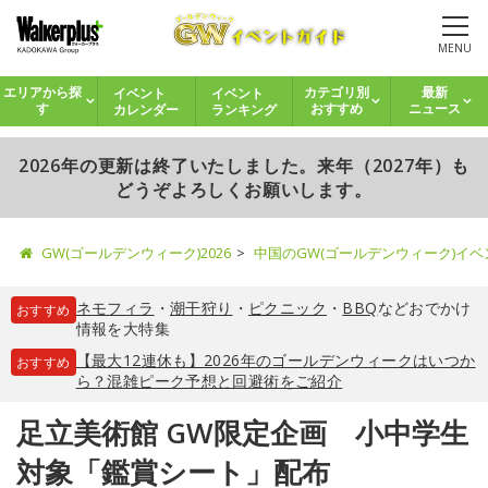
MENU
イベント
イベント
エリアから探
カテゴリ別
最新
カレンダー
ランキング
す
おすすめ
ニュース
2026年の更新は終了いたしました。来年（2027年）も
どうぞよろしくお願いします。
GW(ゴールデンウィーク)2026
中国のGW(ゴールデンウィーク)イ
ネモフィラ
・
潮干狩り
・
ピクニック
・
BBQ
などおでかけ
おすすめ
情報を大特集
【最大12連休も】2026年のゴールデンウィークはいつか
おすすめ
ら？混雑ピーク予想と回避術をご紹介
足立美術館 GW限定企画 小中学生
対象「鑑賞シート」配布