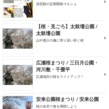
演芸館の定期開催マルシェ
【桜・見ごろ】太鼓壇公園 /
太鼓壇公園
山中鹿介の像に寄り添い咲く桜
広瀬桜まつり / 三日月公園・
河川敷・千畳平
広瀬地区の桜をライトアップ！
安来公園桜まつり / 安来公園
桜の名所で春を満喫しよう