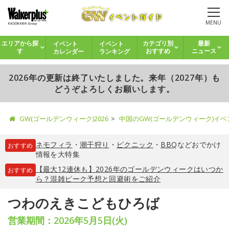
MENU
イベント
イベント
エリアから探
カテゴリ別
最新
カレンダー
ランキング
す
おすすめ
ニュース
2026年の更新は終了いたしました。来年（2027年）も
どうぞよろしくお願いします。
GW(ゴールデンウィーク)2026
中国のGW(ゴールデンウィーク)イ
ネモフィラ
・
潮干狩り
・
ピクニック
・
BBQ
などおでかけ
おすすめ
情報を大特集
【最大12連休も】2026年のゴールデンウィークはいつか
おすすめ
ら？混雑ピーク予想と回避術をご紹介
つわのえきこどもひろば
営業期間：2026年5月5日(火)