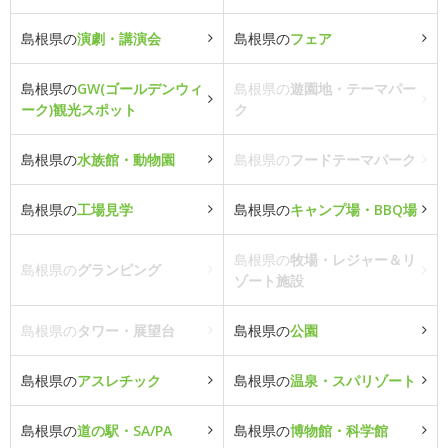
島根県の
演劇・講演会
島根県の
フェア
島根県の
GW(ゴールデンウィ
島根県の
遊園地・テーマパー
ーク)観光スポット
ク
島根県の
水族館・動物園
島根県の
フードテーマパーク
島根県の
工場見学
島根県の
キャンプ場・BBQ場
島根県の
牧場・レジャー＆リ
島根県の
グランピング
ゾート施設
島根県の
タワー・展望台
島根県の
公園
島根県の
アスレチック
島根県の
温泉・スパリゾート
島根県の
道の駅・SA/PA
島根県の
博物館・科学館