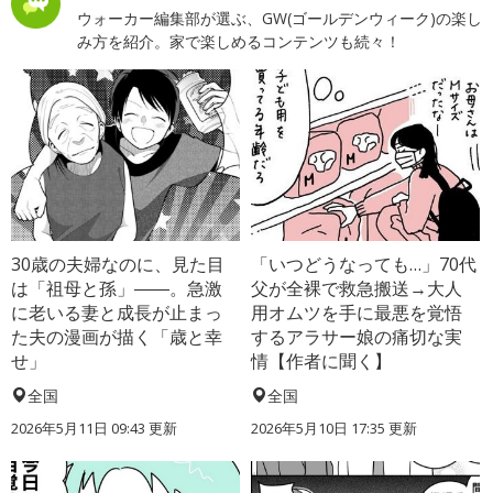
ウォーカー編集部が選ぶ、GW(ゴールデンウィーク)の楽し
み方を紹介。家で楽しめるコンテンツも続々！
30歳の夫婦なのに、見た目
「いつどうなっても…」70代
は「祖母と孫」――。急激
父が全裸で救急搬送→大人
に老いる妻と成長が止まっ
用オムツを手に最悪を覚悟
た夫の漫画が描く「歳と幸
するアラサー娘の痛切な実
せ」
情【作者に聞く】
全国
全国
2026年5月11日 09:43 更新
2026年5月10日 17:35 更新