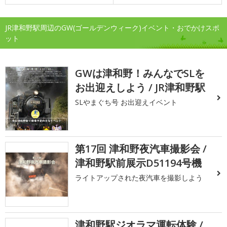
JR津和野駅周辺のGW(ゴールデンウィーク)イベント・おでかけスポ
ット
GWは津和野！みんなでSLを
お出迎えしよう / JR津和野駅
SLやまぐち号 お出迎えイベント
第17回 津和野夜汽車撮影会 /
津和野駅前展示D51194号機
ライトアップされた夜汽車を撮影しよう
津和野駅ジオラマ運転体験 /