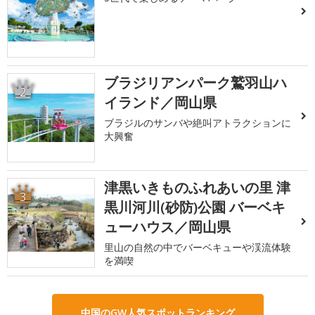
ブラジリアンパーク鷲羽山ハ
2
イランド／岡山県
ブラジルのサンバや絶叫アトラクションに
大興奮
津黒いきものふれあいの里 津
3
黒川河川(砂防)公園 バーベキ
ューハウス／岡山県
里山の自然の中でバーベキューや渓流体験
を満喫
中国のGW人気スポットランキング