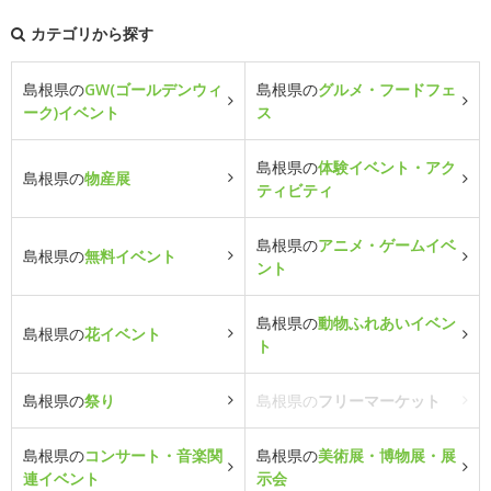
カテゴリから探す
島根県の
GW(ゴールデンウィ
島根県の
グルメ・フードフェ
ーク)イベント
ス
島根県の
体験イベント・アク
島根県の
物産展
ティビティ
島根県の
アニメ・ゲームイベ
島根県の
無料イベント
ント
島根県の
動物ふれあいイベン
島根県の
花イベント
ト
島根県の
祭り
島根県の
フリーマーケット
島根県の
コンサート・音楽関
島根県の
美術展・博物展・展
連イベント
示会