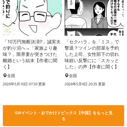
「10万円無断決済!?」誠実夫
「セクハラ」を「ミス」で
が釣り沼へ→「家族より趣
撃退？ツインの部屋を予約
味？」限界妻が突きつけた
した上司、女性部下の切れ
離婚という結末【作者に聞
味鋭い反撃にに「スカッと
く】
した」の声【作者に聞く】
全国
全国
2026年5月10日 07:30 更新
2026年5月9日 20:35 更新
GWイベント・おでかけトピックス【中国】をもっと見
る