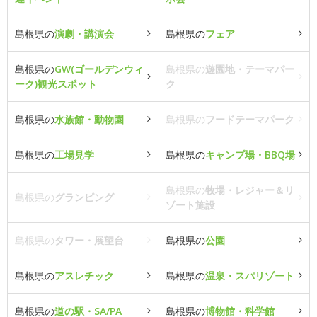
島根県の
演劇・講演会
島根県の
フェア
島根県の
GW(ゴールデンウィ
島根県の
遊園地・テーマパー
ーク)観光スポット
ク
島根県の
水族館・動物園
島根県の
フードテーマパーク
島根県の
工場見学
島根県の
キャンプ場・BBQ場
島根県の
牧場・レジャー＆リ
島根県の
グランピング
ゾート施設
島根県の
タワー・展望台
島根県の
公園
島根県の
アスレチック
島根県の
温泉・スパリゾート
島根県の
道の駅・SA/PA
島根県の
博物館・科学館