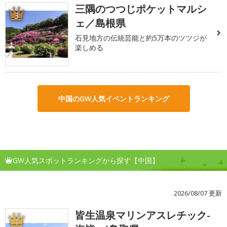
三隅のつつじポケットマルシ
3
ェ／島根県
石見地方の伝統芸能と約5万本のツツジが
楽しめる
中国のGW人気イベントランキング
GW人気スポットランキングから探す【中国】
2026/08/07 更新
皆生温泉マリンアスレチック-
1