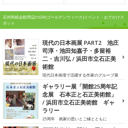
石州和紙会館周辺のGW(ゴールデンウィーク)イベント・おでかけス
ポット
現代の日本画展 PART2 池庄
司淳・池田知嘉子・多留裕
二・吉川弘 / 浜田市立石正美
術館
現代日本画壇で活躍する作家のグループ展
ギャラリー展「開館25周年記
念展 石本正と石正美術館」
/ 浜田市立石正美術館 ギャ
ラリー
25周年 画家の思いとご縁とともに