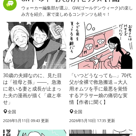
ウォーカー編集部が選ぶ、GW(ゴールデンウィーク)の楽し
み方を紹介。家で楽しめるコンテンツも続々！
30歳の夫婦なのに、見た目
「いつどうなっても…」70代
は「祖母と孫」――。急激
父が全裸で救急搬送→大人
に老いる妻と成長が止まっ
用オムツを手に最悪を覚悟
た夫の漫画が描く「歳と幸
するアラサー娘の痛切な実
せ」
情【作者に聞く】
全国
全国
2026年5月11日 09:43 更新
2026年5月10日 17:35 更新