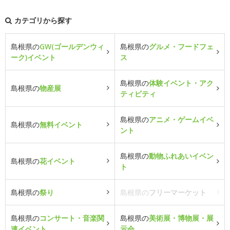
カテゴリから探す
島根県の
GW(ゴールデンウィ
島根県の
グルメ・フードフェ
ーク)イベント
ス
島根県の
体験イベント・アク
島根県の
物産展
ティビティ
島根県の
アニメ・ゲームイベ
島根県の
無料イベント
ント
島根県の
動物ふれあいイベン
島根県の
花イベント
ト
島根県の
祭り
島根県の
フリーマーケット
島根県の
コンサート・音楽関
島根県の
美術展・博物展・展
連イベント
示会