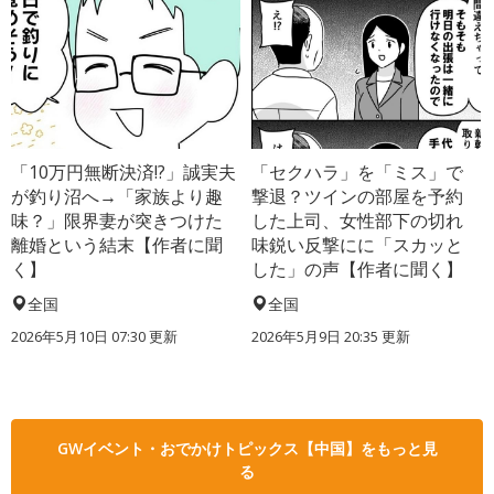
「10万円無断決済!?」誠実夫
「セクハラ」を「ミス」で
が釣り沼へ→「家族より趣
撃退？ツインの部屋を予約
味？」限界妻が突きつけた
した上司、女性部下の切れ
離婚という結末【作者に聞
味鋭い反撃にに「スカッと
く】
した」の声【作者に聞く】
全国
全国
2026年5月10日 07:30 更新
2026年5月9日 20:35 更新
GWイベント・おでかけトピックス【中国】をもっと見
る