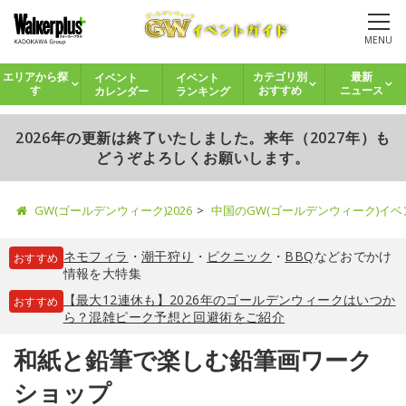
MENU
イベント
イベント
エリアから探
カテゴリ別
最新
カレンダー
ランキング
す
おすすめ
ニュース
2026年の更新は終了いたしました。来年（2027年）も
どうぞよろしくお願いします。
GW(ゴールデンウィーク)2026
中国のGW(ゴールデンウィーク)イ
ネモフィラ
・
潮干狩り
・
ピクニック
・
BBQ
などおでかけ
おすすめ
情報を大特集
【最大12連休も】2026年のゴールデンウィークはいつか
おすすめ
ら？混雑ピーク予想と回避術をご紹介
和紙と鉛筆で楽しむ鉛筆画ワーク
ショップ