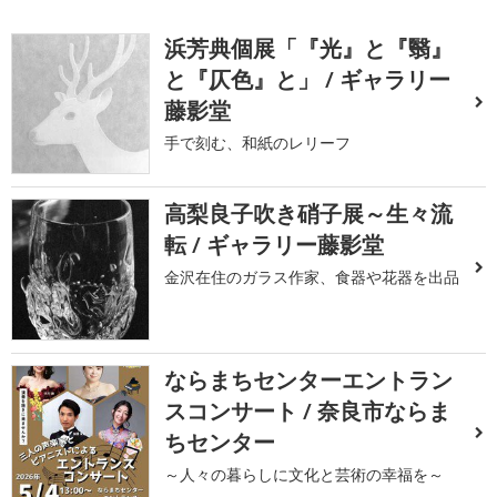
浜芳典個展「『光』と『翳』
と『仄色』と」 / ギャラリー
藤影堂
手で刻む、和紙のレリーフ
高梨良子吹き硝子展～生々流
転 / ギャラリー藤影堂
金沢在住のガラス作家、食器や花器を出品
ならまちセンターエントラン
スコンサート / 奈良市ならま
ちセンター
～人々の暮らしに文化と芸術の幸福を～