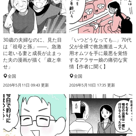
30歳の夫婦なのに、見た目
「いつどうなっても…」70代
は「祖母と孫」――。急激
父が全裸で救急搬送→大人
に老いる妻と成長が止まっ
用オムツを手に最悪を覚悟
た夫の漫画が描く「歳と幸
するアラサー娘の痛切な実
せ」
情【作者に聞く】
全国
全国
2026年5月11日 09:43 更新
2026年5月10日 17:35 更新