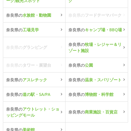
ーク)観光スポット
ク
奈良県の
水族館・動物園
奈良県の
フードテーマパーク
奈良県の
工場見学
奈良県の
キャンプ場・BBQ場
奈良県の
牧場・レジャー＆リ
奈良県の
グランピング
ゾート施設
奈良県の
タワー・展望台
奈良県の
公園
奈良県の
アスレチック
奈良県の
温泉・スパリゾート
奈良県の
道の駅・SA/PA
奈良県の
博物館・科学館
奈良県の
アウトレット・ショ
奈良県の
商業施設・百貨店
ッピングモール
奈良県の
美術館