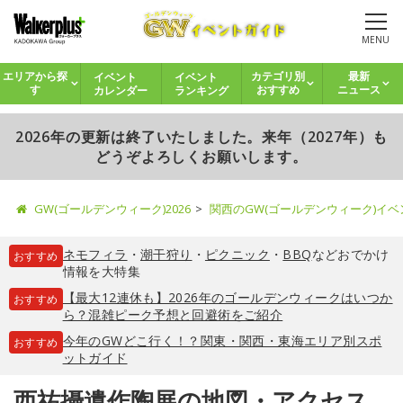
MENU
イベント
イベント
エリアから探
カテゴリ別
最新
カレンダー
ランキング
す
おすすめ
ニュース
2026年の更新は終了いたしました。来年（2027年）も
どうぞよろしくお願いします。
GW(ゴールデンウィーク)2026
関西のGW(ゴールデンウィーク)イ
ネモフィラ
・
潮干狩り
・
ピクニック
・
BBQ
などおでかけ
おすすめ
情報を大特集
【最大12連休も】2026年のゴールデンウィークはいつか
おすすめ
ら？混雑ピーク予想と回避術をご紹介
今年のGWどこ行く！？関東・関西・東海エリア別スポ
おすすめ
ットガイド
西祐攝遺作陶展の地図・アクセス