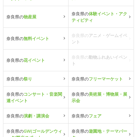
奈良県の
体験イベント・アク
奈良県の
物産展
ティビティ
奈良県の
アニメ・ゲームイベ
奈良県の
無料イベント
ント
奈良県の
動物ふれあいイベン
奈良県の
花イベント
ト
奈良県の
祭り
奈良県の
フリーマーケット
奈良県の
コンサート・音楽関
奈良県の
美術展・博物展・展
連イベント
示会
奈良県の
演劇・講演会
奈良県の
フェア
奈良県の
GW(ゴールデンウィ
奈良県の
遊園地・テーマパー