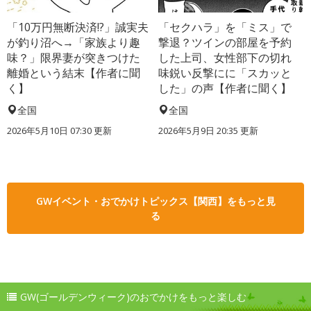
「10万円無断決済!?」誠実夫
「セクハラ」を「ミス」で
が釣り沼へ→「家族より趣
撃退？ツインの部屋を予約
味？」限界妻が突きつけた
した上司、女性部下の切れ
離婚という結末【作者に聞
味鋭い反撃にに「スカッと
く】
した」の声【作者に聞く】
全国
全国
2026年5月10日 07:30 更新
2026年5月9日 20:35 更新
GWイベント・おでかけトピックス【関西】をもっと見
る
GW(ゴールデンウィーク)のおでかけをもっと楽しむ