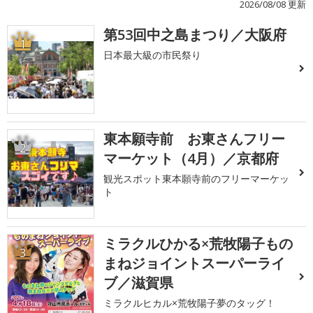
2026/08/08 更新
第53回中之島まつり／大阪府
1
日本最大級の市民祭り
東本願寺前 お東さんフリー
2
マーケット（4月）／京都府
観光スポット東本願寺前のフリーマーケッ
ト
ミラクルひかる×荒牧陽子もの
3
まねジョイントスーパーライ
ブ／滋賀県
ミラクルヒカル×荒牧陽子夢のタッグ！