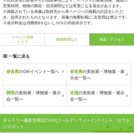
※自然災害の影響やその他諸事情により、イベントの開催情報、施設の
営業時間、植物の開花・見頃期間などは変更になる場合があります。
※掲載されている画像は取材先から本ページへの掲載の許諾をいただ
き、提供されたものとなります。画像の無断転載(二次使用)は禁止です。
※表示料金は消費税8％ないし10％の内税表示です。
イベント詳細
開催時間など
地図・アクセス
トップ
一覧に戻る
奈良県
のGWイベント一覧へ
奈良県
の美術展・博物展・展
示会一覧へ
関西
の美術展・博物展・展示
全国
の美術展・博物展・展示
会一覧へ
会一覧へ
ギャラリー藤影堂周辺のGW(ゴールデンウィーク)イベント・おでか
けスポット