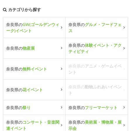
カテゴリから探す
奈良県の
GW(ゴールデンウィ
奈良県の
グルメ・フードフェ
ーク)イベント
ス
奈良県の
体験イベント・アク
奈良県の
物産展
ティビティ
奈良県の
アニメ・ゲームイベ
奈良県の
無料イベント
ント
奈良県の
動物ふれあいイベン
奈良県の
花イベント
ト
奈良県の
祭り
奈良県の
フリーマーケット
奈良県の
コンサート・音楽関
奈良県の
美術展・博物展・展
連イベント
示会