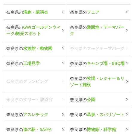
奈良県の
演劇・講演会
奈良県の
フェア
奈良県の
GW(ゴールデンウィ
奈良県の
遊園地・テーマパー
ーク)観光スポット
ク
奈良県の
水族館・動物園
奈良県の
フードテーマパーク
奈良県の
工場見学
奈良県の
キャンプ場・BBQ場
奈良県の
牧場・レジャー＆リ
奈良県の
グランピング
ゾート施設
奈良県の
タワー・展望台
奈良県の
公園
奈良県の
アスレチック
奈良県の
温泉・スパリゾート
奈良県の
道の駅・SA/PA
奈良県の
博物館・科学館