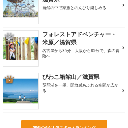
自然の中で家族とのんびり楽しめる
フォレストアドベンチャー・
2
米原／滋賀県
名古屋から35分、大阪から85分で、森の冒
険へ
びわこ箱館山／滋賀県
3
琵琶湖を一望、開放感あふれる空間が広が
る
関西のGW人気スポットランキング