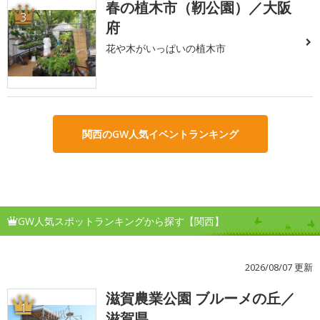
春の植木市（靭公園）／大阪
3
府
花や木がいっぱいの植木市
関西のGW人気イベントランキング
GW人気スポットランキングから探す【関西】
2026/08/07 更新
滋賀農業公園 ブルーメの丘／
1
滋賀県