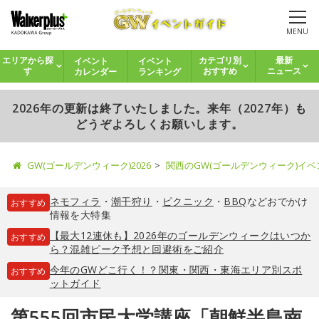
MENU
イベント
イベント
エリアから探
カテゴリ別
最新
カレンダー
ランキング
す
おすすめ
ニュース
2026年の更新は終了いたしました。来年（2027年）も
どうぞよろしくお願いします。
GW(ゴールデンウィーク)2026
関西のGW(ゴールデンウィーク)イ
ネモフィラ
・
潮干狩り
・
ピクニック
・
BBQ
などおでかけ
おすすめ
情報を大特集
【最大12連休も】2026年のゴールデンウィークはいつか
おすすめ
ら？混雑ピーク予想と回避術をご紹介
今年のGWどこ行く！？関東・関西・東海エリア別スポ
おすすめ
ットガイド
第555回市民大学講座「朝鮮半島南