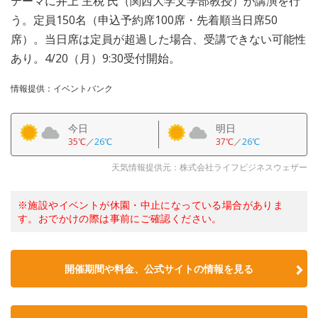
テーマに井上 主税 氏（関西大学文学部教授）が講演を行
う。定員150名（申込予約席100席・先着順当日席50
席）。当日席は定員が超過した場合、受講できない可能性
あり。4/20（月）9:30受付開始。
情報提供：イベントバンク
今日
明日
35℃
／
26℃
37℃
／
26℃
天気情報提供元：株式会社ライフビジネスウェザー
※施設やイベントが休園・中止になっている場合がありま
す。おでかけの際は事前にご確認ください。
開催期間や料金、公式サイトの
情報を見る