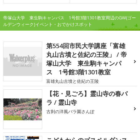
帝塚山大学 東生駒キャンパス 1号館3階1301教室周辺のGW(ゴー
ルデンウィーク)イベント・おでかけスポット
第554回市民大学講座「富雄
丸山古墳と佐紀の王陵」 / 帝
塚山大学 東生駒キャンパ
ス 1号館3階1301教室
富雄丸山古墳と佐紀の王陵
【花・見ごろ】霊山寺の春バ
ラ / 霊山寺
古刹の洋風バラ園さんぽ