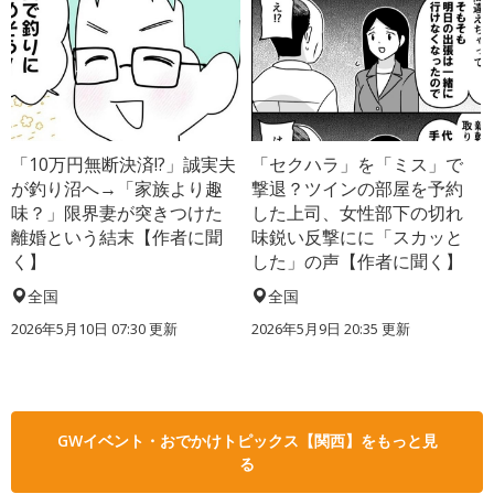
「10万円無断決済!?」誠実夫
「セクハラ」を「ミス」で
が釣り沼へ→「家族より趣
撃退？ツインの部屋を予約
味？」限界妻が突きつけた
した上司、女性部下の切れ
離婚という結末【作者に聞
味鋭い反撃にに「スカッと
く】
した」の声【作者に聞く】
全国
全国
2026年5月10日 07:30 更新
2026年5月9日 20:35 更新
GWイベント・おでかけトピックス【関西】をもっと見
る