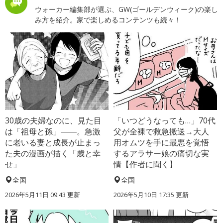
ウォーカー編集部が選ぶ、GW(ゴールデンウィーク)の楽し
み方を紹介。家で楽しめるコンテンツも続々！
30歳の夫婦なのに、見た目
「いつどうなっても…」70代
は「祖母と孫」――。急激
父が全裸で救急搬送→大人
に老いる妻と成長が止まっ
用オムツを手に最悪を覚悟
た夫の漫画が描く「歳と幸
するアラサー娘の痛切な実
せ」
情【作者に聞く】
全国
全国
2026年5月11日 09:43 更新
2026年5月10日 17:35 更新