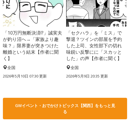
「10万円無断決済!?」誠実夫
「セクハラ」を「ミス」で
が釣り沼へ→「家族より趣
撃退？ツインの部屋を予約
味？」限界妻が突きつけた
した上司、女性部下の切れ
離婚という結末【作者に聞
味鋭い反撃にに「スカッと
く】
した」の声【作者に聞く】
全国
全国
2026年5月10日 07:30 更新
2026年5月9日 20:35 更新
GWイベント・おでかけトピックス【関西】をもっと見
る