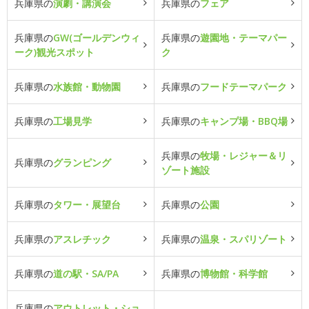
兵庫県の
演劇・講演会
兵庫県の
フェア
兵庫県の
GW(ゴールデンウィ
兵庫県の
遊園地・テーマパー
ーク)観光スポット
ク
兵庫県の
水族館・動物園
兵庫県の
フードテーマパーク
兵庫県の
工場見学
兵庫県の
キャンプ場・BBQ場
兵庫県の
牧場・レジャー＆リ
兵庫県の
グランピング
ゾート施設
兵庫県の
タワー・展望台
兵庫県の
公園
兵庫県の
アスレチック
兵庫県の
温泉・スパリゾート
兵庫県の
道の駅・SA/PA
兵庫県の
博物館・科学館
兵庫県の
アウトレット・ショ