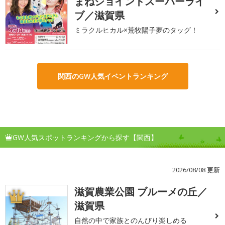
まねジョイントスーパーライ
ブ／滋賀県
ミラクルヒカル×荒牧陽子夢のタッグ！
関西のGW人気イベントランキング
GW人気スポットランキングから探す【関西】
2026/08/08 更新
滋賀農業公園 ブルーメの丘／
1
滋賀県
自然の中で家族とのんびり楽しめる