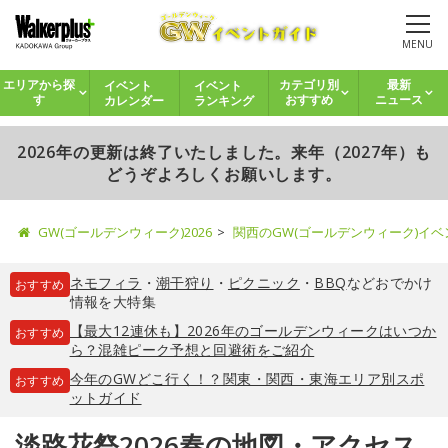
MENU
イベント
イベント
エリアから探
カテゴリ別
最新
カレンダー
ランキング
す
おすすめ
ニュース
2026年の更新は終了いたしました。来年（2027年）も
どうぞよろしくお願いします。
GW(ゴールデンウィーク)2026
関西のGW(ゴールデンウィーク)イ
ネモフィラ
・
潮干狩り
・
ピクニック
・
BBQ
などおでかけ
おすすめ
情報を大特集
【最大12連休も】2026年のゴールデンウィークはいつか
おすすめ
ら？混雑ピーク予想と回避術をご紹介
今年のGWどこ行く！？関東・関西・東海エリア別スポ
おすすめ
ットガイド
淡路花祭2026春の地図・アクセス