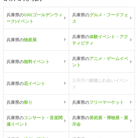
兵庫県の
GW(ゴールデンウィ
兵庫県の
グルメ・フードフェ
ーク)イベント
ス
兵庫県の
体験イベント・アク
兵庫県の
物産展
ティビティ
兵庫県の
アニメ・ゲームイベ
兵庫県の
無料イベント
ント
兵庫県の
動物ふれあいイベン
兵庫県の
花イベント
ト
兵庫県の
祭り
兵庫県の
フリーマーケット
兵庫県の
コンサート・音楽関
兵庫県の
美術展・博物展・展
連イベント
示会