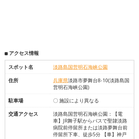
アクセス情報
スポット名
淡路島国営明石海峡公園
住所
兵庫県
淡路市夢舞台8-10(淡路島国
営明石海峡公園)
駐車場
〇 施設により異なる
交通アクセス
淡路島国営明石海峡公園：【電
車】JR舞子駅からバスで聖隷淡路
病院前停留所または淡路夢舞台前
停留所下車、徒歩5分 【車】神戸