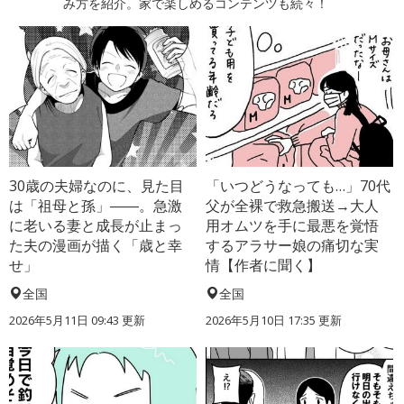
み方を紹介。家で楽しめるコンテンツも続々！
30歳の夫婦なのに、見た目
「いつどうなっても…」70代
は「祖母と孫」――。急激
父が全裸で救急搬送→大人
に老いる妻と成長が止まっ
用オムツを手に最悪を覚悟
た夫の漫画が描く「歳と幸
するアラサー娘の痛切な実
せ」
情【作者に聞く】
全国
全国
2026年5月11日 09:43 更新
2026年5月10日 17:35 更新