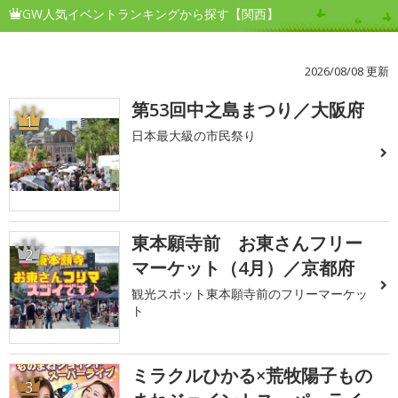
GW人気イベントランキングから探す【関西】
2026/08/08 更新
第53回中之島まつり／大阪府
1
日本最大級の市民祭り
東本願寺前 お東さんフリー
2
マーケット（4月）／京都府
観光スポット東本願寺前のフリーマーケッ
ト
ミラクルひかる×荒牧陽子もの
3