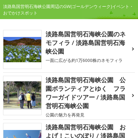
淡路島国営明石海峡公園周辺のGW(ゴールデンウィーク)イベント・
おでかけスポット
淡路島国営明石海峡公園のネ
モフィラ / 淡路島国営明石海
峡公園
一面に広がる約1万6000株のネモフィラ
淡路島国営明石海峡公園 公
園ボランティアとゆく フラ
ワーガイドツアー / 淡路島国
営明石海峡公園
公園の魅力を再発見
淡路島国営明石海峡公園 お
よげ！こいのぼり / 淡路島国