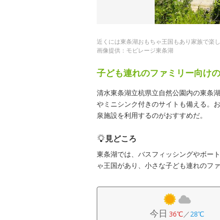
近くには東条湖おもちゃ王国もあり家族で楽
画像提供：モビレージ東条湖
子ども連れのファミリー向け
清水東条湖立杭県立自然公園内の東条湖
やミニシンク付きのサイトも備える。
泉施設を利用するのがおすすめだ。
見どころ
東条湖では、バスフィッシングやボート
ゃ王国があり、小さな子ども連れのフ
今日
36℃
／
28℃