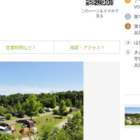
ア
1
V
このページをスマホで
見る
第
2
第
3
兵
は
4
営業時間など
地図・アクセス
き
5
宇
兵