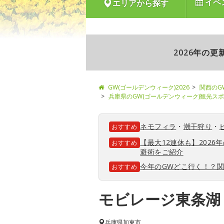
イベ
エリアから探す
2026年の
GW(ゴールデンウィーク)2026
関西のG
兵庫県のGW(ゴールデンウィーク)観光ス
ネモフィラ
・
潮干狩り
・
おすすめ
【最大12連休も】202
おすすめ
避術をご紹介
今年のGWどこ行く！？
おすすめ
モビレージ東条湖
兵庫県
加東市