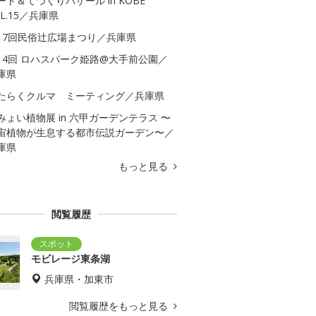
ート＆てづくりバザール in KOBE
OL.15／兵庫県
17回民俗辻広場まつり／兵庫県
14回 ロハスパーク姫路@大手前公園／
庫県
たらくクルマ ミーティング／兵庫県
みょい植物展 in 六甲ガーデンテラス 〜
宙植物が生息する都市伝説ガーデン〜／
庫県
もっと見る
閲覧履歴
モビレージ東条湖
兵庫県・加東市
閲覧履歴をもっと見る