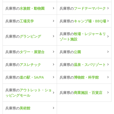
兵庫県の
水族館・動物園
兵庫県の
フードテーマパーク
兵庫県の
工場見学
兵庫県の
キャンプ場・BBQ場
兵庫県の
牧場・レジャー＆リ
兵庫県の
グランピング
ゾート施設
兵庫県の
タワー・展望台
兵庫県の
公園
兵庫県の
アスレチック
兵庫県の
温泉・スパリゾート
兵庫県の
道の駅・SA/PA
兵庫県の
博物館・科学館
兵庫県の
アウトレット・ショ
兵庫県の
商業施設・百貨店
ッピングモール
兵庫県の
美術館