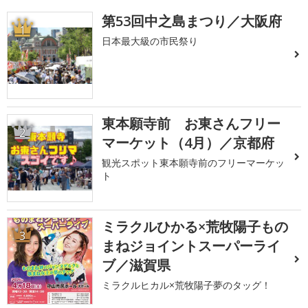
第53回中之島まつり／大阪府
1
日本最大級の市民祭り
東本願寺前 お東さんフリー
2
マーケット（4月）／京都府
観光スポット東本願寺前のフリーマーケッ
ト
ミラクルひかる×荒牧陽子もの
3
まねジョイントスーパーライ
ブ／滋賀県
ミラクルヒカル×荒牧陽子夢のタッグ！