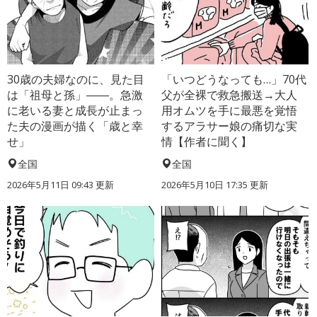
30歳の夫婦なのに、見た目
「いつどうなっても…」70代
は「祖母と孫」――。急激
父が全裸で救急搬送→大人
に老いる妻と成長が止まっ
用オムツを手に最悪を覚悟
た夫の漫画が描く「歳と幸
するアラサー娘の痛切な実
せ」
情【作者に聞く】
全国
全国
2026年5月11日 09:43 更新
2026年5月10日 17:35 更新