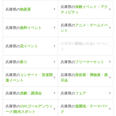
兵庫県の
体験イベント・アク
兵庫県の
物産展
ティビティ
兵庫県の
アニメ・ゲームイベ
兵庫県の
無料イベント
ント
兵庫県の
動物ふれあいイベン
兵庫県の
花イベント
ト
兵庫県の
祭り
兵庫県の
フリーマーケット
兵庫県の
コンサート・音楽関
兵庫県の
美術展・博物展・展
連イベント
示会
兵庫県の
演劇・講演会
兵庫県の
フェア
兵庫県の
GW(ゴールデンウィ
兵庫県の
遊園地・テーマパー
ーク)観光スポット
ク