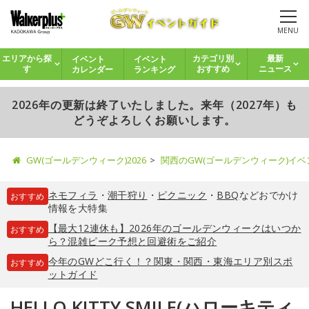
MENU
イベント
イベント
エリアから探
カテゴリ別
最新
カレンダー
ランキング
す
おすすめ
ニュース
2026年の更新は終了いたしました。来年（2027年）も
どうぞよろしくお願いします。
GW(ゴールデンウィーク)2026
関西のGW(ゴールデンウィーク)イ
ネモフィラ
・
潮干狩り
・
ピクニック
・
BBQ
などおでかけ
おすすめ
情報を大特集
【最大12連休も】2026年のゴールデンウィークはいつか
おすすめ
ら？混雑ピーク予想と回避術をご紹介
今年のGWどこ行く！？関東・関西・東海エリア別スポ
おすすめ
ットガイド
HELLO KITTY SMILE(ハローキティ