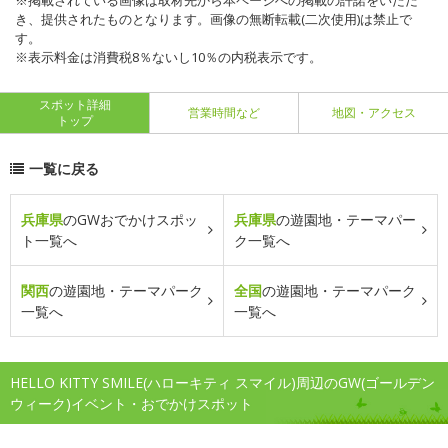
※掲載されている画像は取材先から本ページへの掲載の許諾をいただ
き、提供されたものとなります。画像の無断転載(二次使用)は禁止で
す。
※表示料金は消費税8％ないし10％の内税表示です。
スポット詳細
営業時間など
地図・アクセス
トップ
一覧に戻る
兵庫県
のGWおでかけスポッ
兵庫県
の遊園地・テーマパー
ト一覧へ
ク一覧へ
関西
の遊園地・テーマパーク
全国
の遊園地・テーマパーク
一覧へ
一覧へ
HELLO KITTY SMILE(ハローキティ スマイル)周辺のGW(ゴールデン
ウィーク)イベント・おでかけスポット