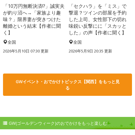
「10万円無断決済!?」誠実夫
「セクハラ」を「ミス」で
が釣り沼へ→「家族より趣
撃退？ツインの部屋を予約
味？」限界妻が突きつけた
した上司、女性部下の切れ
離婚という結末【作者に聞
味鋭い反撃にに「スカッと
く】
した」の声【作者に聞く】
全国
全国
2026年5月10日 07:30 更新
2026年5月9日 20:35 更新
GWイベント・おでかけトピックス【関西】をもっと見
る
GW(ゴールデンウィーク)のおでかけをもっと楽しむ