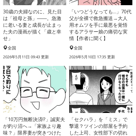
30歳の夫婦なのに、見た目
「いつどうなっても…」70代
は「祖母と孫」――。急激
父が全裸で救急搬送→大人
に老いる妻と成長が止まっ
用オムツを手に最悪を覚悟
た夫の漫画が描く「歳と幸
するアラサー娘の痛切な実
せ」
情【作者に聞く】
全国
全国
2026年5月11日 09:43 更新
2026年5月10日 17:35 更新
「10万円無断決済!?」誠実夫
「セクハラ」を「ミス」で
が釣り沼へ→「家族より趣
撃退？ツインの部屋を予約
味？」限界妻が突きつけた
した上司、女性部下の切れ