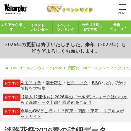
MENU
イベント
イベント
エリアから探
カテゴリ別
最新
カレンダー
ランキング
す
おすすめ
ニュース
2026年の更新は終了いたしました。来年（2027年）も
どうぞよろしくお願いします。
GW(ゴールデンウィーク)2026
関西のGW(ゴールデンウィーク)イ
ネモフィラ
・
潮干狩り
・
ピクニック
・
BBQ
などおでかけ
おすすめ
情報を大特集
【最大12連休も】2026年のゴールデンウィークはいつか
おすすめ
ら？混雑ピーク予想と回避術をご紹介
今年のGWどこ行く！？関東・関西・東海エリア別スポ
おすすめ
ットガイド
淡路花祭2026春の詳細データ