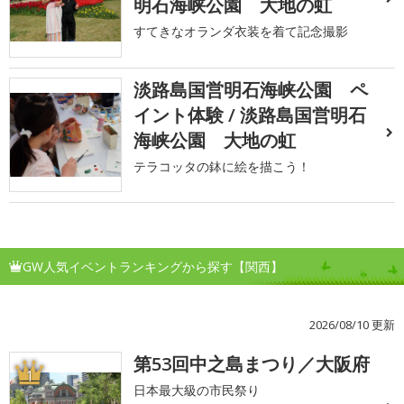
明石海峡公園 大地の虹
すてきなオランダ衣装を着て記念撮影
淡路島国営明石海峡公園 ペ
イント体験 / 淡路島国営明石
海峡公園 大地の虹
テラコッタの鉢に絵を描こう！
GW人気イベントランキングから探す【関西】
2026/08/10 更新
第53回中之島まつり／大阪府
1
日本最大級の市民祭り