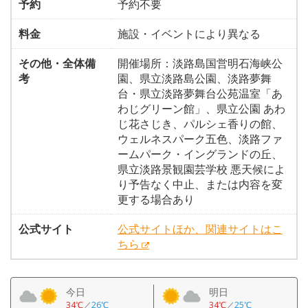
予約
予約不要
料金
施設・イベントにより異なる
その他・全体備
開催場所：淡路島国営明石海峡公
考
園、県立淡路島公園、淡路夢舞
台・県立淡路夢舞台公苑温室「あ
わじグリーン館」、県立公園 あわ
じ花さじき、パルシェ香りの館、
ウェルネスパーク五色、淡路ファ
ームパーク・イングランドの丘、
県立淡路景観園芸学校 悪天候によ
り予告なく中止、または内容を変
更する場合あり
公式サイト
公式サイトほか、関連サイトはこ
ちら
今日
明日
34℃
／
26℃
34℃
／
25℃