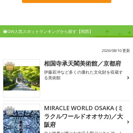
GW人気スポットランキングから探す【関西】
2026/08/10 更新
相国寺承天閣美術館／京都府
1
伊藤若冲など多くの優れた文化財を収蔵す
る美術館
MIRACLE WORLD OSAKA (ミ
2
ラクルワールドオオサカ)／大
阪府