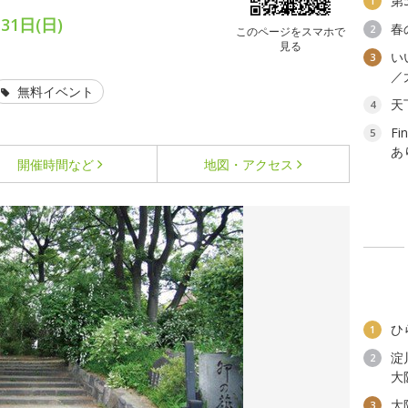
第
1
31日(日)
春
2
このページをスマホで
見る
い
3
／
無料イベント
天
4
F
5
あ
開催時間など
地図・アクセス
ひ
1
淀
2
大
大
3