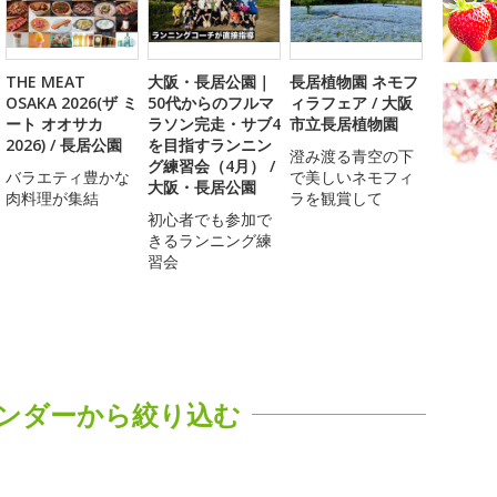
THE MEAT
大阪・長居公園｜
長居植物園 ネモフ
OSAKA 2026(ザ ミ
50代からのフルマ
ィラフェア / 大阪
ート オオサカ
ラソン完走・サブ4
市立長居植物園
2026) / 長居公園
を目指すランニン
澄み渡る青空の下
グ練習会（4月） /
バラエティ豊かな
で美しいネモフィ
大阪・長居公園
肉料理が集結
ラを観賞して
初心者でも参加で
きるランニング練
習会
ンダーから絞り込む