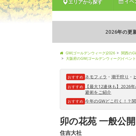
イベ
エリアから探す
2026年の
GW(ゴールデンウィーク)2026
関西のG
大阪府のGW(ゴールデンウィーク)イベント
ネモフィラ
・
潮干狩り
・
おすすめ
【最大12連休も】202
おすすめ
避術をご紹介
今年のGWどこ行く！？
おすすめ
卯の花苑 一般公開
住吉大社