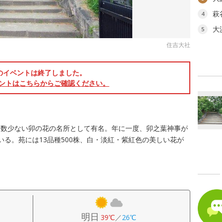
萩
4
大
5
住吉大社
のイベントは終了しました。
ントはこちらからご確認ください。
る数少ない卯の花の名所として有名。年に一度、卯之葉神事が
いる。苑には13品種500株、白・淡紅・紫紅色の美しい花が
明日
39℃
／
26℃