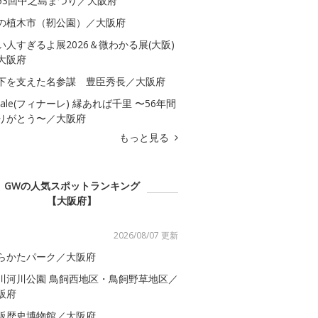
53回中之島まつり／大阪府
の植木市（靭公園）／大阪府
い人すぎるよ展2026＆微わかる展(大阪)
大阪府
下を支えた名参謀 豊臣秀長／大阪府
inale(フィナーレ) 縁あれば千里 〜56年間
りがとう〜／大阪府
もっと見る
GWの人気スポットランキング
【大阪府】
2026/08/07 更新
らかたパーク／大阪府
川河川公園 鳥飼西地区・鳥飼野草地区／
阪府
阪歴史博物館／大阪府