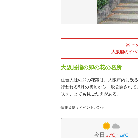
※ こ
大阪府のイベ
大阪屈指の卯の花の名所
住吉大社の卯の花苑は、大阪市内に残
行われる5月の初旬から一般公開されて
咲き、とても見ごたえがある。
情報提供：イベントバンク
今日
37℃
／
28℃