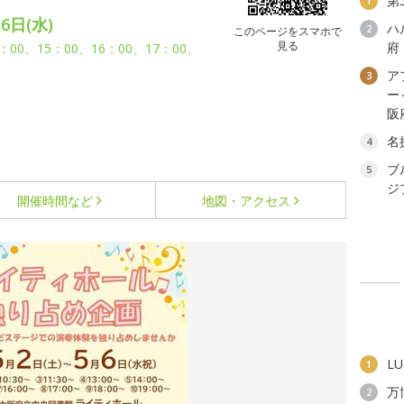
第
1
6日(水)
ハ
2
このページをスマホで
見る
府
4：00、15：00、16：00、17：00、
ア
3
ー
阪
名
4
ブ
5
ジ
開催時間など
地図・アクセス
L
1
万
2