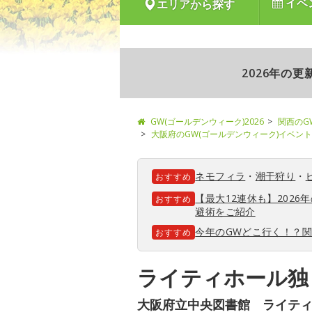
イベ
エリアから探す
2026年の
GW(ゴールデンウィーク)2026
関西のG
大阪府のGW(ゴールデンウィーク)イベント
ネモフィラ
・
潮干狩り
・
おすすめ
【最大12連休も】202
おすすめ
避術をご紹介
今年のGWどこ行く！？
おすすめ
ライティホール独
大阪府立中央図書館 ライテ