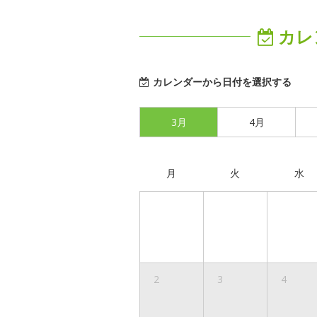
カレ
カレンダーから日付を選択する
3月
4月
月
火
水
2
3
4