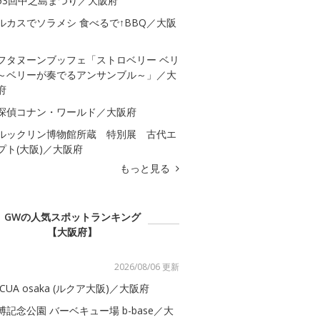
53回中之島まつり／大阪府
ルカスでソラメシ 食べるで↑BBQ／大阪
フタヌーンブッフェ「ストロベリー ベリ
～ベリーが奏でるアンサンブル～」／大
府
探偵コナン・ワールド／大阪府
ルックリン博物館所蔵 特別展 古代エ
プト(大阪)／大阪府
もっと見る
GWの人気スポットランキング
【大阪府】
2026/08/06 更新
UCUA osaka (ルクア大阪)／大阪府
博記念公園 バーベキュー場 b-base／大