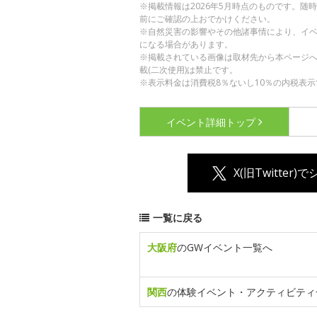
※掲載情報は2026年5月時点のものです。
前にご確認の上おでかけください。
※自然災害の影響やその他諸事情により、イ
になる場合があります。
※掲載されている画像は取材先から本ページ
載(二次使用)は禁止です。
※表示料金は消費税8％ないし10％の内税表示
イベント詳細
トップ
X(旧Twitter)
一覧に戻る
大阪府
のGWイベント一覧へ
関西
の体験イベント・アクティビティ