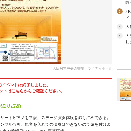
阪
S
3
ド
大
4
大
5
し
大阪府立中央図書館 ライティホール
のイベントは終了しました。
ントはこちらからご確認ください。
を独り占め
ンサートピアノを常設。ステージ演奏体験を独り占めできる。
サンブルも可。観客を入れての演奏はできないので気を付けよ
の参加希望日のページから応募可能。