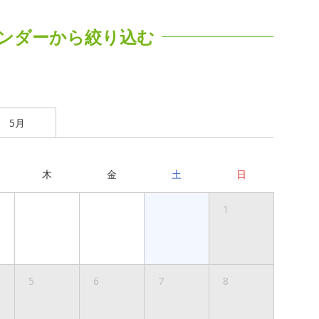
ンダーから絞り込む
5月
木
金
土
日
1
5
6
7
8