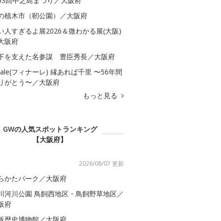
53回中之島まつり／大阪府
の植木市（靭公園）／大阪府
い人すぎるよ展2026＆微わかる展(大阪)
大阪府
下を支えた名参謀 豊臣秀長／大阪府
inale(フィナーレ) 縁あれば千里 〜56年間
りがとう〜／大阪府
もっと見る
GWの人気スポットランキング
【大阪府】
2026/08/07 更新
らかたパーク／大阪府
川河川公園 鳥飼西地区・鳥飼野草地区／
阪府
阪歴史博物館／大阪府