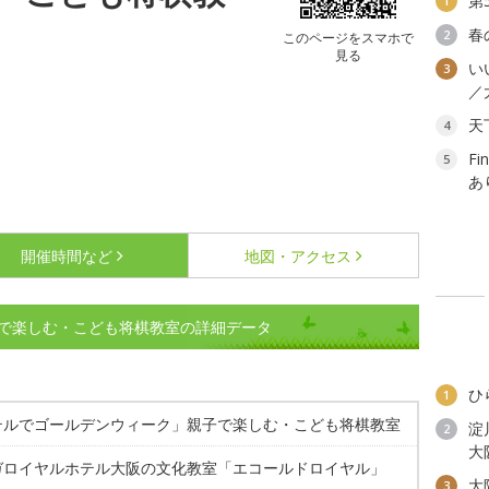
第
1
春
2
このページをスマホで
見る
い
3
／
天
4
F
5
あ
開催時間など
地図・アクセス
で楽しむ・こども将棋教室の詳細データ
ひ
1
テルでゴールデンウィーク」親子で楽しむ・こども将棋教室
淀
2
大
ガロイヤルホテル大阪の文化教室「エコールドロイヤル」
大
3