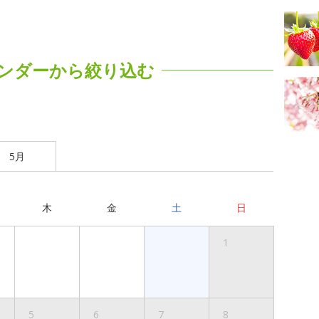
ンダーから絞り込む
5月
木
金
土
日
1
5
6
7
8