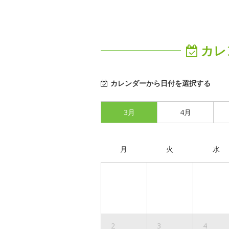
カレ
カレンダーから日付を選択する
3月
4月
月
火
水
2
3
4