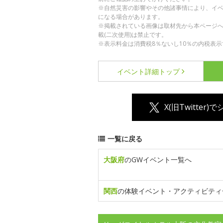
※自然災害の影響やその他諸事情により、イ
になる場合があります。
※掲載されている画像は取材先から本ページ
載(二次使用)は禁止です。
※表示料金は消費税8％ないし10％の内税表示
イベント詳細
トップ
X(旧Twitter)
一覧に戻る
大阪府
のGWイベント一覧へ
関西
の体験イベント・アクティビティ