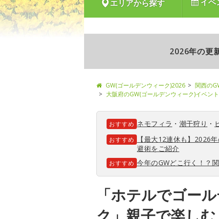
イベ
エリアから探す
2026年の
GW(ゴールデンウィーク)2026
関西のG
大阪府のGW(ゴールデンウィーク)イベント
ネモフィラ
・
潮干狩り
・
おすすめ
【最大12連休も】202
おすすめ
避術をご紹介
今年のGWどこ行く！？
おすすめ
「ホテルでゴール
ク」親子で楽しむ